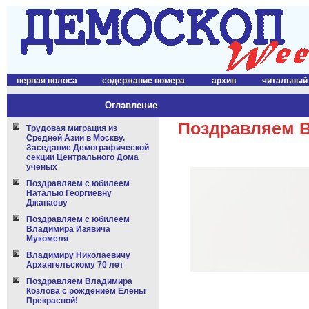
первая полоса
содержание номера
архив
читальный
Оглавление
Поздравляем В
Трудовая миграция из
Средней Азии в Москву.
Заседание Демографической
секции Центрального Дома
ученых
Поздравляем с юбилеем
Наталью Георгиевну
Джанаеву
Поздравляем с юбилеем
Владимира Изявича
Мукомеля
Владимиру Николаевичу
Архангельскому 70 лет
Поздравляем Владимира
Козлова с рождением Елены
Прекрасной!