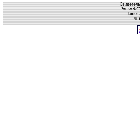
Свидетель
Эл № ФС77
demos
© 