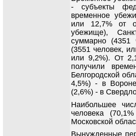
- субъекты фед
временное убежи
или 12,7% от о
убежище), Санк
суммарно (4351 
(3551 человек, ил
или 9,2%). От 2,
получили време
Белгородской обла
4,5%) - в Ворон
(2,6%) - в Свердл
Наибольшее чис
человека (70,1
Московской област
Вынужденные пер