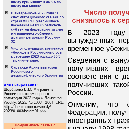
числу прибывших и на 5% по
числу выбывших
Число полу
В январе-июне 2023 года за
счет миграционного обмена со
снизилось к се
странами СНГ увеличилось
население 64 из 85 регионов-
субъектов федерации, за счет
В 2023 году 
миграционного обмена с
другими регионами России –
вынужденных пер
32
временное убежищ
Число получивших временное
убежище в России снизилось
к середине 2023 года до 36,5
Сведения о выну
тысячи человек
получивших вре
См. также Архив выпусков
Российского
соответствии с 
демографического барометра
получивших тако
Для цитирования:
Щербакова Е.М. Миграция в
России.
России по итогам первого
полугодия 2023 года // Демоскоп
Weekly. 2023. № 1003 - 1004. URL:
Отметим, что с
http://demoscope.ru/weekly/
Федерации, получ
2023/01003/barom01.php
иностранных граж
Понравилась статья?
к началу 1998 год