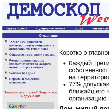
первая полоса
содержание номера
архив
читальный
Оглавление
Только 54% пациентов
понимают, зачем нужно лечить
артериальную гипертонию
Коротко о главно
Общество в состоянии стресса
Ромир: занятия спортом
Каждый трети
спасают от стресса каждого
четвертого россиянина
собственност
Человек без дома
на территори
Церковь и общество:
77% допускаю
мониторинг
ближайшего г
Понравилась статья? Поделитесь
с друзьями:
организацию
Дом, милый до