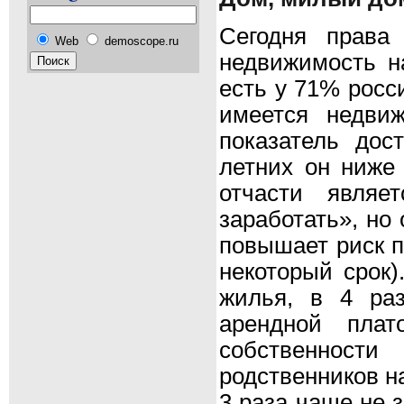
Сегодня права
Web
demoscope.ru
недвижимость н
есть у 71% росс
имеется недви
показатель дос
летних он ниже
отчасти являе
заработать», но
повышает риск п
некоторый срок)
жилья, в 4 ра
арендной пла
собственност
родственников на
3 раза чаще не 