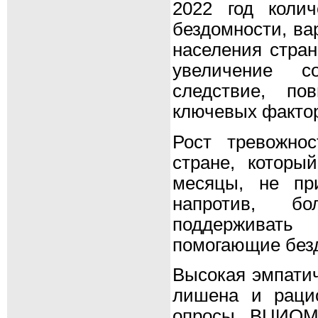
2022 год коли
бездомности, ва
населения стран
увеличение с
следствие, по
ключевых фактор
Рост тревожно
стране, которы
месяцы, не пр
напротив, б
поддерживать
помогающие без
Высокая эмпатич
лишена и раци
опросы ВЦИОМ 