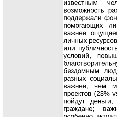
известным че
возможность ра
поддержали фонд
помогающих ли
важнее ощущае
личных ресурсов
или публичност
условий, повы
благотворитель
бездомным люд
разных социаль
важнее, чем м
проектов (23% v
пойдут деньги,
граждане; важ
особенно актуал