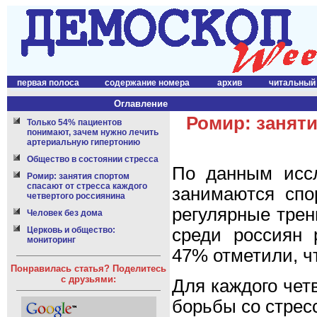
первая полоса
содержание номера
архив
читальный
Оглавление
Ромир: заняти
Только 54% пациентов
понимают, зачем нужно лечить
артериальную гипертонию
Общество в состоянии стресса
По данным исс
Ромир: занятия спортом
спасают от стресса каждого
занимаются спо
четвертого россиянина
регулярные трен
Человек без дома
Церковь и общество:
среди россиян 
мониторинг
47% отметили, ч
Понравилась статья? Поделитесь
с друзьями:
Для каждого четв
борьбы со стрес