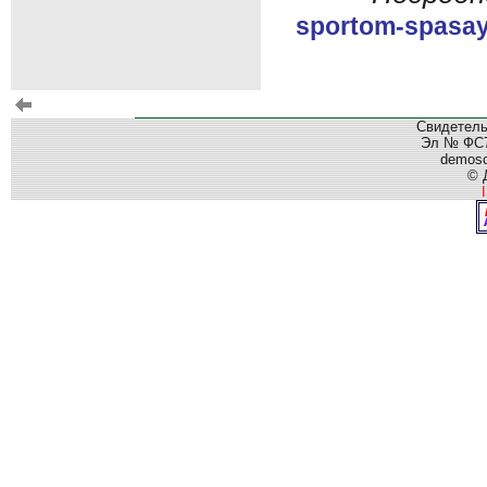
sportom-spasay
Свидетель
Эл № ФС77
demos
© 