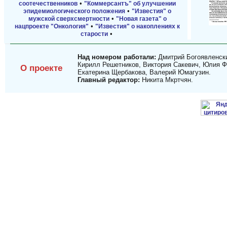
•
соотечественников
"Коммерсантъ" об улучшении
•
эпидемиологического положения
"Известия" о
•
мужской сверхсмертности
"Новая газета" о
•
нацпроекте "Онкология"
"Известия" о накоплениях к
•
старости
Над номером работали:
Дмитрий Богоявленски
Кирилл Решетников, Виктория Сакевич, Юлия Ф
О проекте
Екатерина Щербакова, Валерий Юмагузин.
Главный редактор:
Никита Мкртчян.