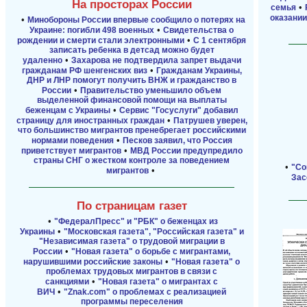
На просторах России
•
семья
оказани
•
Минобороны России впервые сообщило о потерях на
•
Украине: погибли 498 военных
Свидетельства о
•
рождении и смерти стали электронными
С 1 сентября
записать ребенка в детсад можно будет
•
удаленно
Захарова не подтвердила запрет выдачи
•
гражданам РФ шенгенских виз
Гражданам Украины,
ДНР и ЛНР помогут получить ВНЖ и гражданство в
•
России
Правительство уменьшило объем
выделенной финансовой помощи на выплаты
•
беженцам с Украины
Сервис "Госуслуги" добавил
•
страницу для иностранных граждан
Патрушев уверен,
что большинство мигрантов пренебрегает российскими
•
нормами поведения
Песков заявил, что Россия
•
приветствует мигрантов
МВД России предупредило
страны СНГ о жестком контроле за поведением
•
"Со
•
мигрантов
Зас
По страницам газет
•
"ФедералПресс" и "РБК" о беженцах из
•
Украины
"Московская газета", "Российская газета" и
"Независимая газета" о трудовой миграции в
•
России
"Новая газета" о борьбе с мигрантами,
•
нарушившими российские законы
"Новая газета" о
проблемах трудовых мигрантов в связи с
•
санкциями
"Новая газета" о мигрантах с
•
ВИЧ
"Znak.com" о проблемах с реализацией
программы переселения