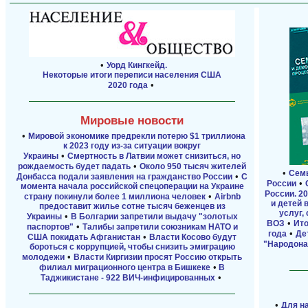
•
Уорд Кингкейд.
Некоторые итоги переписи населения США
•
2020 года
Мировые новости
•
Мировой экономике предрекли потерю $1 триллиона
к 2023 году из-за ситуации вокруг
•
Украины
Смертность в Латвии может снизиться, но
•
рождаемость будет падать
Около 950 тысяч жителей
•
Семь
•
Донбасса подали заявления на гражданство России
С
•
России
момента начала российской спецоперации на Украине
России. 2
•
страну покинули более 1 миллиона человек
Airbnb
и детей 
предоставит жилье сотне тысяч беженцев из
услуг,
•
Украины
В Болгарии запретили выдачу "золотых
•
ВОЗ
Ито
•
паспортов"
Талибы запретили союзникам НАТО и
•
года
Де
•
США покидать Афганистан
Власти Косово будут
"Народона
бороться с коррупцией, чтобы снизить эмиграцию
•
молодежи
Власти Киргизии просят Россию открыть
•
филиал миграционного центра в Бишкеке
В
•
Таджикистане - 922 ВИЧ-инфицированных
•
Для н