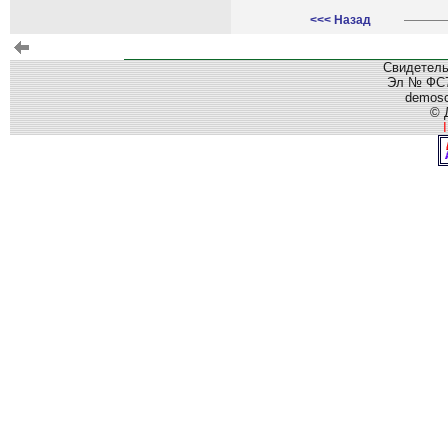
<<< Назад
Свидетель
Эл № ФС77
demos
© 