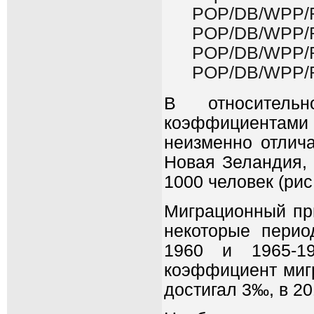
POP/DB/WPP/R
POP/DB/WPP/R
POP/DB/WPP/R
POP/DB/WPP/R
В относитель
коэффициентам
неизменно отлича
Новая Зеландия, 
1000 человек (рис.
Миграционный пр
некоторые перио
1960 и 1965-1
коэффициент мигр
достигал 3‰, в 20