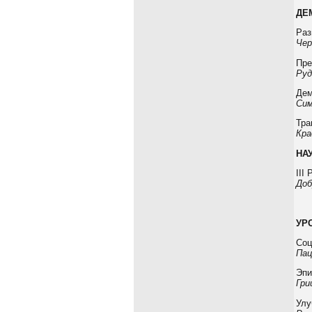
ДЕ
Раз
Чер
Пре
Руд
Дем
Сим
Тра
Кра
НА
III
Доб
УР
Соц
Пац
Эпи
Гри
Улу