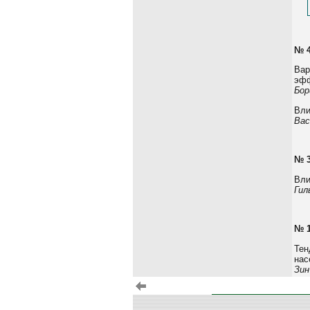
№ 
Вар
эф
Бор
Вли
Вас
№ 
Вли
Гил
№ 
Тен
нас
Зин