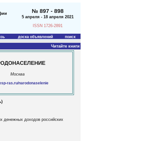
№ 897 - 898
фии
5 апреля - 18 апреля 2021
ISSN 1726-2891
язь
доска объявлений
поиск
Читайте книги
РОДОНАСЕЛЕНИЕ
Москва
sp-ras.ru/narodonaselenie
ь)
ых денежных доходов российских