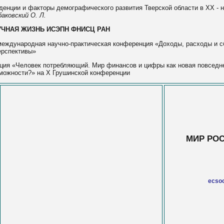
денции и факторы демографического развития Тверской области в XX - 
аковский О. Л.
УЧНАЯ ЖИЗНЬ ИСЭПН ФНИСЦ РАН
международная научно-практическая конференция «Доходы, расходы и с
ерспективы»
ция «Человек потребляющий. Мир финансов и цифры как новая повседнев
можности?» на Х Грушинской конференции
МИР РО
ecsoc