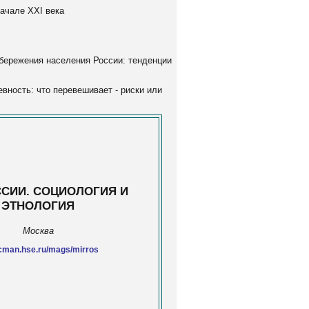
начале XXI века
бережения населения России: тенденции
ность: что перевешивает - риски или
ССИИ. СОЦИОЛОГИЯ И
ЭТНОЛОГИЯ
Москва
man.hse.ru/mags/mirros