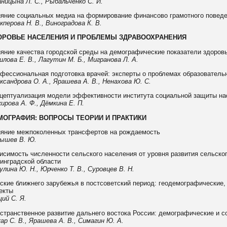
ницына Л. С., Рыбальченко С. И.
яние социальных медиа на формирование финансово грамотного повед
кперова Н. В., Виноградова К. В.
ОРОВЬЕ НАСЕЛЕНИЯ И ПРОБЛЕМЫ ЗДРАВООХРАНЕНИЯ
яние качества городской среды на демографические показатели здоров
илова Е. В., Лагутин М. Б., Мигранова Л. А.
фессиональная подготовка врачей: эксперты о проблемах образовательн
ксандрова О. А., Ярашева А. В., Ненахова Ю. С.
цептуализация модели эффективности института социальной защиты нас
ирова А. Ф., Дёмкина Е. П.
МОГРАФИЯ: ВОПРОСЫ ТЕОРИИ И ПРАКТИКИ
яние межпоколенных трансфертов на рождаемость
ышев В. Ю.
исимость численности сельского населения от уровня развития сельско
инградской области
улина Ю. Н., Юрченко Т. В., Суровцев В. Н.
ские ближнего зарубежья в постсоветский период: геодемографические,
екты
ий С. Я.
странственное развитие дальнего востока России: демографические и 
ар С. В., Ярашева А. В., Симагин Ю. А.