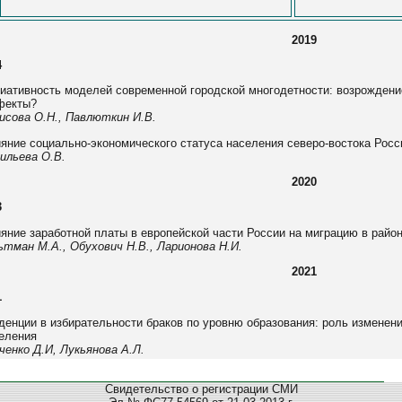
2019
4
иативность моделей современной городской многодетности: возрождени
фекты?
исова О.Н., Павлюткин И.В.
яние социально-экономического статуса населения северо-востока Росс
ильева О.В.
2020
3
яние заработной платы в европейской части России на миграцию в район
ьтман М.А., Обухович Н.В., Ларионова Н.И.
2021
1
денции в избирательности браков по уровню образования: роль изменени
еления
ченко Д.И, Лукьянова А.Л.
Свидетельство о регистрации СМИ