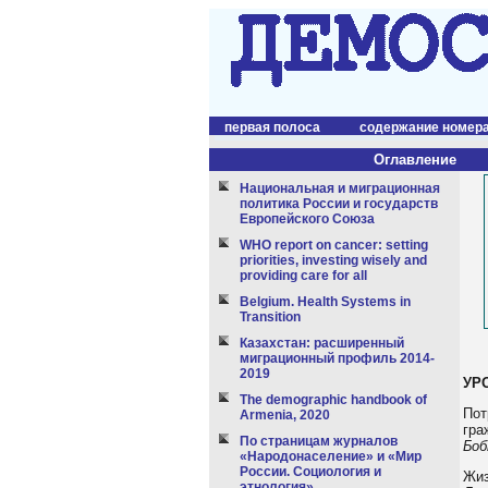
первая полоса
содержание номер
Оглавление
Национальная и миграционная
политика России и государств
Европейского Союза
WHO report on cancer: setting
priorities, investing wisely and
providing care for all
Belgium. Health Systems in
Transition
Казахстан: расширенный
миграционный профиль 2014-
2019
УР
The demographic handbook of
Пот
Armenia, 2020
гра
По страницам журналов
Боб
«Народонаселение» и «Мир
России. Социология и
Жиз
этнология»