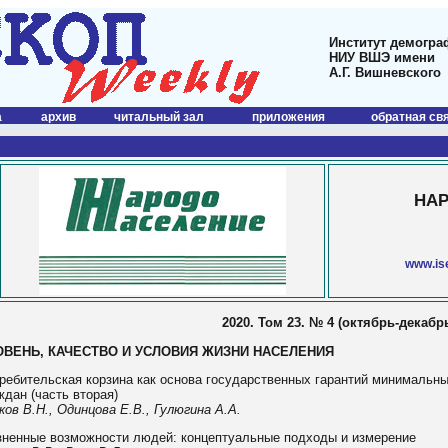
Институт демогра
НИУ ВШЭ имени
А.Г. Вишневского
а
архив
читальный зал
приложения
обратная св
НА
www.ise
2020. Том 23. № 4 (октябрь-декабр
ОВЕНЬ, КАЧЕСТВО И УСЛОВИЯ ЖИЗНИ НАСЕЛЕНИЯ
ребительская корзина как основа государственных гарантий минимальн
ждан (часть вторая)
ков В.Н., Одинцова Е.В., Гулюгина А.А.
ненные возможности людей: концептуальные подходы и измерение