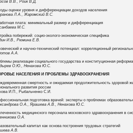
осов В.В., Роик В.Д.
оды оценки уровня и дифференциации доходов населения
ранова Л.А., Жаромский В.С.
аботная плата: минимальный размер и дифференциация
санбаева М.С.
тройка побережий: социо-эколого-экономическая специфика
дин И.В., Рюмина Е.В.
овеческий и научно-технический потенциал: корреляционный региональ
отов А.А.
блемы реализации социального государства и конституционная реформа 
дырев О.Ю., Ненахова Ю.С.
ОРОВЬЕ НАСЕЛЕНИЯ И ПРОБЛЕМЫ ЗДРАВООХРАНЕНИЯ
ждевременная смертность и ожидаемая продолжительность здоровой жи
ионального развития россии
кова И.П., Рыбальченко С.И.
фессиональная подготовка врачей: эксперты о проблемах образовательно
ксандрова О.А., Ярашева А.В., Ненахова Ю.С.
леченность медицинского персонала московского здравоохранения в си
енникова О.А.
азовательный капитал как основа построения трудовых стратегий
шева А.В.