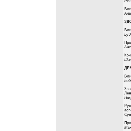
Ржа
Вли
Али
ЗД
Вли
Буд
Про
Але
Кон
Шак
ДЕ
Вли
Баб
Зав
Лен
Ник
Рус
асп
Сущ
Про
Мак