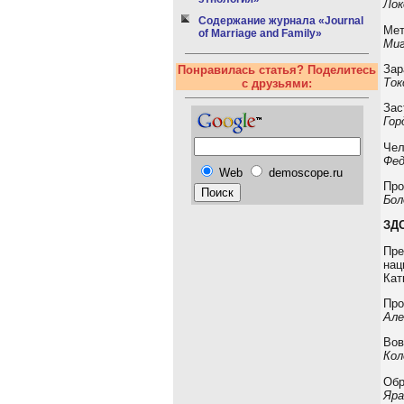
Лок
Содержание журнала «Journal
Мет
of Marriage and Family»
Миг
Зар
Понравилась статья? Поделитесь
Ток
с друзьями:
Зас
Гор
Чел
Фед
Web
demoscope.ru
Про
Бол
ЗД
Пре
нац
Кат
Про
Але
Вов
Кол
Обр
Яра