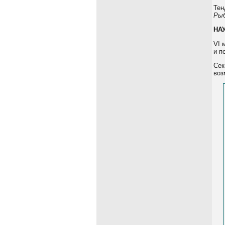
Тен
Рыб
НА
VI 
и п
Сек
воз