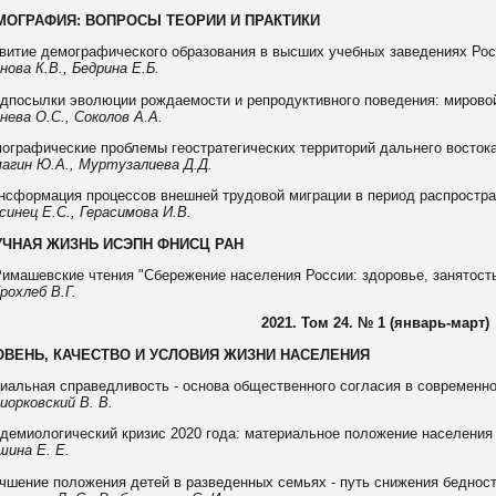
МОГРАФИЯ: ВОПРОСЫ ТЕОРИИ И ПРАКТИКИ
витие демографического образования в высших учебных заведениях Ро
нова К.В., Бедрина Е.Б.
дпосылки эволюции рождаемости и репродуктивного поведения: мировой
нева О.С., Соколов А.А.
ографические проблемы геостратегических территорий дальнего восток
агин Ю.А., Муртузалиева Д.Д.
нсформация процессов внешней трудовой миграции в период распростра
синец Е.С., Герасимова И.В.
УЧНАЯ ЖИЗНЬ ИСЭПН ФНИСЦ РАН
 Римашевские чтения "Сбережение населения России: здоровье, занятость
рохлеб В.Г.
2021. Том 24. № 1 (январь-март)
ОВЕНЬ, КАЧЕСТВО И УСЛОВИЯ ЖИЗНИ НАСЕЛЕНИЯ
иальная справедливость - основа общественного согласия в современн
иорковский В. В.
демиологический кризис 2020 года: материальное положение населения
шина Е. Е.
чшение положения детей в разведенных семьях - путь снижения бедност