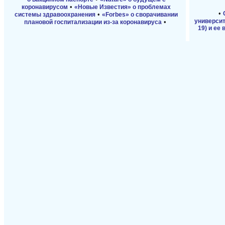
•
коронавирусом
«Новые Известия» о проблемах
•
•
системы здравоохранения
«Forbes» о сворачивании
универси
•
плановой госпитализации из-за коронавируса
19) и ее