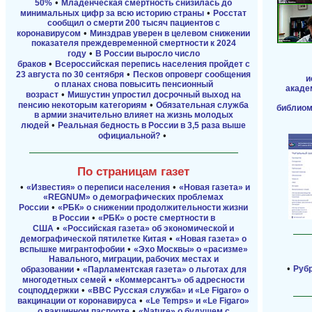
•
50%
Младенческая смертность снизилась до
•
минимальных цифр за всю историю страны
Росстат
сообщил о смерти 200 тысяч пациентов с
•
коронавирусом
Минздрав уверен в целевом снижении
показателя преждевременной смертности к 2024
•
году
В России выросло число
•
браков
Всероссийская перепись населения пройдет с
•
23 августа по 30 сентября
Песков опроверг сообщения
и
о планах снова повысить пенсионный
акаде
•
возраст
Мишустин упростил досрочный выход на
•
пенсию некоторым категориям
Обязательная служба
библиом
в армии значительно влияет на жизнь молодых
•
людей
Реальная бедность в России в 3,5 раза выше
•
официальной?
По страницам газет
•
•
«Известия» о переписи населения
«Новая газета» и
«REGNUM» о демографических проблемах
•
России
«РБК» о снижении продолжительности жизни
•
в России
«РБК» о росте смертности в
•
США
«Российская газета» об экономической и
•
демографической пятилетке Китая
«Новая газета» о
•
вспышке мигрантофобии
«Эхо Москвы» о «расизме»
Навального, миграции, рабочих местах и
•
•
Руб
образовании
«Парламентская газета» о льготах для
•
многодетных семей
«Коммерсантъ» об адресности
•
соцподдержки
«BBC Русская служба» и «Le Figaro» о
•
вакцинации от коронавируса
«Le Temps» и «Le Figaro»
•
о вакцинном паспорте
«Nature» о будущем с