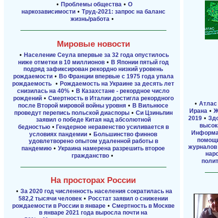
•
•
Проблемы общества
О
•
наркозависимости
Труд-2021: запрос на баланс
•
жизнь/работа
Мировые новости
•
Население Сеула впервые за 32 года опустилось
•
ниже отметки в 10 миллионов
В Японии пятый год
подряд зафиксирован рекордно низкий уровень
•
рождаемости
Во Франции впервые с 1975 года упала
•
рождаемость
Рождаемость на Украине за десять лет
•
снизилась на 40%
В Казахстане - рекордное число
•
рождений
Смертность в Италии достигла рекордного
•
Атлас
•
после Второй мировой войны уровня
В Вильнюсе
•
Ирана
Ж
•
проведут перепись польской диаспоры
Си Цзиньпин
•
2019
Здо
заявил о победе Китая над абсолютной
высок
•
бедностью
Гендерное неравенство усиливается в
Информа
•
условиях пандемии
Большинство финнов
помощи
удовлетворено опытом удаленной работы в
журналов 
•
пандемию
Украина намерена разрешить второе
наро
•
гражданство
поли
На просторах России
•
За 2020 год численность населения сократилась на
•
582,2 тысячи человек
Росстат заявил о снижении
•
рождаемости в России в январе
Смертность в Москве
в январе 2021 года выросла почти на