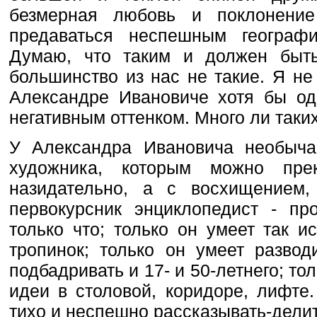
безмерная любовь и поклонение
предаваться неспешным географ
Думаю, что таким и должен быт
большинство из нас не такие. Я не
Александре Ивановиче хотя бы од
негативным оттенком. Много ли таки
У Александра Ивановича необычай
художника, которым можно пре
назидательно, а с восхищением,
первокурсник энциклопедист - п
только что; только он умеет так 
тропинок; только он умеет разво
подбадривать и 17- и 50-летнего; то
идеи в столовой, коридоре, лифте.
тихо и неспешно рассказывать-делит