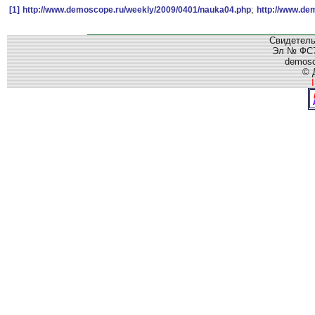
;
[1]
http://www.demoscope.ru/weekly/2009/0401/nauka04.php
http://www.de
Свидетель
Эл № ФС77
demos
© 