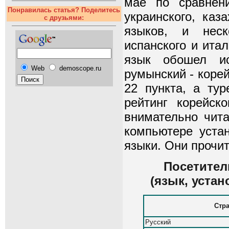
мае по сравнени
Понравилась статья? Поделитесь
украинского, каз
с друзьями:
языков, и неск
испанского и ита
язык обошел ис
Web
demoscope.ru
румынский - корей
22 пункта, а тур
рейтинг корейск
внимательно чита
компьютере уста
языки. Они прочи
Посетител
(язык, уста
Стр
Русский