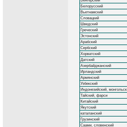
Венгерский
Белорусский
Вьетнамский
Словацкий
Шведский
Греческий
Эстонский
Арабский
Сербский
Хорватский
Датский
Азербайджанский
Ирландский
Армянский
Узбекский
Индонезийский, монгольск
Тайский, фарси
Китайский
Якутский
каталанский
Грузинский
Саами, словенский