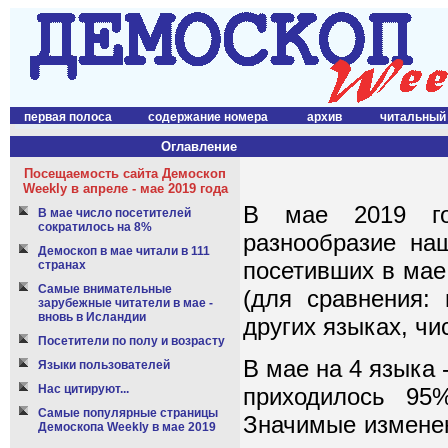
первая полоса
содержание номера
архив
читальный
Оглавление
Посещаемость сайта Демоскоп
Weekly в апреле - мае 2019 года
В мае 2019 го
В мае число посетителей
сократилось на 8%
разнообразие на
Демоскоп в мае читали в 111
посетивших в мае
странах
Самые внимательные
(для сравнения: 
зарубежные читатели в мае -
вновь в Исландии
других языках, чи
Посетители по полу и возрасту
В мае на 4 языка 
Языки пользователей
Нас цитируют...
приходилось 95
Самые популярные страницы
Значимые изменен
Демоскопа Weekly в мае 2019