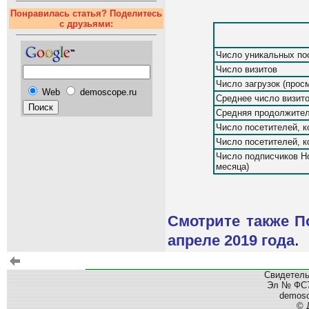
Понравилась статья? Поделитесь
с друзьями:
Число уникальных по
Число визитов
Число загрузок (прос
Web
demoscope.ru
Среднее число визито
Средняя продолжитель
Число посетителей, к
Число посетителей, к
Число подписчиков Но
месяца)
Смотрите также П
.
апреле 2019 года
Свидетель
Эл № ФС77
demos
© 