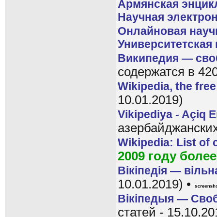
Армянская энцик
Научная электрон
Онлайновая науч
Университетская
Википедия — сво
содержатся в 420
Wikipedia, the fre
10.01.2019)
Vikipediya - Açiq 
азербайджанских 
Wikipedia: List of
2009 году более
Вікіпедія — віль
10.01.2019) •
Вікіпедыя — Сво
статей - 15.10.20