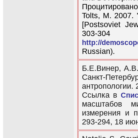
Процитировано 
Tolts, M. 2007.
[Postsoviet Je
303-304
http://demoscop
Russian).
Б.Е.Винер, А.В
Санкт-Петербу
антропологии. 2
Ссылка в
Спис
масштабов ми
измерения и п
293-294, 18 июн