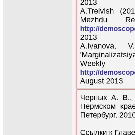
2013
A.Treivish (20
Mezhdu Real
http://demoscop
2013
A.Ivanova, V
'Marginalizat
Week
http://demoscop
August 2013
Черных А. В.,
Пермском крае
Петербург, 2010
Ссылки к Главе