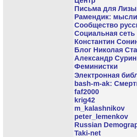
Центр
Письма для Лизы
Рамендик: мысли
Сообщество рус
Социальная сеть
Константин Сонин
Блог Николая Ст
Александр Сурин
Феминистки
Электронная библ
bash-m-ak: Смерт
faf2000
krig42
m_kalashnikov
peter_lemenkov
Russian Demograph
Taki-net