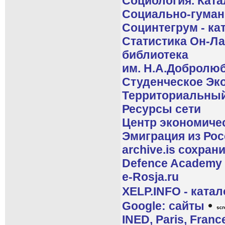
Социология. Ката
Социально-гуман
Социнтегрум - ка
Статистика Он-Ла
библиотека
им. Н.А.Добролю
Студенческое Эк
Территориальный 
Ресурсы сети
Центр экономиче
Эмиграция из Рос
archive.is сохра
Defence Academy 
e-Rosja.ru
XELP.INFO - катал
•
Google: сайты
INED, Paris, Franc