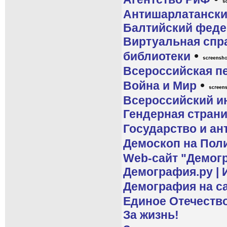
Антишарлатански
Балтийский феде
Виртуальная спр
•
библиотеки
Всероссийская пе
•
Война и Мир
Всероссийский и
Гендерная стран
Государство и ан
Демоскоп на Поли
Web-сайт "Демог
Демография.ру |
Демография на с
Единое Отечеств
За жизнь!