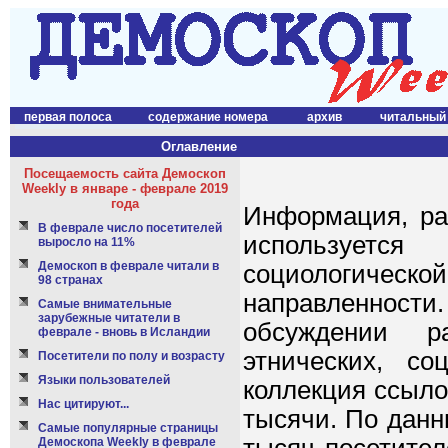
первая полоса
содержание номера
архив
читальный
Оглавление
Посещаемость сайта Демоскоп
Weekly в январе - феврале 2019
года
Информация, ра
В феврале число посетителей
используетс
выросло на 11%
Демоскоп в феврале читали в
социологическо
98 странах
направленности.
Самые внимательные
зарубежные читатели в
обсуждении ра
феврале - вновь в Исландии
этнических, со
Посетители по полу и возрасту
Языки пользователей
коллекция ссыло
Нас цитируют...
тысячи. По данн
Самые популярные страницы
Демоскопа Weekly в феврале