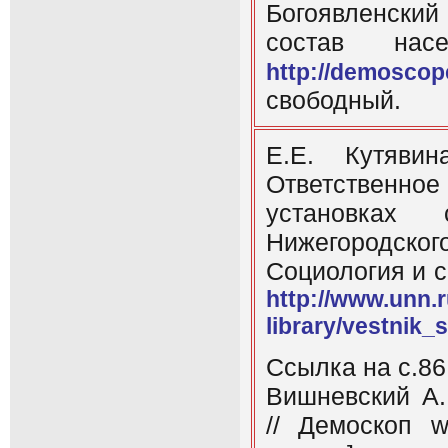
Богоявленски
состав нас
http://demoscop
свободный.
Е.Е. Кутявин
Ответственн
установках
Нижегородског
Социология и с
http://www.unn.r
library/vestnik
Ссылка на с.86
Вишневский А.
// Демоскоп 