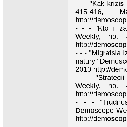
- - - "Kak kriz
415-416,
http://demosco
- - - "Kto i z
Weekly, no. 
http://demosco
- - - "Migratsia
natury" Demosco
2010 http://de
- - - "Strateg
Weekly, no. 
http://demosco
- - - "Trudno
Demoscope Week
http://demosco