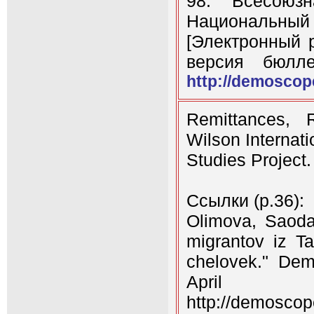
98. Всесоюз
Национальный
[Электронный 
версия бюлл
http://demoscope
Remittances, 
Wilson Internat
Studies Project
Ссылки (p.36):
Olimova, Saoda
migrantov iz Ta
chelovek." De
Apr
http://demosco