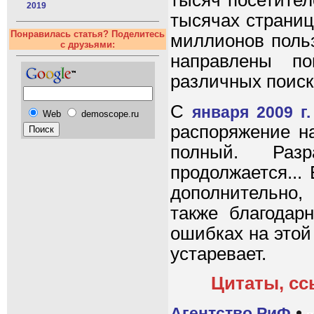
тысяч посетител
2019
тысячах страниц
Понравилась статья? Поделитесь
миллионов поль
с друзьями:
направлены п
различных поиск
С
января 2009 г.
Web
demoscope.ru
распоряжение на
полный. Раз
продолжается...
дополнительно
также благодар
ошибках на этой
устаревает.
Цитаты, сс
•
Агентство РиФ