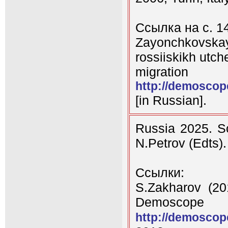
Ссылка на с. 14
Zayonchkovska
rossiiskikh utc
migratio
http://demoscop
[in Russian].
Russia 2025. Sc
N.Petrov (Edts)
Ссылки:
S.Zakharov (20
Demosco
http://demoscop