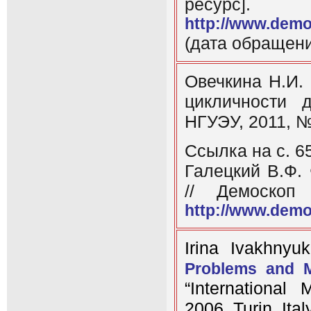
ресурс
http://www.demo
(дата обращени
Овечкина Н.И.
цикличности 
НГУЭУ, 2011, №
Ссылка на с. 65
Галецкий В.Ф.
// Демоскоп
http://www.demo
Irina Ivakhnyu
Problems and M
“International
2006, Turin, Ital