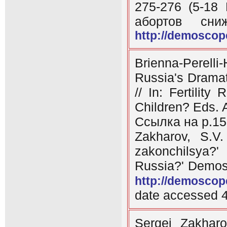
275-276 (5-18
абортов сни
http://demoscop
Brienna-Perelli-
Russia's Dramati
// In: Fertilit
Children? Eds. 
Ссылка на p.15
Zakharov, S.V.
zakonchilsya?'
Russia?' Demos
http://demoscop
date accessed 
Sergei Zakharo