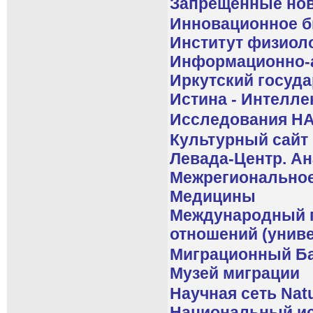
Запрещенные но
Инновационное б
Институт физиоло
Информационно-ан
Иркутский госуд
Истина - Интелле
Исследования НА
Культурный сайт k
Левада-Центр. А
Межрегиональное
Медицины
Международный г
отношений (униве
Миграционный Ба
Музей миграции
Научная сеть Nat
Национальный ис