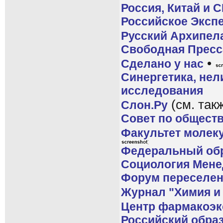
Россия, Китай и 
Российское Эксп
Русский Архипел
Свободная Пресс
•
Сделано у нас
Синергетика, не
исследования
(см. так
Слон.Ру
Совет по общест
Факультет молек
Федеральный обр
Социология Мен
Форум переселен
Журнал "Химия и
Центр фармакоэк
Российский образ