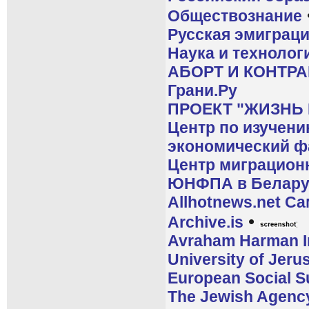
Обществознание
Русская эмиграци
Наука и технолог
АБОРТ И КОНТР
Грани.Ру
ПРОЕКТ "ЖИЗНЬ
Центр по изучен
экономический ф
Центр миграцион
ЮНФПА в Белару
Allhotnews.net С
•
Archive.is
Avraham Harman In
University of Jerus
European Social 
The Jewish Agenc