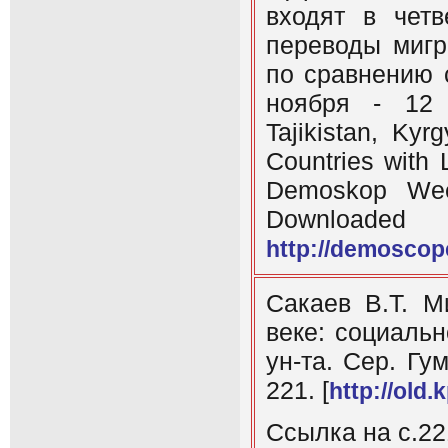
входят в чет
переводы мигр
по сравнению 
ноября - 12 
Tajikistan, Ky
Countries with 
Demoskop Wee
Down
http://demoscop
Сакаев В.Т. М
веке: социальн
ун-та. Сер. Гум
221. [
http://old
Ссылка на с.22