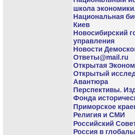
школа экономики
Национальная биб
Киев
Новосибирский г
управления
Новости Демоскоп
Ответы@mail.ru
Открытая Эконом
Открытый исслед
Авантюра
Перспективы. Из
Фонда историчес
Приморское крае
Религия и СМИ
Российский Сове
Россия в глобаль