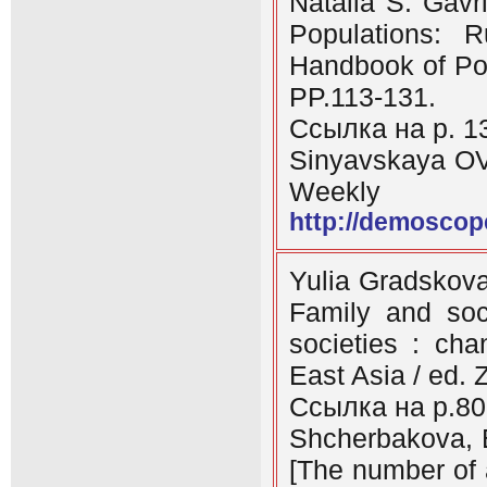
Natalia S. Gavr
Populations: R
Handbook of Pop
PP.113-131.
Ссылка на p. 1
Sinyavskaya OV
Weekly [
http://demoscop
Yulia Gradskova
Family and soci
societies : ch
East Asia / ed.
Ссылка на р.80
Shcherbakova, E
[The number of 