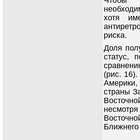
Чтобы п
необходи
хотя им
антиретр
риска.
Доля пол
статус, 
сравнени
(рис. 16)
Америки,
страны З
Восточн
несмотря
Восточн
Ближнего