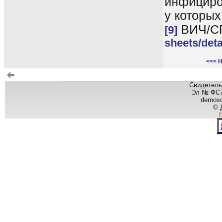
инфициро
у которых
ВИЧ/СП
[9]
sheets/deta
<<< 
Свидетель
Эл № ФС77
demos
© 