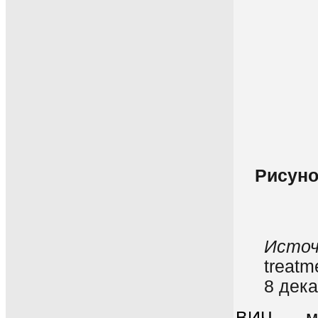
Рисуно
Источ
treatm
8 дека
ВИЧ мо