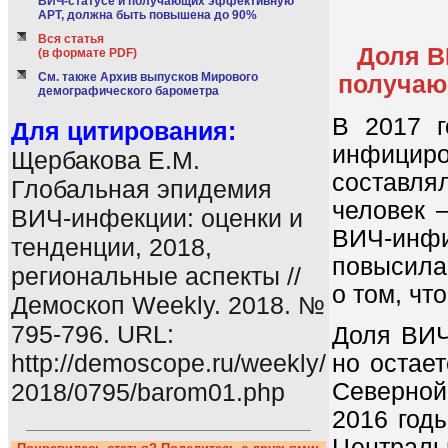
ВИЧ-статусе и получающих эффективную
АРТ, должна быть повышена до 90%
Вся статья
Доля В
(в формате PDF)
См. также Архив выпусков Мирового
получаю
демографического барометра
В 2017 г
Для цитирования:
инфициро
Щербакова Е.М.
составля
Глобальная эпидемия
человек 
ВИЧ-инфекции: оценки и
ВИЧ-инфи
тенденции, 2018,
повысила
региональные аспекты //
о том, чт
Демоскоп Weekly. 2018. №
795-796. URL:
Доля ВИЧ
http://demoscope.ru/weekly/
но остае
Северной
2018/0795/barom01.php
2016 годы
Централь