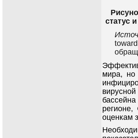
Рисуно
статус 
Источ
toward
обращ
Эффектив
мира, но
инфициро
вирусной
бассейна
регионе,
оценкам з
Необход