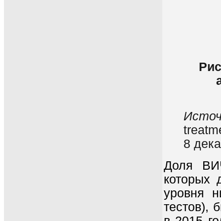
Рис
Источ
treatm
8 дека
Доля ВИ
которых 
уровня 
тестов),
в 2015 го