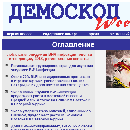
первая полоса
содержание номера
архив
читальный
Оглавление
Глобальная эпидемия ВИЧ-инфекции: оценки
и тенденции, 2018, региональные аспекты
Региональная группировка стран для изучения
эпидемии ВИЧ-инфекции
Около 70% ВИЧ-инфицированных проживают
в странах Африки, расположенных южнее
Сахары, но их доля постепенно сокращается
Число новых случаев ВИЧ-инфекции
продолжает расти в Восточной Европе и
Средней Азии, а также на Ближнем Востоке и
в Северной Африке
Число умерших из-за болезней, связанных со
СПИДом, продолжает расти на Ближнем
Востоке и в Северной Африке
Доля ВИЧ-инфицированных, знающих о своем