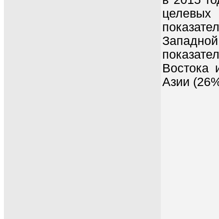
целевых
показат
Западно
показате
Востока 
Азии (26%