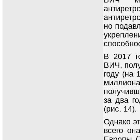
антиретр
антиретр
но подавл
укрепле
способно
В 2017 г
ВИЧ, полу
году (на 
миллион
получивш
за два г
(рис. 14).
Однако э
всего он
Европы (