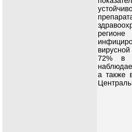
показат
устойч
препара
здравоох
регионе
инфициро
вирусной 
72% в 2
наблюдае
а также 
Централь