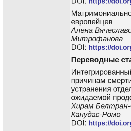
DOI:
https://doi.o
Матримониальное
европейцев
Алена Вячеслав
Митрофанова
DOI:
https://doi.o
Переводные ст
Интегрированный
причинам смерти
устранения отде
ожидаемой прод
Хирам Белтран-
Канудас-Ромо
DOI:
https://doi.o