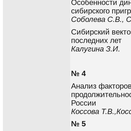
Особенности ди
сибирского пригр
Соболева С.В., С
Сибирский векто
последних лет
Калугина З.И.
№ 4
Анализ факторо
продолжительнос
России
Коссова Т.В.,Кос
№ 5