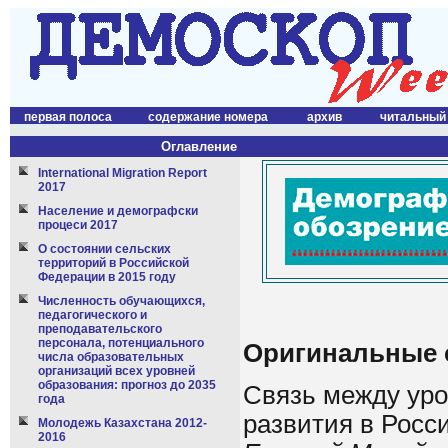
первая полоса
содержание номера
архив
читальный
Оглавление
International Migration Report
2017
Население и демографски
процеси 2017
О состоянии сельских
территорий в Российской
Федерации в 2015 году
Численность обучающихся,
педагогического и
преподавательского
персонала, потенциального
Оригинальные 
числа образовательных
организаций всех уровней
образования: прогноз до 2035
Связь между уро
года
развития в Росси
Молодежь Казахстана 2012-
2016