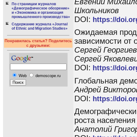
Евгений Михайл
По страницам журналов
Школьников
«Демографическое обозрение»
и «Экономика и организация
промышленного производства»
DOI:
https://doi.o
Содержание журнала «Journal
of Ethnic and Migration Studies»
Ожидаемая прод
зависимости от 
Понравилась статья? Поделитесь
с друзьями:
Сергей Георгие
Сергей Яковлев
DOI:
https://doi.o
Web
demoscope.ru
Глобальная дем
Андрей Викторо
DOI:
https://doi.o
Демографический
роста населения
Анатолий Григо