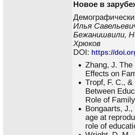
Новое в заруб
Демографически
Илья Савельеви
Бежанишвили, Н
Хрюков
DOI:
https://doi.o
Zhang, J. The 
Effects on Fa
Tropf, F. C., 
Between Educa
Role of Famil
Bongaarts, J.,
age at reprodu
role of educat
Wright, D. M., 