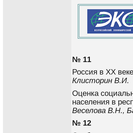
№ 11
Россия в ХХ век
Клисторин В.И.
Оценка социальн
населения в рес
Веселова В.Н., 
№ 12