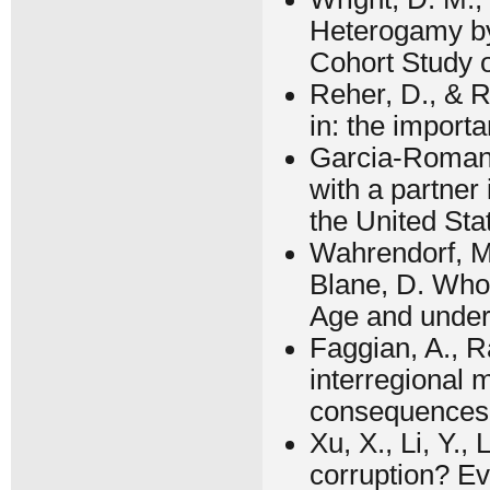
Heterogamy by 
Cohort Study 
Reher, D., & R
in: the import
Garcia-Roman, 
with a partner
the United Sta
Wahrendorf, M.
Blane, D. Who
Age and under
Faggian, A., R
interregional 
consequences:
Xu, X., Li, Y.,
corruption? E