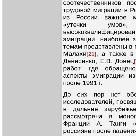
соотечественников п
трудовой миграции в Р
из России важное м
«утечки умов»,
высококвалифицирован
эмиграции, наиболее 
темам представлены в п
Малахи
, а также в
[21]
Денисенко, Е.В. Донец
работ, где обращен
аспекты эмиграции и
после 1991 г.
До сих пор нет обо
исследователей, посвя
в дальнее зарубежь
рассмотрена в моно
Франции А. Танги «
россияне после падени