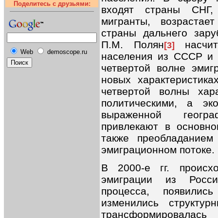
Поделитесь с друзьями:
входят страны СНГ,
мигранты, возрастае
страны дальнего зару
П.М. Полян
насчит
[3]
Web
demoscope.ru
населения из СССР и о
четвертой волне эмиг
новых характеристика
четвертой волны хар
политическими, а эк
выраженной геогр
привлекают в основно
также преобладанием
эмиграционном потоке.
В 2000-е гг. происх
эмиграции из Росси
процесса, появилис
изменились структурн
трансформировалась