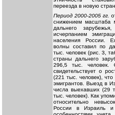
переезда в новую стран
Период 2000-2005 гг.
о
снижением масштаба м
дальнего зарубежья
исчерпанием эмиграц
населения России. Е
волны составил по да
тыс. человек (рис. 3, т
страны дальнего заруб
296,5 тыс. человек.
свидетельствует о ро
(221 тыс. человек), чт
эмигрантов. Выезд в И
числа выехавших (29 т
тыс. человек). Как упо
относительно невысо
России в Израиль и
особенностями учета