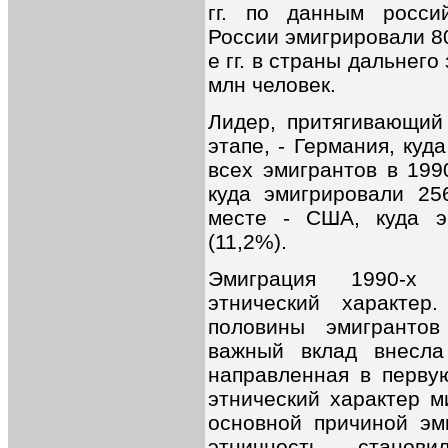
гг. по данным росси
России эмигрировали 80
е гг. в страны дальнег
млн человек.
Лидер, притягивающий
этапе, - Германия, куд
всех эмигрантов в 1990
куда эмигрировали 256
месте - США, куда э
(11,2%).
Эмиграция 1990-х 
этнический характер
половины эмигранто
важный вклад внесла
направленная в перву
этнический характер м
основной причиной эм
этничность станови