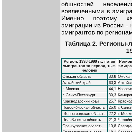
общностей населен
вовлеченными в эмигра
Именно поэтому ха
эмиграции из России -
эмигрантов по регионам 
Таблица 2. Регионы-
19
Регион, 1993-1999 гг., поток
Регион,
эмигрантов за период, тыс.
эмигра
человек
Омская область
80,8
Омская
Алтайский край
60,3
Алтайск
г. Москва
44,1
Новосиб
г. Санкт-Петербург
39,3
Кемеро
Краснодарский край
25,7
Краснод
Новосибирская область
25,0
г. Санк
.Волгоградская область
22,2
г. Моск
Челябинская область
21,3
Челяби
Оренбургская область
19,8
Свердл