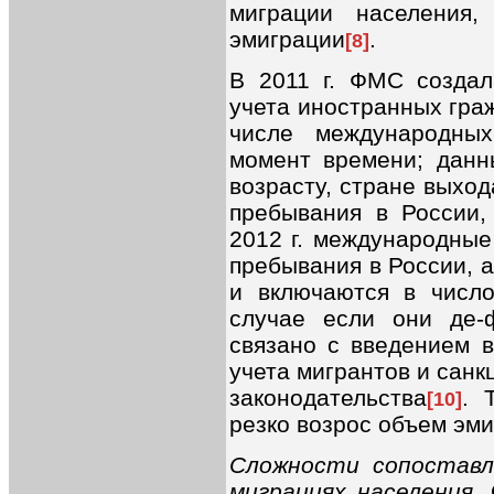
миграции населения
эмиграции
.
[8]
В 2011 г. ФМС создал
учета иностранных гра
числе международны
момент времени; данн
возрасту, стране выхо
пребывания в России,
2012 г. международные
пребывания в России, 
и включаются в числ
случае если они де-
связано с введением в
учета мигрантов и сан
законодательства
. 
[10]
резко возрос объем эми
Сложности сопоставл
миграциях населения.
С