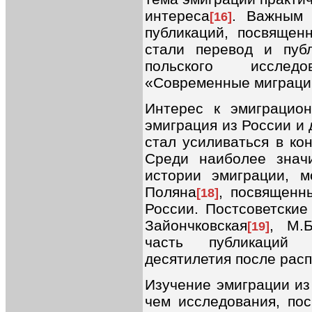
интереса
. Важным 
[16]
публикаций, посвящен
стали перевод и пуб
польского исслед
«Современные миграци
Интерес к эмиграцион
эмиграция из России и
стал усиливаться в конц
Среди наиболее знач
истории эмиграции, м
Поляна
, посвященн
[18]
России. Постсоветские
Зайончковская
, М.Б
[19]
часть публикаций 
десятилетия после рас
Изучение эмиграции из
чем исследования, по