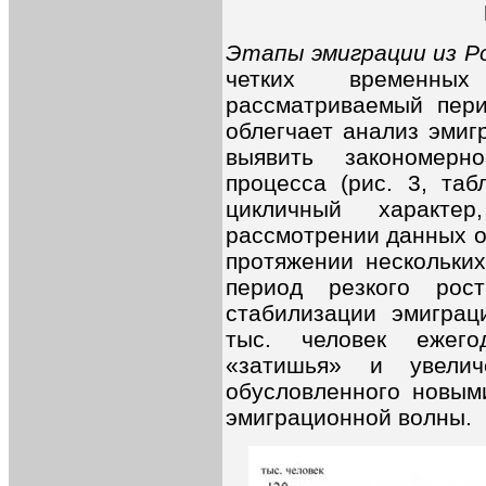
Этапы эмиграции из Ро
четких временны
рассматриваемый пери
облегчает анализ эмиг
выявить закономерн
процесса (рис. 3, таб
цикличный характе
рассмотрении данных о
протяжении нескольких
период резкого рос
стабилизации эмиграц
тыс. человек ежего
«затишья» и увелич
обусловленного новыми
эмиграционной волны.