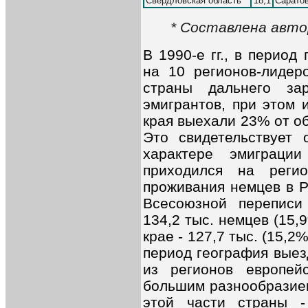
Свердловская область
18,1
Саратов
* Составлена авто
В 1990-е гг., в перио
на 10 регионов-лидер
страны дальнего за
эмигрантов, при этом 
края выехали 23% от о
Это свидетельствует 
характере эмиграци
приходился на реги
проживания немцев в Р
Всесоюзной переписи
134,2 тыс. немцев (15,
крае - 127,7 тыс. (15,2%
период география выез
из регионов европей
большим разнообразием
этой части страны -