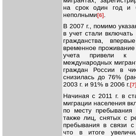
мигрантах, зарегистр
на срок один год и 
неполными
.
[6]
В 2007 г., помимо указ
в учет стали включать
гражданства, вперв
временное проживание 
учета привели к 
международных мигрант
граждан России в чи
снизилась до 76% (ра
2003 г. и 91% в 2006 г.
[7
Начиная с 2011 г. в с
миграции населения вк
по месту пребывания 
также лиц, снятых с р
пребывания в связи с
что в итоге увеличи