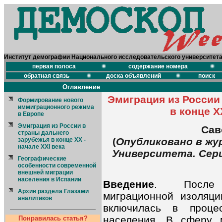
Институт демографии Национального исследовательского университет
первая полоса
содержание номера
обратная связь
доска объявлений
поиск
Оглавление
Эмиграция из России
Формирование нового
иммиграционного режима
в конце X
в Европе
Эмиграция из России в
Сав
страны дальнего
(
Опубликовано в жу
зарубежья в конце XX -
начале ХХI века
Университета. Серия
Географические
особенности современной
внешней миграции
населения в Испании
Введение
. После 
Архив раздела Глазами
миграционной изоляции
аналитиков
включилась в проце
населения. В сферу 
Понравилась статья?