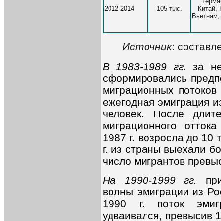
Герма
2012-2014
105 тыс.
Китай, 
Вьетнам,
Источник
: составл
В 1983-1989 гг.
за н
сформировались предп
миграционных потоков в
ежегодная эмиграция и
человек. После длит
миграционного отток
1987 г. возросла до 10 т
г. из страны выехали бо
число мигрантов превыс
На 1990-1999 гг.
пр
волны эмиграции из Ро
1990 г. поток эмиг
удваивался, превысив 1