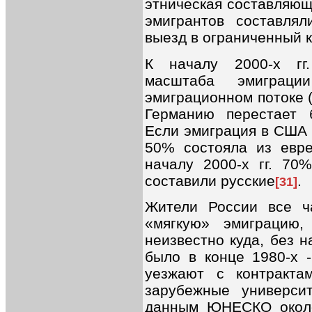
этническая составляющ
эмигрантов составля
выезд в ограниченный к
К началу 2000-х гг
масштаба эмиграц
эмиграционном потоке (
Германию перестает 
Если эмиграция в США в
50% состояла из евре
началу 2000-х гг. 70
составили русские
.
[31]
Жители России все ч
«мягкую» эмиграцию,
неизвестно куда, без 
было в конце 1980-х -
уезжают с контракта
зарубежные универси
данным ЮНЕСКО около