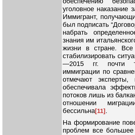
обеспечению безопа
уголовное наказание з
Иммигрант, получающи
был подписать “Договор
набрать определенн
знания им итальянског
жизни в стране. Все
стабилизировать ситуа
—2015 гг. почти т
иммиграции по сравне
отмечают эксперты, 
обеспечивала эффект
потоков лишь из балка
отношении миграц
бессильна
.
[11]
На формирование пов
проблем все большее