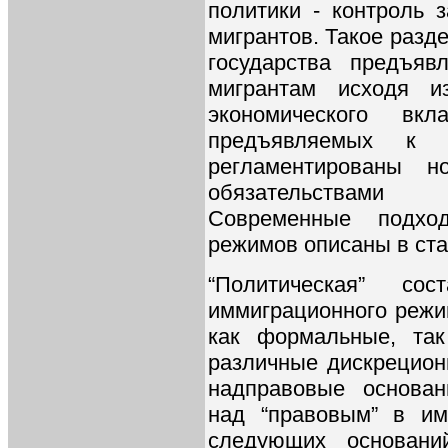
политики - контроль 
мигрантов. Такое разд
государства предъяв
мигрантам исходя и
экономического вкл
предъявляемых к 
регламентированы н
обязательствами 
Современные подхо
режимов описаны в ста
“Политическая” со
иммиграционного режим
как формальные, так
различные дискрецион
надправовые основан
над “правовым” в им
следующих основани