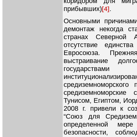
коридором для мигр
прибывших)
.
[4]
Основными причинами
демонтаж некогда ст
странах Северной 
отсутствие единств
Евросоюза. Прежн
выстраивание долг
государствами 
институционали
средиземноморского 
средиземноморские 
Тунисом, Египтом, Иор
2008 г. привели к с
“Союз для Средизем
определенной мер
безопасности, собл