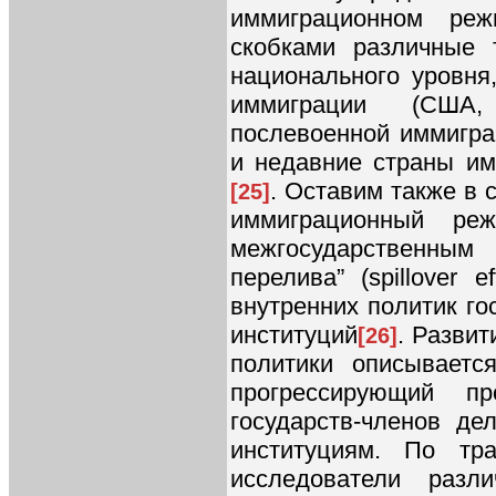
иммиграционном ре
скобками различные 
национального уровня
иммиграции (США,
послевоенной иммигра
и недавние страны им
. Оставим также в 
[25]
иммиграционный ре
межгосударственны
перелива” (spillover 
внутренних политик го
институций
. Разви
[26]
политики описываетс
прогрессирующий пр
государств-членов де
институциям. По тр
исследователи разл