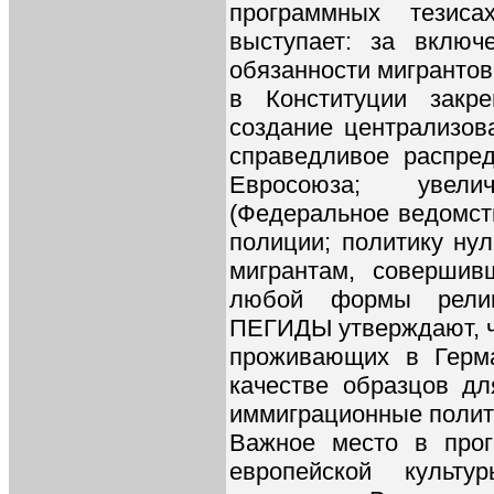
программных тезиса
выступает: за вклю
обязанности мигрантов
в Конституции закр
создание централизова
справедливое распре
Евросоюза; увел
(Федеральное ведомст
полиции; политику ну
мигрантам, совершив
любой формы религ
ПЕГИДЫ утверждают, ч
проживающих в Герма
качестве образцов д
иммиграционные полит
Важное место в прог
европейской культу