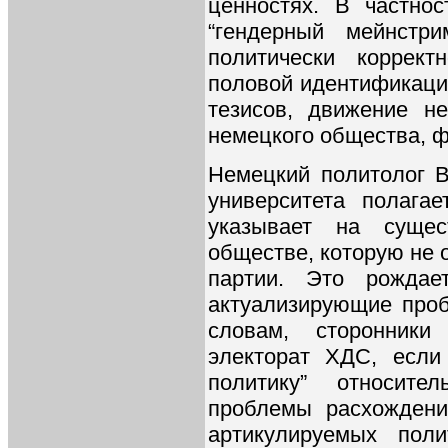
ценностях. В частнос
“гендерный мейнстри
политически коррект
половой идентификации
тезисов, движение н
немецкого общества, 
Немецкий политолог В
университета полага
указывает на сущес
обществе, которую не 
партии. Это рождае
актуализирующие проб
словам, сторонник
электорат ХДС, если
политику” относите
проблемы расхождени
артикулируемых поли