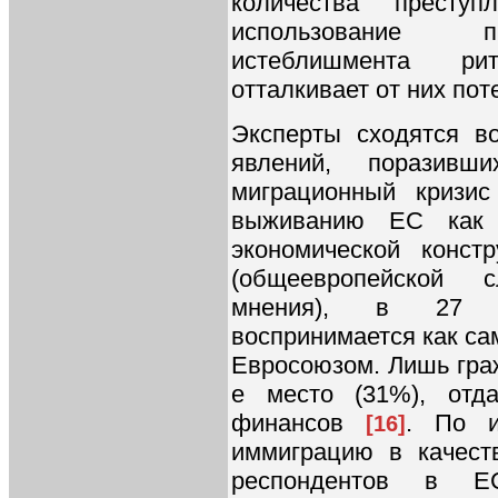
количества преступ
использование пр
истеблишмента ри
отталкивает от них по
Эксперты сходятся в
явлений, поразив
миграционный кризис
выживанию ЕС как н
экономической конст
(общеевропейской 
мнения), в 27 го
воспринимается как са
Евросоюзом. Лишь граж
е место (31%), отд
финансов
. По и
[16]
иммиграцию в качест
респондентов в Е