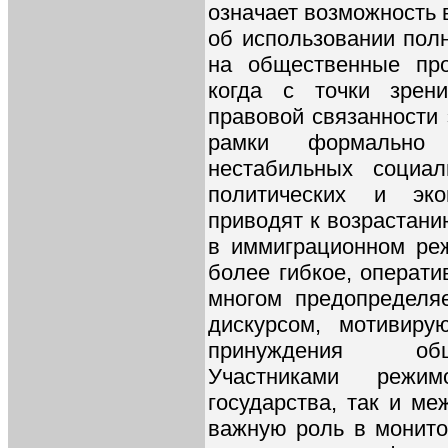
означает возможность 
об использовании пол
на общественные про
когда с точки зрен
правовой связанности 
рамки формально 
нестабильных социал
политических и эко
приводят к возрастани
в иммиграционном реж
более гибкое, операти
многом предопределя
дискурсом, мотивиру
принуждения общ
Участниками режи
государства, так и м
важную роль в монито