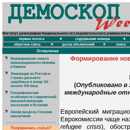
Институт демографии Национального исследовательского университет
первая полоса
содержание номера
обратная связь
доска объявлений
поиск
Оглавление
Формирование нов
Формирование нового
иммиграционного режима
в Европе
Эмиграция из России в
страны дальнего
зарубежья в конце XX -
(
Опубликовано в 
начале ХХI века
международные отнош
Географические
особенности современной
внешней миграции
населения в Испании
Европейский миграцио
Архив раздела Глазами
аналитиков
Еврокомиссии чаще на
refugee crisis
), обос
Понравилась статья?