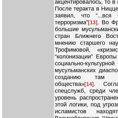
акцентировалось, то в
После теракта в Ницце
заявил, что “...вся
терроризма”
. Во Ф
[13]
большие мусульманск
стран Ближнего Вос
мнению старшего на
Трофимовой, «криз
“колонизации” Европ
социально-культу
мусульманских диаспо
созданию там пар
общества»
. Согл
[14]
спецслужб, среди чл
уровень распростране
этой логики, под угро
исламистов находя