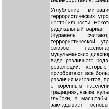
Великобритания, Швеци
Углубление миграц
террористических угр
нестабильности. Неко
радикальный вариант 
Журавель считаю
террористической у
союзом, пассион
мусульманских диаспо
виде различного род
революций, которые
приобретают все боль
различия мигрантов, п
с коренным населени
традициях, языке, куль
глубоки, а масштабы
закладывает основ