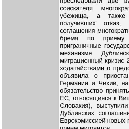
преследовали две в
соискателя многокр
убежища, а также 
получивших отказ,
соглашения многократн
бремя по приему 
приграничные государ
механизме Дублинс
миграционный кризис 2
ходатайствами о пред
объявила о приостан
Германии и Чехии, на
обязательство принят
ЕС, относящиеся к Виш
Словакия), выступил
Дублинских соглашен
Еврокомиссией новых п
прием мигрантов.