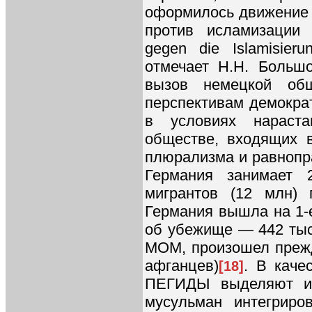
оформилось движение
против исламизации З
gegen die Islamisier
отмечает Н.Н. Большо
вызов немецкой общ
перспективам демократ
в условиях нараста
обществе, входящих 
плюрализма и равнопр
Германия занимает 
мигрантов (12 млн)
Германия вышла на 1-е
об убежище — 442 тыс.
МОМ, произошел прежде
афганцев)
. В каче
[18]
ПЕГИДЫ выделяют ис
мусульман интегриро