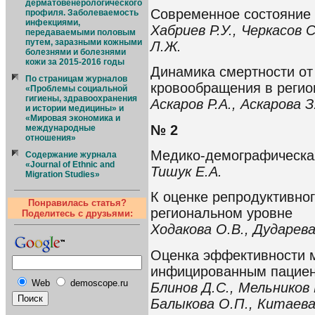
дерматовенерологического
Современное состояние
профиля. Заболеваемость
инфекциями,
Хабриев Р.У., Черкасов 
передаваемыми половым
путем, заразными кожными
Л.Ж.
болезнями и болезнями
кожи за 2015-2016 годы
Динамика смертности от
По страницам журналов
кровообращения в регио
«Проблемы социальной
гигиены, здравоохранения
Аскаров Р.А., Аскарова З
и истории медицины» и
«Мировая экономика и
№ 2
международные
отношения»
Медико-демографическая
Содержание журнала
«Journal of Ethnic and
Тишук Е.А.
Migration Studies»
К оценке репродуктивно
Понравилась статья?
региональном уровне
Поделитесь с друзьями:
Ходакова О.В., Дударева
Оценка эффективности 
инфицированным пацие
Web
demoscope.ru
Блинов Д.С., Мельников 
Балыкова О.П., Китаева