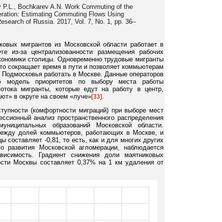
ov P.L., Bochkarev A.N. Work Commuting of the
ration: Estimating Commuting Flows Using
esearch of Russia. 2017, Vol. 7, No. 1, pp. 36–
ковых мигрантов из Московской области работает в
ге из-за централизованности размещения рабочих
экономики столицы. Одновременно трудовые мигранты
то сокращает время в пути и позволяет коммьютерам
 Подмосковья работать в Москве. Данные операторов
ю модель приоритетов по выбору места работы
отока мигранты, которые едут на работу в центр,
ют» в округе на своем «луче»
.
[33]
тупности (комфортности миграций) при выборе мест
ессионный анализ пространственного распределения
униципальных образований Московской области.
ежду долей коммьютеров, работающих в Москве, и
 составляет -0,81, то есть, как и для многих других
го развития Московской агломерации, наблюдается
ависимость. Градиент снижения доли маятниковых
ости Москвы составляет 0,37% на 1 км удаления от