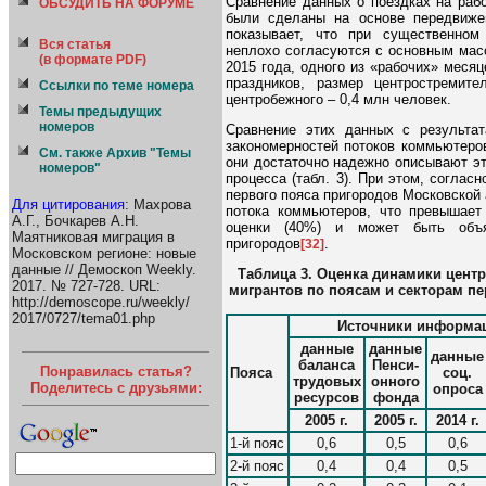
Сравнение данных о поездках на раб
ОБСУДИТЬ НА ФОРУМЕ
были сделаны на основе передвижен
показывает, что при существенном
Вся статья
неплохо согласуются с основным масс
(в формате PDF)
2015 года, одного из «рабочих» месяц
праздников, размер центростремит
Ссылки по теме номера
центробежного – 0,4 млн человек.
Темы предыдущих
номеров
Сравнение этих данных с результат
закономерностей потоков коммьютеров
См. также Архив "Темы
они достаточно надежно описывают эт
номеров"
процесса (табл. 3). При этом, согла
первого пояса пригородов Московской
Для цитирования
: Махрова
потока коммьютеров, что превышает
А.Г., Бочкарев А.Н.
оценки (40%) и может быть объя
Маятниковая миграция в
пригородов
.
[32]
Московском регионе: новые
данные // Демоскоп Weekly.
Таблица 3. Оценка динамики цент
2017. № 727-728. URL:
мигрантов по поясам и секторам п
http://demoscope.ru/weekly/
2017/0727/tema01.php
Источники информа
данные
данные
данные
баланса
Пенси-
Понравилась статья?
Пояса
соц.
трудовых
онного
Поделитесь с друзьями:
опроса
ресурсов
фонда
2005 г.
2005 г.
2014 г.
1-й пояс
0,6
0,5
0,6
2-й пояс
0,4
0,4
0,5