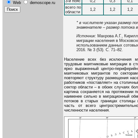
3-й пояс
0,2
0,3
0,1
Web
demoscope.ru
всего по
1,2
1,2
1,2
области
* в числителе указан размер по
знаменателе – размер потока в
Источник
: Махрова А.Г., Кирил
миграции населения в Московско
использованием данных сотовых
2016. № 3 (53). С. 71–82.
Население всех без исключения му
трудовые маятниковые миграции в ст
ярко выраженный центро-периферийн
маятниковых мигрантов по сектора
повторяют структуру размещения нас
работников «поставляет» на столичны
сектор области – в обоих случаях бол
картина сохраняется на протяжении 
наименее сильно в миграционный обм
потоков в старых границах столицы
часть от всего центростремительн
численности населения.