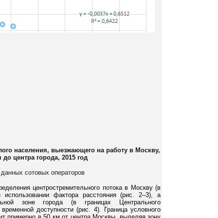
лого населения, выезжающего на работу в Москву,
я до центра города
, 2015 год
е данных сотовых операторов
ределения центростремительного потока в Москву (в
 использовании фактора расстояния (рис. 2–3), а
льной зоне города (в границах Центрального
 временнoй доступности (рис. 4). Граница условного
т примерно в 50 км от центра Москвы, выделяя зону