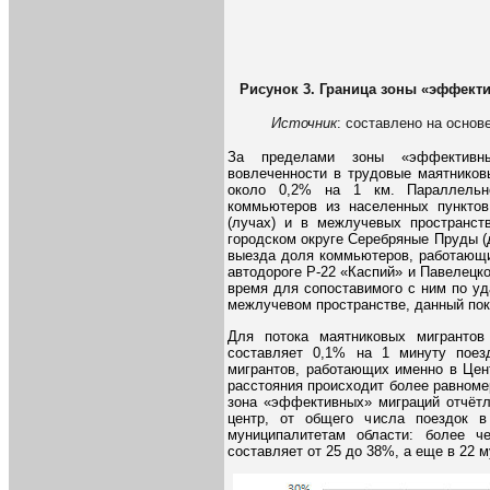
Рисунок 3. Граница зоны «эффект
Источник
: составлено на основ
За пределами зоны «эффективны
вовлеченности в трудовые маятников
около 0,2% на 1 км. Параллельн
коммьютеров из населенных пунктов
(лучах) и в межлучевых пространст
городском округе Серебряные Пруды (д
выезда доля коммьютеров, работающи
автодороге Р-22 «Каспий» и Павелецк
время для сопоставимого с ним по уд
межлучевом пространстве, данный пок
Для потока маятниковых мигрантов
составляет 0,1% на 1 минуту поез
мигрантов, работающих именно в Цен
расстояния происходит более равномер
зона «эффективных» миграций отчётл
центр, от общего числа поездок в
муниципалитетам области: более ч
составляет от 25 до 38%, а еще в 22 