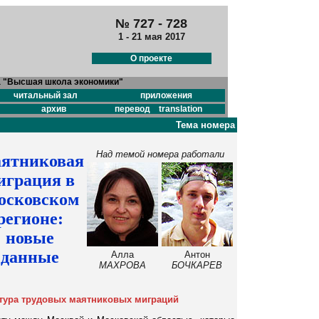
№ 727 - 728
1 - 21 мая 2017
О проекте
а "Высшая школа экономики"
читальный зал
приложения
архив
перевод translation
Тема номера
Над темой номера работали
ятниковая
играция в
осковском
регионе:
новые
данные
Алла
Антон
МАХРОВА
БОЧКАРЕВ
ктура трудовых маятниковых миграций