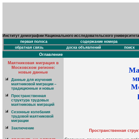
Институт демографии Национального исследовательского университет
первая полоса
содержание номера
обратная связь
доска объявлений
поиск
Оглавление
Маятниковая миграция в
Московском регионе:
Ма
новые данные
м
Данные для изучения
маятниковой миграции –
М
традиционные и новые
Пространственная
структура трудовых
маятниковых миграций
Сезонные колебания
трудовой маятниковой
миграции
Заключение
Пространственная стру