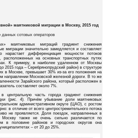
ивной» маятниковой миграции в
Москву, 2015 год
е данных сотовых операторов
х» маятниковых миграций градиент снижения
ые миграции значительно замедляется и составляет
о нарастает дифференциация мощности потоков
, расположенных на основных транспортных путях
вах. К примеру, в наиболее удаленном от Москвы
о 2015 года – Серебрянопрудский район) в структуре
х в Москве, превышает 30% из-за его положения на
ом направлении Московской железной дороги. В то же
аленности Зарайского района, который расположен в
азатель составляет около 7%.
 в центральную часть города градиент снижения
дки (рис. 4). Причём убывание доли маятниковых
тральном административном округе (ЦАО), с ростом
но: в отличие от всего центростремительного потока
иво не проявляется. Доля поездок, направленных в
 Москву также не очень сильно различается по
ем в половине районов и городских округов она
муниципалитетах – от 20 до 25%.