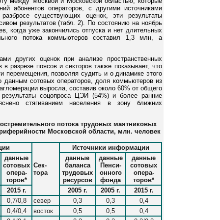
оту между Москвой и Московской областью, которые
ий абонентов операторов, с другими источниками
 разбросе существующих оценок, эти результаты
ивом результатов (табл. 2). По состоянию на ноябрь
ев, когда уже закончились отпуска и нет длительных
ельного потока коммьютеров составил 1,3 млн, а
ами других оценок при анализе пространственных
 в разрезе поясов и секторов также показывает, что
и перемещения, позволяя судить и о динамике этого
сно данным сотовых операторов, доля коммьютеров из
 агломерации выросла, составив около 60% от общего
 результаты соцопроса ЦЭИ (54%) и более ранние
снено стягиванием населения в зону ближних
ростремительного потока трудовых маятниковых
ериферийности Московской области, млн. человек
ции
Источники информации
данные
данные
данные
данные
сотовых
Сек-
баланса
Пенси-
сотовых
опера-
тора
трудовых
онного
опера-
торов*
ресурсов
фонда
торов*
2015 г.
2005 г.
2005 г.
2015 г.
0,7/0,8
север
0,3
0,3
0,4
0,4/0,4
восток
0,5
0,5
0,4