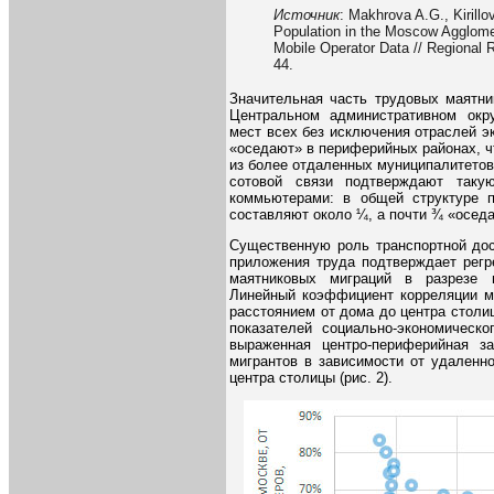
Источник
: Makhrova A.G., Kirill
Population in the Moscow Agglome
Mobile Operator Data // Regional R
44.
Значительная часть трудовых маятни
Центральном административном окру
мест всех без исключения отраслей 
«оседают» в периферийных районах, ч
из более отдаленных муниципалитетов
сотовой связи подтверждают таку
коммьютерами: в общей структуре п
составляют около ¼, а почти ¾ «оседа
Существенную роль транспортной дос
приложения труда подтверждает регр
маятниковых миграций в разрезе м
Линейный коэффициент корреляции м
расстоянием от дома до центра столицы
показателей социально-экономическо
выраженная центро-периферийная з
мигрантов в зависимости от удаленн
центра столицы (рис. 2).