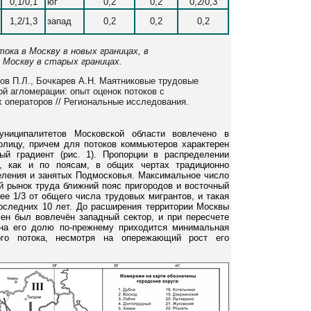
0,1/0,1
юг
0,2
0,2
0,2/0,3
1,2/1,3
запад
0,2
0,2
0,2
тока в Москву в новых границах, в
 Москву в старых границах.
лов П.Л., Бочкарев А.Н. Маятниковые трудовые
й агломерации: опыт оценок потоков с
 операторов // Региональные исследования.
ниципалитетов Московской области вовлечено в
олицу, причем для потоков коммьютеров характерен
ый градиент (рис. 1). Пропорции в распределении
м, как и по поясам, в общих чертах традиционно
еления и занятых Подмосковья. Максимальное число
й рынок труда ближний пояс пригородов и восточный
ее 1/3 от общего числа трудовых мигрантов, и такая
последних 10 лет. До расширения территории Москвы
ен был вовлечён западный сектор, и при пересчете
 на его долю по-прежнему приходится минимальная
ого потока, несмотря на опережающий рост его