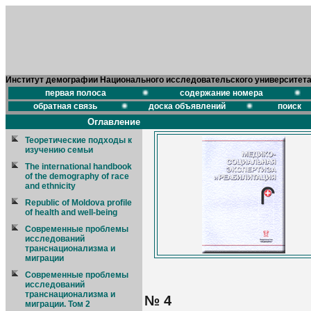
Институт демографии Национального исследовательского университет
первая полоса
содержание номера
обратная связь
доска объявлений
поиск
Оглавление
Теоретические подходы к
изучению семьи
The international handbook
of the demography of race
and ethnicity
Republic of Moldova profile
of health and well-being
Современные проблемы
исследований
транснационализма и
миграции
Современные проблемы
исследований
транснационализма и
№ 4
миграции. Том 2