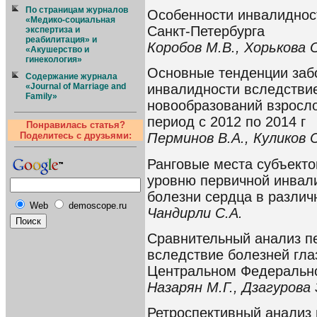
По страницам журналов
Особенности инвалидност
«Медико-социальная
Санкт-Петербурга
экспертиза и
реабилитация» и
Коробов М.В., Хорькова 
«Акушерство и
гинекология»
Основные тенденции заб
Содержание журнала
«Journal of Marriage and
инвалидности вследстви
Family»
новообразований взросло
период с 2012 по 2014 г
Понравилась статья?
Поделитесь с друзьями:
Перминов В.А., Куликов С
Ранговые места субъекто
уровню первичной инвал
болезни сердца в различ
Web
demoscope.ru
Чандирли С.А.
Сравнительный анализ п
вследствие болезней гла
Центральном Федеральном
Назарян М.Г., Дзагурова 
Ретроспективный анализ