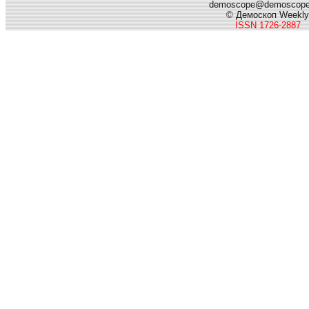
demoscope@demoscop
© Демоскоп Weekly
ISSN 1726-2887