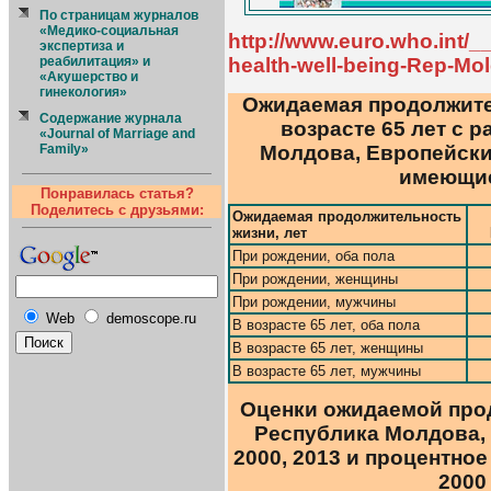
По страницам журналов
«Медико-социальная
http://www.euro.who.int/__
экспертиза и
реабилитация» и
health-well-being-Rep-Mo
«Акушерство и
гинекология»
Ожидаемая продолжите
Содержание журнала
возрасте 65 лет с 
«Journal of Marriage and
Молдова, Европейски
Family»
имеющиес
Понравилась статья?
Поделитесь с друзьями:
Ожидаемая продолжительность
жизни, лет
При рождении, оба пола
При рождении, женщины
При рождении, мужчины
Web
demoscope.ru
В возрасте 65 лет, оба пола
В возрасте 65 лет, женщины
В возрасте 65 лет, мужчины
Оценки ожидаемой про
Республика Молдова, 
2000, 2013 и процентное
2000 