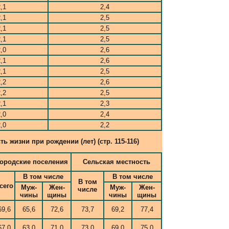
,1
2,4
,1
2,5
,1
2,5
,1
2,5
,0
2,6
,1
2,6
,1
2,5
,2
2,6
,2
2,5
,1
2,3
,0
2,4
,0
2,2
 жизни при рождении (лет) (стр. 115-116)
Городские поселения
Сельская местность
В том числе
В том числе
В том
сего
Муж-
Жен-
Муж-
Жен-
числе
чины
щины
чины
щины
69,6
65,6
72,6
73,7
69,2
77,4
67,0
63,0
71,0
73,0
69,0
75,0