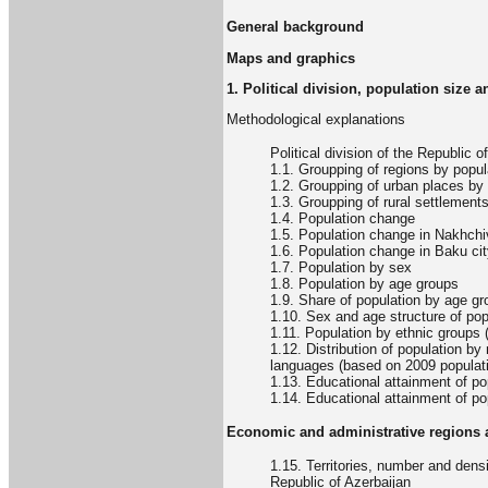
General background
Maps and graphics
1. Political division, population size a
Methodological explanations
Political division of the Republic o
1.1. Groupping of regions by popul
1.2. Groupping of urban places by 
1.3. Groupping of rural settlement
1.4. Population change
1.5. Population change in Nakhch
1.6. Population change in Baku ci
1.7. Population by sex
1.8. Population by age groups
1.9. Share of population by age g
1.10. Sex and age structure of pop
1.11. Population by ethnic groups
1.12. Distribution of population b
languages (based on 2009 populat
1.13. Educational attainment of po
1.14. Educational attainment of po
Economic and administrative regions
1.15. Territories, number and dens
Republic of Azerbaijan