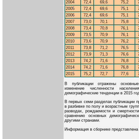
2004
72,4
69,6
75,2
2005
72,4
69,6
75,1
2006
72,4
69,6
75,1
2007
73,0
70,1
75,8
2008
73,4
70,8
76,1
2009
73,5
70,9
76,1
2010
73,6
70,9
76,2
2011
73,8
71,2
76,5
2012
73,9
71,3
76,6
2013
74,2
71,6
76,8
2014
74,2
71,6
76,8
2015
75,2
72,7
77,6
В публикации отражены основные 
изменение численности населен
демографические тенденции в 2015 го
В первых семи разделах публикации 
в разбивке по полу и возрастным груп
разводах, рождаемости и смертности
сравнению основных демографическ
другими странами.
Информация в сборнике представлена 