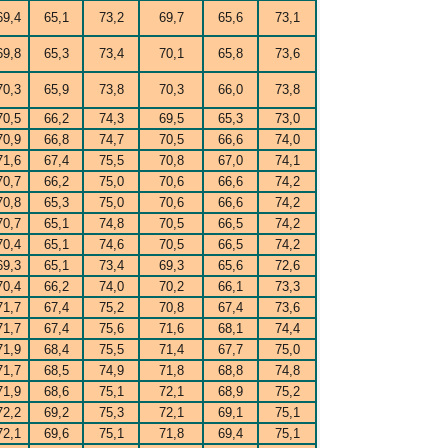
69,4
65,1
73,2
69,7
65,6
73,1
69,8
65,3
73,4
70,1
65,8
73,6
70,3
65,9
73,8
70,3
66,0
73,8
70,5
66,2
74,3
69,5
65,3
73,0
70,9
66,8
74,7
70,5
66,6
74,0
71,6
67,4
75,5
70,8
67,0
74,1
70,7
66,2
75,0
70,6
66,6
74,2
70,8
65,3
75,0
70,6
66,6
74,2
70,7
65,1
74,8
70,5
66,5
74,2
70,4
65,1
74,6
70,5
66,5
74,2
69,3
65,1
73,4
69,3
65,6
72,6
70,4
66,2
74,0
70,2
66,1
73,3
71,7
67,4
75,2
70,8
67,4
73,6
71,7
67,4
75,6
71,6
68,1
74,4
71,9
68,4
75,5
71,4
67,7
75,0
71,7
68,5
74,9
71,8
68,8
74,8
71,9
68,6
75,1
72,1
68,9
75,2
72,2
69,2
75,3
72,1
69,1
75,1
72,1
69,6
75,1
71,8
69,4
75,1