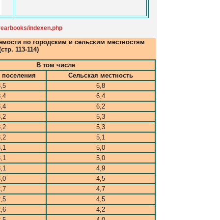
_yearbooks/indexen.php
мости по городским и сельским местностям
(стр. 113-114)
В том числе
 поселения
Сельская местность
,5
6,8
,4
6,4
,4
6,2
,2
5,3
,2
5,3
,2
5,1
,1
5,0
,1
5,0
,1
4,9
,0
4,5
,7
4,7
,5
4,5
,6
4,2
,5
4,0