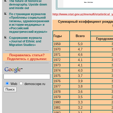
The future of historical
demography. Upside down
and inside out
По страницам журналов
http://www.stat.gov.az/menu/6/statistical
«Проблемы социальной
гигиены, здравоохранения
Суммарный коэффициент рождае
и истории медицины» и
«Российский
педиатрический журнал»
Годы
Всего
Содержание журнала
Городские
«Journal of Ethnic and
1959
5,0
3
Migration Studies»
1970
4,7
3
1971
4,6
3
Понравилась статья?
Поделитесь с друзьями:
1972
4,1
3
1973
4,1
3
1974
4,0
3
1975
3,7
3
1976
3,9
3
Web
demoscope.ru
1977
3,8
3
1978
3,6
3
1979
3,5
2
1980
3,3
2
1981
3,2
2
1982
3,1
2