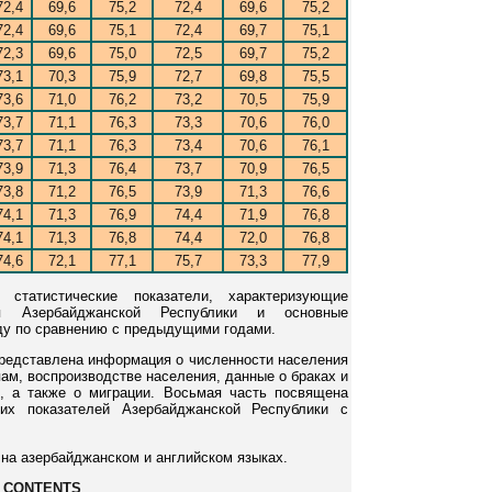
72,4
69,6
75,2
72,4
69,6
75,2
72,4
69,6
75,1
72,4
69,7
75,1
72,3
69,6
75,0
72,5
69,7
75,2
73,1
70,3
75,9
72,7
69,8
75,5
73,6
71,0
76,2
73,2
70,5
75,9
73,7
71,1
76,3
73,3
70,6
76,0
73,7
71,1
76,3
73,4
70,6
76,1
73,9
71,3
76,4
73,7
70,9
76,5
73,8
71,2
76,5
73,9
71,3
76,6
74,1
71,3
76,9
74,4
71,9
76,8
74,1
71,3
76,8
74,4
72,0
76,8
74,6
72,1
77,1
75,7
73,3
77,9
статистические показатели, характеризующие
ия Азербайджанской Республики и основные
ду по сравнению с предыдущими годами.
представлена информация о численности населения
пам, воспроизводстве населения, данные о браках и
, а также о миграции. Восьмая часть посвящена
их показателей Азербайджанской Республики с
на азербайджанском и английском языках.
CONTENTS