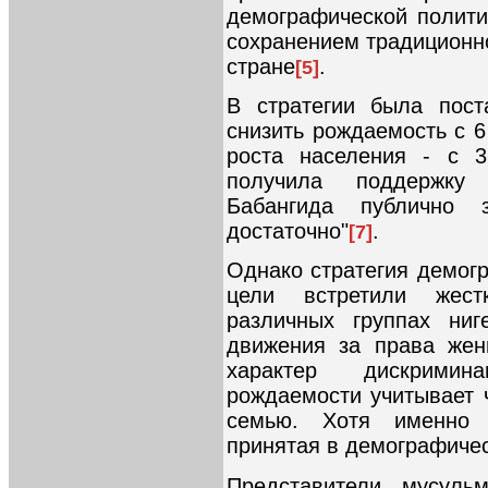
демографической полити
сохранением традиционн
стране
.
[5]
В стратегии была пост
снизить рождаемость с 6
роста населения - с 
получила поддержку 
Бабангида публично 
достаточно"
.
[7]
Однако стратегия демогр
цели встретили жес
различных группах ниг
движения за права жен
характер дискримин
рождаемости учитывает 
семью. Хотя именно т
принятая в демографичес
Представители мусуль