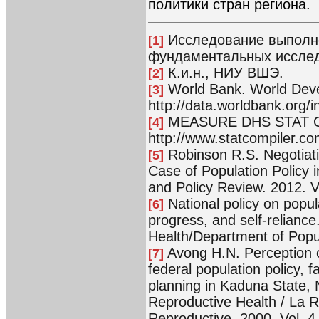
политики стран региона.
Исследование выполн
[1]
фундаментальных исслед
К.и.н., НИУ ВШЭ.
[2]
World Bank. World Deve
[3]
http://data.worldbank.org/i
MEASURE DHS STAT Comp
[4]
http://www.statcompiler.co
Robinson R.S. Negotiati
[5]
Case of Population Policy i
and Policy Review. 2012. V
National policy on popul
[6]
progress, and self-reliance
Health/Department of Popula
Avong H.N. Perception o
[7]
federal population policy, 
planning in Kaduna State, N
Reproductive Health / La R
Reproductive. 2000. Vol. 4,