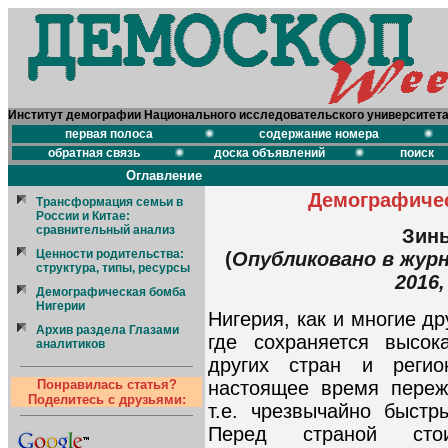
Институт демографии Национального исследовательского университет
первая полоса
содержание номера
обратная связь
доска объявлений
поиск
Оглавление
Демографичес
Трансформация семьи в
России и Китае:
сравнительный анализ
Зинь
Ценности родительства:
(
Опубликовано в журн
структура, типы, ресурсы
2016,
Демографическая бомба
Нигерии
Нигерия, как и многие д
Архив раздела Глазами
где сохраняется высок
аналитиков
других стран и регио
настоящее время переж
Понравилась статья?
Поделитесь с друзьями:
т.е. чрезвычайно быстр
Перед страной стои