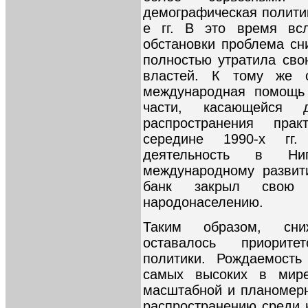
демографическая политик
е гг. В это время всл
обстановки проблема сн
полностью утратила сво
властей. К тому же о
международная помощь 
части, касающейся 
распространения пра
середине 1990-х гг
деятельность в Н
международному развит
банк закрыл свою 
народонаселению.
Таким образом, сни
оставалось приорите
политики. Рождаемость
самых высоких в мире
масштабной и планомерн
распространению среди 