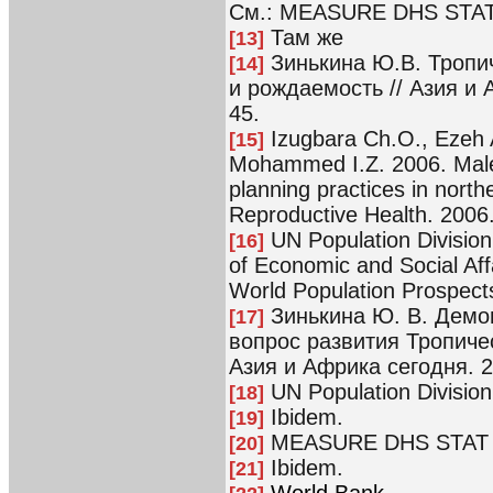
См.: MEASURE DHS STAT 
Там же
[13]
Зинькина Ю.В. Тропи
[14]
и рождаемость // Азия и А
45.
Izugbara Ch.O., Ezeh A
[15]
Mohammed I.Z. 2006. Male 
planning practices in northe
Reproductive Health. 2006. 
UN Population Division
[16]
of Economic and Social Aff
World Population Prospects
Зинькина Ю. В. Демо
[17]
вопрос развития Тропиче
Азия и Африка сегодня. 2
UN Population Division
[18]
Ibidem.
[19]
MEASURE DHS STAT Co
[20]
Ibidem.
[21]