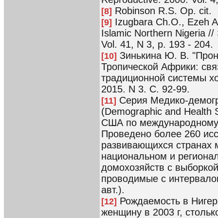
Robinson R.S. Op. cit.
[8]
Izugbara Ch.O., Ezeh A.
[9]
Islamic Northern Nigeria //
Vol. 41, N 3, p. 193 - 204.
Зинькина Ю. В. "Прон
[10]
Тропической Африки: свя
традиционной системы хоз
2015. N 3. С. 92-99.
Серия Медико-демогр
[11]
(Demographic and Health 
США по международному 
Проведено более 260 исс
развивающихся странах 
национальном и региона
домохозяйств с выборкой
проводимые с интервалом
авт.).
Рождаемость в Нигери
[12]
женщину в 2003 г, столько 