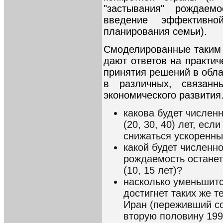
"застывания" рождае
введение эффективно
планирования семьи).
Смоделированные таким 
дают ответов на практи
принятия решений в обла
в различных, связан
экономического развития
какова будет числен
(20, 30, 40) лет, ес
снижаться ускоренн
какой будет численно
рождаемость остане
(10, 15 лет)?
насколько уменьшитс
достигнет таких же 
Иран (переживший со
вторую половину 199