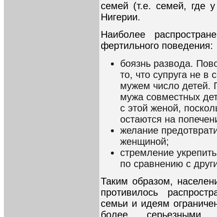
семей (т.е. семей, где 
Нигерии.
Наиболее распростран
фертильного поведения:
боязнь развода. Пов
то, что супруга не в
мужем число детей. 
мужа совместных дет
с этой женой, поскол
остаются на попечен
желание предотврати
женщиной;
стремление укрепить
по сравнению с друг
Таким образом, населен
противилось распростр
семьи и идеям ограниче
более серьезными п