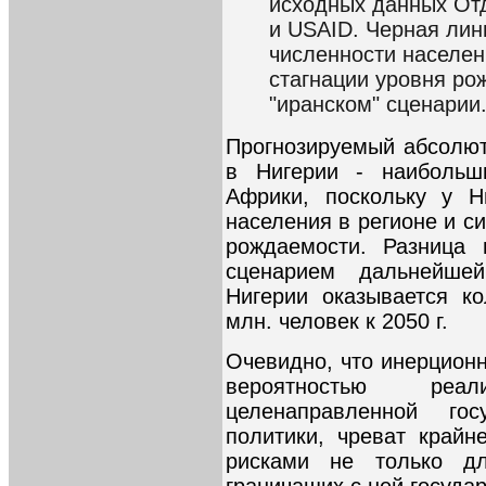
исходных данных От
и USAID. Черная лин
численности населе
стагнации уровня ро
"иранском" сценарии
Прогнозируемый абсолют
в Нигерии - наибольш
Африки, поскольку у Н
населения в регионе и с
рождаемости. Разница 
сценарием дальнейше
Нигерии оказывается ко
млн. человек к 2050 г.
Очевидно, что инерцион
вероятностью реа
целенаправленной гос
политики, чреват край
рисками не только д
граничащих с ней государ