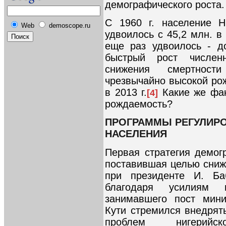
демографического роста.
С 1960 г. население Н
Web
demoscope.ru
удвоилось с 45,2 млн. в 
еще раз удвоилось - до
быстрый рост числен
снижения смертнос
чрезвычайно высокой ро
в 2013 г.
Какие же фак
[4]
рождаемость?
ПРОГРАММЫ РЕГУЛИРО
НАСЕЛЕНИЯ
Первая стратегия демог
поставившая целью сниж
при президенте И. Ба
благодаря усилиям 
занимавшего пост мини
Кути стремился внедря
проблем нигерийс