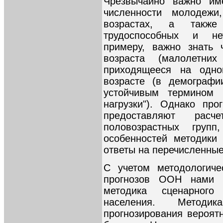
Чрезвычайно важно име
численности молодежи
возрастах, а также
трудоспособных и не
примеру, важно знать 
возраста (малолетн
приходящееся на одно
возрасте (в демографи
устойчивым термином 
нагрузки"). Однако пр
предоставляют расч
половозрастных гру
особенностей методики
ответы на перечисленные
С учетом методологиче
прогнозов ООН нами б
методика сценарного 
населения. Метод
прогнозирования вероят