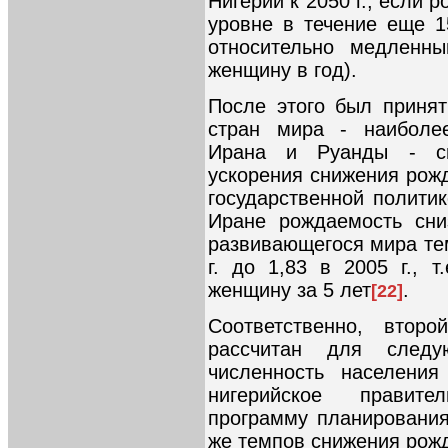
Нигерии к 2050 г., если 
уровне в течение еще 1
относительно медленн
женщину в год).
После этого был принят
стран мира - наиболе
Ирана и Руанды - см
ускорения снижения рож
государственной политик
Иране рождаемость сни
развивающегося мира тем
г. до 1,83 в 2005 г., 
женщину за 5 лет
.
[22]
Соответственно, втор
рассчитан для следу
численность населения
нигерийское правит
программу планирования
же темпов снижения рожд