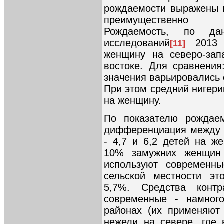
рождаемости выражены н
преимущественно м
Рождаемость, по дан
исследований
2013 г
[11]
женщину на северо-зап
востоке. Для сравнени
значения варьировались о
При этом средний нигери
на женщину.
По показателю рождаем
дифференциация между 
- 4,7 и 6,2 детей на же
10% замужних женщин
используют современны
сельской местности эт
5,7%. Средства конт
современные - намног
районах (их применяют
нежели на севере, где 