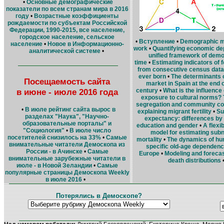
•
Основные демографические
показатели по всем странам мира в 2016
году
•
Возрастные коэффициенты
рождаемости по субъектам Российской
Федерации, 1990-2015, все население,
городское население, сельское
•
Вступление
•
Demographic m
население
•
Новое в Информационно-
work
•
Quantifying economic d
аналитической системе
•
unified framework of dem
time
•
Estimating indicators of fe
from consecutive census data 
ever born
•
The determinants 
Посещаемость сайта
market in Spain at the end o
в июне - июле 2016 года
century
•
What is the influence
exposure to cultural norms? 
segregation and community co
•
В июле рейтинг сайта вырос в
explaining migrant fertility
•
Su
разделах "Наука", "Научно-
expectancy: differences by
образовательные порталы" и
education and gender
•
A flexi
"Социология"
•
В июле число
model for estimating subn
посетителей снизилось на 33%
•
Cамые
mortality
•
The dynamics of hu
внимательные читатели Демоскопа из
specific old-age dependency
России - в Ачинске
•
Самые
Europe
•
Modeling and forecas
внимательные зарубежные читатели в
death distributions
июле - в Новой Зеландии
•
Самые
популярные страницы Демоскопа Weekly
в июле 2016
•
Потерялись в Демоскопе?