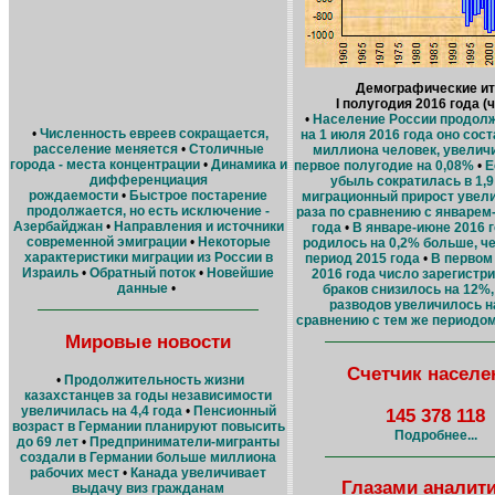
Демографические ит
I полугодия 2016 года (ч
•
Население России продолж
•
Численность евреев сокращается,
на 1 июля 2016 года оно сост
расселение меняется
•
Столичные
миллиона человек, увелич
города - места концентрации
•
Динамика и
первое полугодие на 0,08%
•
Е
дифференциация
убыль сократилась в 1,9 
рождаемости
•
Быстрое постарение
миграционный прирост увели
продолжается, но есть исключение -
раза по сравнению с январем
Азербайджан
•
Направления и источники
года
•
В январе-июне 2016 
современной эмиграции
•
Некоторые
родилось на 0,2% больше, че
характеристики миграции из России в
период 2015 года
•
В первом
Израиль
•
Обратный поток
•
Новейшие
2016 года число зарегистр
данные
•
браков снизилось на 12%,
разводов увеличилось н
сравнению с тем же периодом
Мировые новости
Счетчик населе
•
Продолжительность жизни
казахстанцев за годы независимости
увеличилась на 4,4 года
•
Пенсионный
145 378 118
возраст в Германии планируют повысить
Подробнее...
до 69 лет
•
Предприниматели-мигранты
создали в Германии больше миллиона
рабочих мест
•
Канада увеличивает
Глазами аналит
выдачу виз гражданам