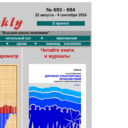
№ 693 - 694
22 августа - 4 сентября 2016
О проекте
а "Высшая школа экономики"
читальный зал
приложения
архив
перевод translation
Читайте книги
арометр
и журналы