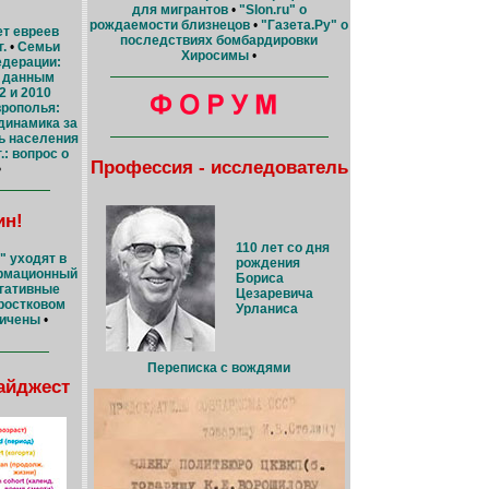
для мигрантов
•
"Slon.ru" о
рождаемости близнецов
•
"Газета.Ру" о
т евреев
последствиях бомбардировки
.
•
Семьи
Хиросимы
•
едерации:
о данным
2 и 2010
врополья:
динамика за
ь населения
.: вопрос о
Профессия - исследователь
•
ин!
110 лет со дня
 уходят в
рождения
рмационный
Бориса
гативные
Цезаревича
ростковом
Урланиса
личены
•
Переписка с вождями
айджест