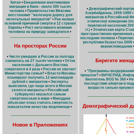
Китая
•
Ежедневная маятниковая
миграция в Киев - около 300 тысяч
•
Демографический портре
человек
•
Правительство Мексики
Азербайджана, 1959-1989 гг
восстановит "железную дорогу для
мигрантов в Российской Ф
нелегальных мигрантов"
•
Рак назван
этническое измерение (п
основной причиной смерти в 12 странах
переписей населения 200
Европы
•
Рост негативного влияния
гг.)
•
Этническая карта Ста
человека на природу замедлился
•
пространственно-временная 
последние полвека
•
Перепис
республики Казахстан 2009 г
На просторах России
вероисповедании
•
Число умерших в России за полгода
Берегите женщ
снизилось на 27 тысяч человек
•
Отток
населения с Дальнего Востока
сократился в 4 раза
•
России не хватает
•
"Программы воздержания"
Министерства семьи?
•
Власти Москвы
прошлое?
•
ВИЧ/СПИД. Инфо
планируют получить 12 миллиардов
бюллетень ВОЗ № 360
•
Не
рублей с мигрантов
•
Эксперты
последствия абортов в под
выяснили, где чаще всего в Москве
возрасте сильно преуве
селятся мигранты
•
Российский
туберкулез оказался самым
смертоносным в мире
•
Минздрав
объяснил отказ считать смертность
Демографический д
показателем качества медпомощи
•
Новое в Приложениях