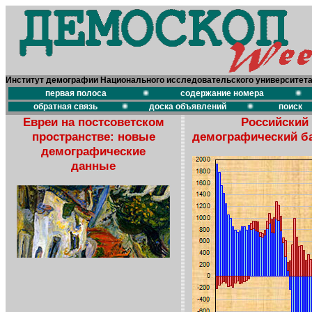
Институт демографии Национального исследовательского университет
первая полоса
содержание номера
обратная связь
доска объявлений
поиск
Евреи на постсоветском
Российский
пространстве: новые
демографический б
демографические
данные