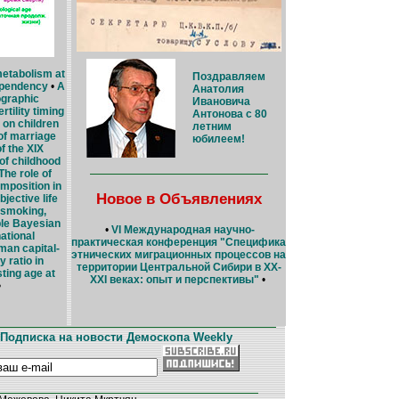
etabolism at
Поздравляем
ependency
•
A
Анатолия
ographic
Ивановича
rtility timing
Антонова с 80
on children
летним
of marriage
юбилеем!
f the XIX
 of childhood
The role of
mposition in
Новое в Объявлениях
bjective life
 smoking,
ble Bayesian
•
VI Международная научно-
ational
практическая конференция "Специфика
man capital-
этнических миграционных процессов на
 ratio in
территории Центральной Сибири в XX-
ting age at
XXI веках: опыт и перспективы"
•
•
Подписка на новости Демоскопа Weekly