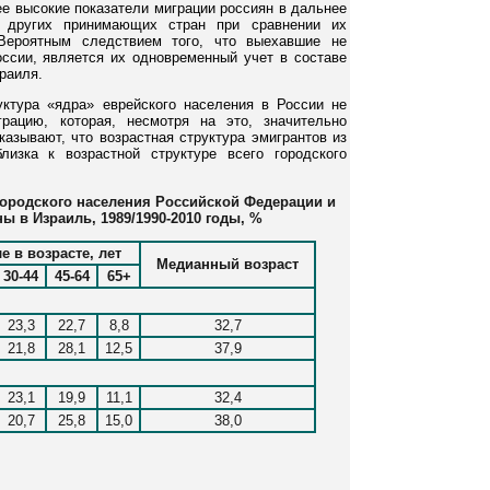
ее высокие показатели миграции россиян в дальнее
 других принимающих стран при сравнении их
Вероятным следствием того, что выехавшие не
ссии, является их одновременный учет в составе
раиля.
ктура «ядра» еврейского населения в России не
рацию, которая, несмотря на это, значительно
казывают, что возрастная структура эмигрантов из
изка к возрастной структуре всего городского
городского населения Российской Федерации и
ны в Израиль, 1989/1990-2010 годы, %
е в возрасте, лет
Медианный возраст
30-44
45-64
65+
23,3
22,7
8,8
32,7
21,8
28,1
12,5
37,9
23,1
19,9
11,1
32,4
20,7
25,8
15,0
38,0