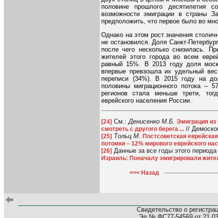
половине прошлого десятилетия с
возможности эмиграции в страны З
предположить, что первое было во мн
Однако на этом рост значения столич
не остановился. Доля Санкт-Петербург
после чего несколько снизилась. П
жителей этого города во всем евре
равный 15%. В 2013 году доля моск
впервые превзошла их удельный вес
переписи (34%). В 2015 году на д
половины миграционного потока – 5
регионов стала меньше трети, тог
еврейского населения России.
См.:
Денисенко М.Б.
[24]
Эмиграция из
// Демоско
смотреть с другого берега ...
Тольц М
.
[25]
Постсоветская еврейская
потомки – 12% мирового еврейского на
Данные за все годы этого периода
[26]
Израиль: Поначалу эмигрировали жите
<<< Назад
Свидетельство о регистра
Эл № ФС77-54569 от 21.03.