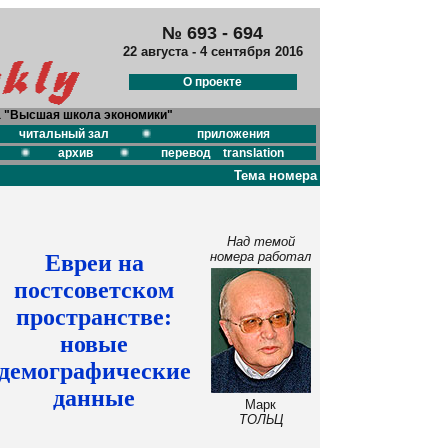
№ 693 - 694
22 августа - 4 сентября 2016
О проекте
а "Высшая школа экономики"
читальный зал
приложения
архив
перевод translation
Тема номера
Над темой
номера работал
Евреи на
постсоветском
пространстве:
новые
демографические
данные
Марк
ТОЛЬЦ