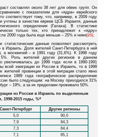
раст составлял около 38 лет для обеих групп. Он
сравнению с показателем для «ядра» еврейского
Это соответствует тому, что, например, в 2009 году
и учтены в качестве евреев ЦСБ Израиля, данные
лигиозного определения (Галаха). В статистике
тически только тех, кто принадлежит к «ядру»
осле 2000 года была еще меньше – 25% и ниже
.
[25]
е статистические данные позволяют рассмотреть
 в Израиль. Доля жителей Санкт-Петербурга в ней
, а москвичей – в 1991 году (31,6%). К 1998 году
5%. Роль жителей других регионов в данном
о увеличивалась до 1999 года: если в 1990-1991
ы всей эмиграции из России в Израиль, то в 1998
ие жителей провинции в этой миграции стало явно
еписи 1989 года географическое распределение
оссии было следующим: на Москву приходился 31%
рбург – 19%, а за их пределами проживало 50%.
грации из России в Израиль по выделенным
a
, 1998-2015 годы, %
Санкт-Петербург
Другие регионы
5,0
90,0
7,9
84,3
7,3
84,4
7,1
85,1