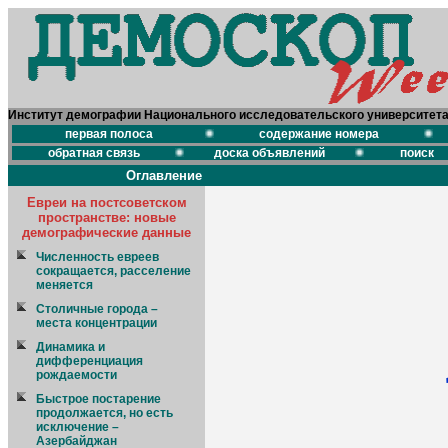
Институт демографии Национального исследовательского университет
первая полоса
содержание номера
обратная связь
доска объявлений
поиск
Оглавление
Евреи на постсоветском
пространстве: новые
демографические данные
Численность евреев
сокращается, расселение
меняется
Столичные города –
места концентрации
Динамика и
дифференциация
рождаемости
Быстрое постарение
продолжается, но есть
исключение –
Азербайджан