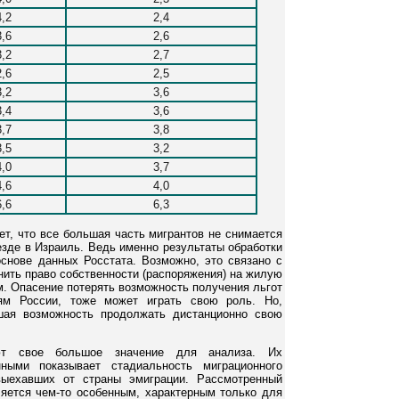
4,2
2,4
3,6
2,6
3,2
2,7
2,6
2,5
3,2
3,6
3,4
3,6
3,7
3,8
3,5
3,2
4,0
3,7
4,6
4,0
6,6
6,3
т, что все большая часть мигрантов не снимается
езде в Израиль. Ведь именно результаты обработки
снове данных Росстата. Возможно, это связано с
ить право собственности (распоряжения) на жилую
м. Опасение потерять возможность получения льгот
ям России, тоже может играть свою роль. Но,
сшая возможность продолжать дистанционно свою
ют свое большое значение для анализа. Их
ными показывает стадиальность миграционного
выехавших от страны эмиграции. Рассмотренный
ляется чем-то особенным, характерным только для