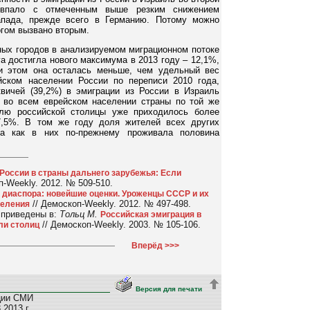
овпало с отмеченным выше резким снижением
апада, прежде всего в Германию. Потому можно
огом вызвано вторым.
ных городов в анализируемом миграционном потоке
а достигла нового максимума в 2013 году – 12,1%,
ри этом она осталась меньше, чем удельный вес
йском населении России по переписи 2010 года,
вичей (39,2%) в эмиграции из России в Израиль
 во всем еврейском населении страны по той же
олю российской столицы уже приходилось более
7,5%. В том же году доля жителей всех других
да как в них по-прежнему проживала половина
 России в страны дальнего зарубежья: Если
п-Weekly. 2012. № 509-510.
 диаспора: новейшие оценки. Уроженцы СССР и их
// Демоскоп-Weekly. 2012. № 497-498.
селения
 приведены в:
Тольц М.
Российская эмиграция в
// Демоскоп-Weekly. 2003. № 105-106.
ли столиц
Вперёд >>>
Версия для печати
ции СМИ
2013 г.