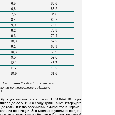
6,5
86,6
6,8
85,2
7,6
84,0
8,4
80,7
9,0
78,5
8,2
73,8
9,3
70,4
10,8
67,2
9,1
68,9
10,3
59,9
9,5
59,6
12,1
48,7
11,7
40,2
10,9
31,6
х Росстата [1998 г.] и Еврейского
лении репатриантов в Израиль
].
буржцев начала опять расти. В 2009-2010 годах
нялся до 22%. В 2009 году доля Санкт-Петербурга
щее большинство российских эмигрантов в Израиль
иехали из провинции. Значительное увеличение доли
нности в эмиграции из России в Израиль во второй