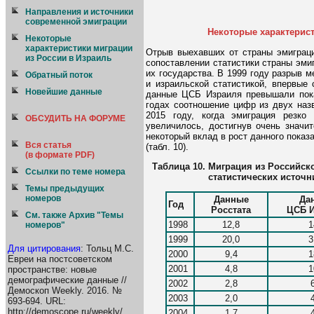
Направления и источники
современной эмиграции
Некоторые характерист
Некоторые
характеристики миграции
Отрыв выехавших от страны эмиграци
из России в Израиль
сопоставлении статистики страны эми
их государства. В 1999 году разрыв 
Обратный поток
и израильской статистикой, впервые 
Новейшие данные
данные ЦСБ Израиля превышали показ
годах соотношение цифр из двух назв
2015 году, когда эмиграция резко
ОБСУДИТЬ НА ФОРУМЕ
увеличилось, достигнув очень значит
некоторый вклад в рост данного показ
Вся статья
(табл. 10).
(в формате PDF)
Таблица 10.
Миграция из Российск
Ссылки по теме номера
статистических источни
Темы предыдущих
номеров
Данные
Да
Год
Росстата
ЦСБ 
См. также Архив "Темы
1998
12,8
1
номеров"
1999
20,0
3
Для цитирования
: Тольц М.С.
2000
9,4
1
Евреи на постсоветском
2001
4,8
1
пространстве: новые
демографические данные //
2002
2,8
Демоскоп Weekly. 2016. №
2003
2,0
693-694. URL:
http://demoscope.ru/weekly/
2004
1,7