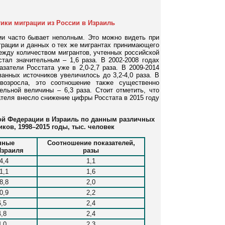
ики миграции из России в Израиль
и часто бывает неполным. Это можно видеть при
грации и данных о тех же мигрантах принимающего
между количеством мигрантов, учтенных российской
стал значительным – 1,6 раза. В 2002-2008 годах
атели Росстата уже в 2,0-2,7 раза. В 2009-2014
анных источников увеличилось до 3,2-4,0 раза. В
 возросла, это соотношение также существенно
ельной величины – 6,3 раза. Стоит отметить, что
ателя внесло снижение цифры Росстата в 2015 году
ой Федерации в Израиль по данным различных
ков, 1998–2015 годы, тыс.
человек
нные
Соотношение показателей,
Израиля
разы
4,4
1,1
1,1
1,6
8,8
2,0
0,9
2,2
6,5
2,4
4,8
2,4
4,0
2,3