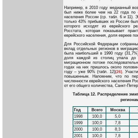
Например, в 2010 году медианный воз
был ниже более чем на 22 года по 
населения России (ср. табл. 6 и 11). 
только 43% прибывших из России был
которого исходят из еврейского ре
Росстата, которая показывает прак
еврейского населения, доля евреев п
Для Российской Федерации собранны
вклад отдельных регионов в миграцию
была наибольшей в 1990 году (31,7%)
доля каждой из столиц упала до 
миграционном потоке последовательн
годах на них пришлось около половин
году – уже 90% (табл. 12)
. Участ
[26]
повышенным. Напомним, что по пер
численности еврейского населения Р
от его общего количества, Санкт-Пете
Таблица 12. Распределение эми
регионам
Год
Всего
Москва
1998
100,0
5,0
1999
100,0
7,8
2000
100,0
8,3
2001
100,0
7,8