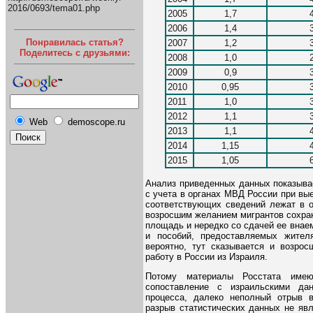
2016/0693/tema01.php
2005
1,7
2006
1,4
Понравилась статья?
2007
1,2
Поделитесь с друзьями:
2008
1,0
2009
0,9
2010
0,95
2011
1,0
2012
1,1
Web
demoscope.ru
2013
1,1
2014
1,15
2015
1,05
Анализ приведенных данных показывае
с учета в органах МВД России при вы
соответствующих сведений лежат в о
возросшим желанием мигрантов сохран
площадь и нередко со сдачей ее внае
и пособий, предоставляемых жител
вероятно, тут сказывается и возро
работу в России из Израиля.
Потому материалы Росстата име
сопоставление с израильскими дан
процесса, далеко неполный отрыв 
разрыв статистических данных не яв