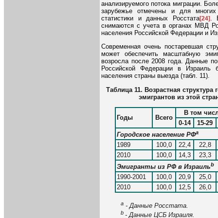
анализируемого потока миграции. Бол
зарубежье отмечены и для многих
статистики и данных Росстата
. 
[24]
снимаются с учета в органах МВД Ро
населения Российской Федерации и Из
Современная очень постаревшая стру
может обеспечить масштабную эмиг
возросла после 2008 года. Данные по
Российской Федерации в Израиль бл
населения страны выезда (табл. 11).
Таблица 11.
Возрастная структура 
эмигрантов из этой стра
В том числ
Годы
Всего
0-14
15-29
a
Городское население РФ
1989
100,0
22,4
22,8
2010
100,0
14,3
23,3
b
Эмигранты из РФ в Израиль
1990-2001
100,0
20,9
25,0
2010
100,0
12,5
26,0
a
- Данные Росстата.
b
- Данные ЦСБ Израиля.