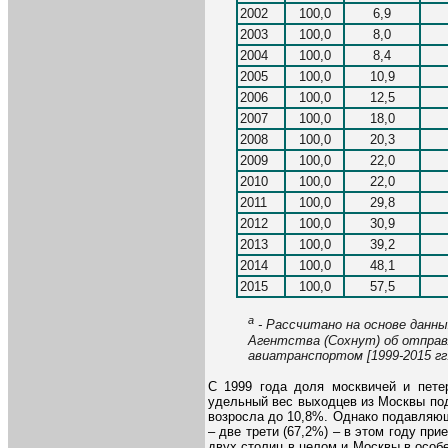
2002
100,0
6,9
2003
100,0
8,0
2004
100,0
8,4
2005
100,0
10,9
2006
100,0
12,5
2007
100,0
18,0
2008
100,0
20,3
2009
100,0
22,0
2010
100,0
22,0
2011
100,0
29,8
2012
100,0
30,9
2013
100,0
39,2
2014
100,0
48,1
2015
100,0
57,5
a
- Рассчитано на основе данны
Агентства (Сохнут) об отправ
авиатранспортом [1999-2015 гг.
С 1999 года доля москвичей и петер
удельный вес выходцев из Москвы под
возросла до 10,8%. Однако подавляю
– две трети (67,2%) – в этом году пр
двух столиц в целом и Москвы в особе