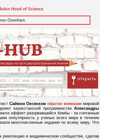
Robin Hood of Science
imon Oxenham.
алист
Саймон Оксенхэм
мировой
обратил внимание
роект казахстанской программистки
Александры
звела эффект разорвавшейся бомбы - за считанные
вшем популярность у ученых всего мира в течение
казали многочисленные издания по всему миру. Что
а революцию в академическом сообществе, сделав