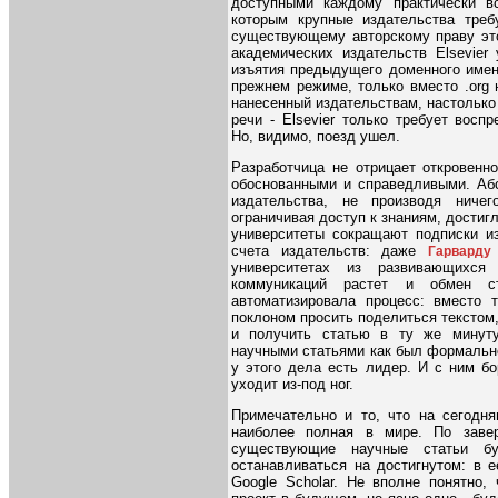
доступными каждому практически в
которым крупные издательства треб
существующему авторскому праву это
академических издательств Elsevie
изъятия предыдущего доменного имен
прежнем режиме, только вместо .org 
нанесенный издательствам, настолько 
речи - Elsevier только требует восп
Но, видимо, поезд ушел.
Разработчица не отрицает откровенно
обоснованными и справедливыми. Абс
издательства, не производя ниче
ограничивая доступ к знаниям, достиг
университеты сокращают подписки из
счета издательств: даже
Гарварду
университетах из развивающихся
коммуникаций растет и обмен с
автоматизировала процесс: вместо 
поклоном просить поделиться текстом,
и получить статью в ту же минуту
научными статьями как был формально
у этого дела есть лидер. И с ним б
уходит из-под ног.
Примечательно и то, что на сегодня
наиболее полная в мире. По завер
существующие научные статьи б
останавливаться на достигнутом: в 
Google Scholar. Не вполне понятно,