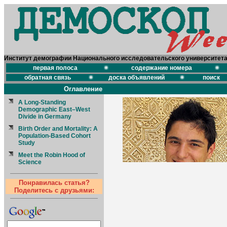
Институт демографии Национального исследовательского университет
первая полоса
содержание номера
обратная связь
доска объявлений
поиск
Оглавление
A Long-Standing
Demographic East–West
Divide in Germany
Birth Order and Mortality: A
Population-Based Cohort
Study
Meet the Robin Hood of
Science
Понравилась статья?
Поделитесь с друзьями: