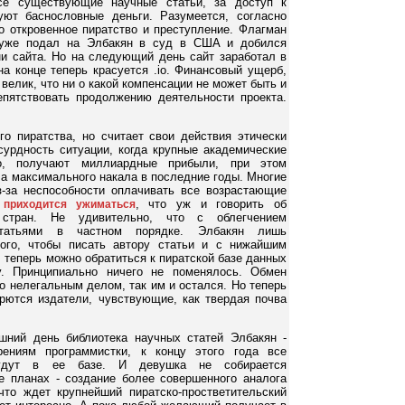
се существующие научные статьи, за доступ к
уют баснословные деньги. Разумеется, согласно
 откровенное пиратство и преступление. Флагман
r уже подал на Элбакян в суд в США и добился
и сайта. Но на следующий день сайт заработал в
на конце теперь красуется .io. Финансовый ущерб,
велик, что ни о какой компенсации не может быть и
репятствовать продолжению деятельности проекта.
го пиратства, но считает свои действия этически
урдность ситуации, когда крупные академические
го, получают миллиардные прибыли, при этом
ла максимального накала в последние годы. Многие
-за неспособности оплачивать все возрастающие
, что уж и говорить об
 приходится ужиматься
 стран. Не удивительно, что с облегчением
татьями в частном порядке. Элбакян лишь
того, чтобы писать автору статьи и с нижайшим
 теперь можно обратиться к пиратской базе данных
. Принципиально ничего не поменялось. Обмен
 нелегальным делом, так им и остался. Но теперь
орются издатели, чувствующие, как твердая почва
шний день библиотека научных статей Элбакян -
ениям программистки, к концу этого года все
удут в ее базе. И девушка не собирается
ее планах - создание более совершенного аналога
 что ждет крупнейший пиратско-простветительский