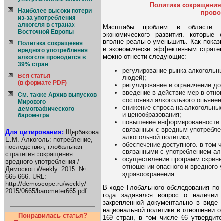
Политика сокращения
Наиболее высоки потери
прово
из-за употребления
алкоголя в странах
Масштабы проблем в области зд
Восточной Европы
экономического развития, которые
вполне реально уменьшить. Как показ
Политика сокращения
и экономически эффективным стратег
вредного употребления
можно отнести следующие:
алкоголя проводится в
39% стран
регулирование рынка алкогольн
Вся статья
людей);
(в формате PDF)
регулирование и ограничение до
введение в действие мер в отн
См. также Архив выпусков
состоянии алкогольного опьянен
Мирового
снижение спроса на алкогольны
демографического
и ценообразования;
барометра
повышение информированности 
связанных с вредным употребле
Для цитирования:
Щербакова
алкогольной политики;
Е.М. Алкоголь: потребление,
обеспечение доступного, в том 
последствия, глобальная
связанными с употреблением ал
стратегия сокращения
осуществление программ скрини
вредного употребления /
отношении опасного и вредного 
Демоскоп Weekly. 2015. №
здравоохранения.
665-666. URL:
http://demoscope.ru/weekly/
В ходе Глобального обследования по
2015/0665/barometer665.pdf
года задавался вопрос о наличии 
закрепленной документально в виде 
национальной политики в отношении 
Понравилась статья?
169 стран, в том числе 66 утвердите