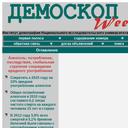
Институт демографии Национального исследовательского университет
первая полоса
содержание номера
обратная связь
доска объявлений
поиск
Оглавление
Алкоголь: потребление,
последствия, глобальная
стратегия сокращения
вредного употребления
Сократить к 2025 году на
10% вредное
употребление алкоголя
Общее потребление
алкоголя в 2010 году
составило 6,2 литра
чистого спирта на каждого
человека 15 лет и старше
В 2012 году 5,9% всех
смертей и 5,1% бремени
болезней были связаны с
употреблением алкоголя