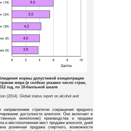
облюдения нормы допустимой концентрации
транам мира (в скобках указано число стран,
012 год, по 10-балльной шкале
ion (2014). Global status report on alcohol and
 направлением стратегии сокращения вредного
улирование доступности алкоголя. Оно включает в
рственную монополию) производства и продажи
сла и местоположения мест продажи алкоголя, дней
ена розничная продажа спиртного, возможности