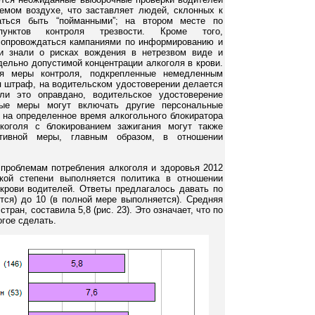
емом воздухе, что заставляет людей, склонных к
аться быть “пойманными”; на втором месте по
унктов контроля трезвости. Кроме того,
опровождаться кампаниями по информированию и
и знали о рисках вождения в нетрезвом виде и
ельно допустимой концентрации алкоголя в крови.
я меры контроля, подкрепленные немедленным
я штраф, на водительском удостоверении делается
и это оправдано, водительское удостоверение
ные меры могут включать другие персональные
 на определенное время алкогольного блокиратора
коголя с блокированием зажигания могут также
нтивной меры, главным образом, в отношении
 проблемам потребления алкоголя и здоровья 2012
кой степени выполняется политика в отношении
 крови водителей. Ответы предлагалось давать по
тся) до 10 (в полной мере выполняется). Средняя
тран, составила 5,8 (рис. 23). Это означает, что по
гое сделать.