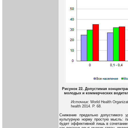
Рисунок 22. Допустимая концентрац
молодых и коммерческих водителей
Источник
: World Health Organizat
health 2014. P. 68.
Снижение предельно допустимого у
культурную норму простую мысль: пи
будет эффективной лишь в сочетании
как показал опыт многих стран, явл