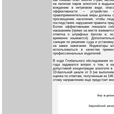
на наличие паров алкоголя в выдыха
вождению в нетрезвом виде, опас
эффективности – устройство п
правоприменительные меры должны с
просвещению населения, чтобы люд
последствиях нарушения правила пред
Более эффективными показали себ
наказанием (прямо на месте взимаетс
отметка о штрафных баллах и, есл
временно изымается). Дополнитель
санкции по решению суда и установку
на замке зажигания. Индикаторы ал
использоваться в качестве преве
профессиональных водителей.
В ходе Глобального обследования по
года задавался вопрос о том, в ка
допустимой концентрации алкоголя в
10-балльной шкале от 0 (не выполняе
оценка по ответам, полученным из 146 с
этому направлению еще предстоит мно