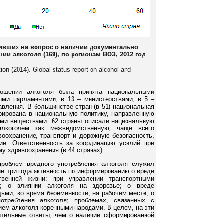
тивших на вопрос о наличии документально
ии алкоголя (169), по регионам ВОЗ, 2012 год
ion (2014). Global status report on alcohol and
ошении алкоголя была принята национальными
ыми парламентами, в 13 – министерствами, в 5 –
вления. В большинстве стран (в 51) национальная
грирована в национальную политику, направленную
ыми веществами. 62 страны описали национальную
 алкоголем как межведомственную, чаще всего
охранение, транспорт и дорожную безопасность,
ие. Ответственность за координацию усилий при
у здравоохранения (в 44 странах).
роблем вредного употребления алкоголя служил
ие три года активность по информированию о вреде
венной жизни: при управлении транспортными
я; о влиянии алкоголя на здоровье; о вреде
ьми; во время беременности; на рабочем месте; о
отребления алкоголя; проблемах, связанных с
ием алкоголя коренными народами. В целом, на эти
тельные ответы, чем о наличии сформированной