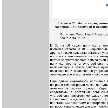
Рисунок 21. Число стран, отве
закрепленной политики в отношен
Источник
: World Health Organizat
health 2014. P. 62.
В 30 из 66 стран политика в отн
правительствами, в 18 – национальн
другими национальными органами упра
политика в отношении алкоголя инте
против злоупотребления психоактивн
политику против злоупотребления
включающую в сферу действия здраво
образование и правовое регулирован
этом чаще всего возлагается на систем
Еще одним индикатором осознания п
вопрос о том, возросла ли за последн
алкоголя в разных сферах общест
средствами в состоянии опьянени
употребления алкоголя молодыми люд
социальных издержках вредного уп
нелегальным алкоголем и с потреблен
вопросы страны чаще давали положи