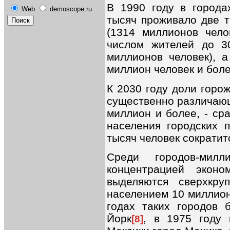
В 1990 году в города
Web
demoscope.ru
тысяч проживало две т
(1314 миллионов чело
числом жителей до 3
миллионов человек), 
миллион человек и боле
К 2030 году доли горо
существенно различающ
миллион и более, - ср
населения городских 
тысяч человек сократит
Среди городов-мил
концентрацией эконо
выделяются сверхкру
населением 10 миллион
годах таких городов 
Йорк
, в 1975 году 
[8]