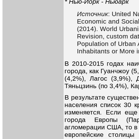
*
Нью
-
Йорк
-
Ньюарк
Источник
: United N
Economic and Social 
(2014). World Urban
Revision, custom dat
Population of Urban
Inhabitants or More 
В 2010-2015 годах наи
города, как Гуанчжоу (5
(4,2%), Лагос (3,9%),
Тяньцзинь (по 3,4%), Ка
В результате существе
населения список 30 
изменяется. Если еще
города Европы (Па
агломерации США, то в 
европейские столицы