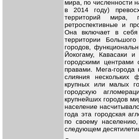
мира, по численности н
в 2014 году) превос
территорий мира,
ретроспективные и пр
Она включает в себя
территории Большого
городов, функциональн
Йокогаму, Кавасаки и
городскими центрами 
правами. Мега-города 
слияния нескольких ф
крупных или малых го
городскую агломерац
крупнейших городов мир
население насчитывало
года эта городская аг
по своему населению,
следующем десятилетии 