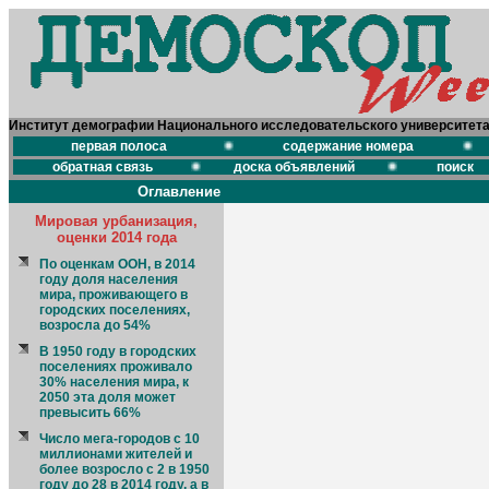
Институт демографии Национального исследовательского университет
первая полоса
содержание номера
обратная связь
доска объявлений
поиск
Оглавление
Мировая урбанизация,
оценки 2014 года
По оценкам ООН, в 2014
году доля населения
мира, проживающего в
городских поселениях,
возросла до 54%
В 1950 году в городских
поселениях проживало
30% населения мира, к
2050 эта доля может
превысить 66%
Число мега-городов с 10
миллионами жителей и
более возросло с 2 в 1950
году до 28 в 2014 году, а в