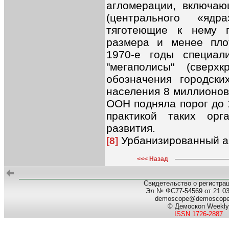
агломерации, включаю
(центрального «яд
тяготеющие к нему г
размера и менее пло
1970-е годы специа
"мегаполисы" (сверх
обозначения городски
населения 8 миллионов 
ООН подняла порог до 
практикой таких орг
развития.
Урбанизированный а
[8]
<<< Назад
Свидетельство о регистра
Эл № ФС77-54569 от 21.03.
demoscope@demoscop
© Демоскоп Weekly
ISSN 1726-2887