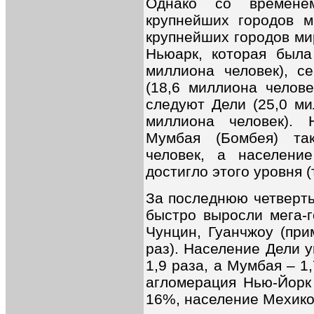
Однако со времене
крупнейших городов м
крупнейших городов ми
Ньюарк, которая была
миллиона человек), с
(18,6 миллиона челове
следуют Дели (25,0 ми
миллиона человек). 
Мумбая (Бомбея) та
человек, а населени
достигло этого уровня (т
За последнюю четверть
быстро выросли мега-
Чунцин, Гуанчжоу (при
раз). Население Дели у
1,9 раза, а Мумбая – 1
агломерация Нью-Йорк
16%, население Мехико 