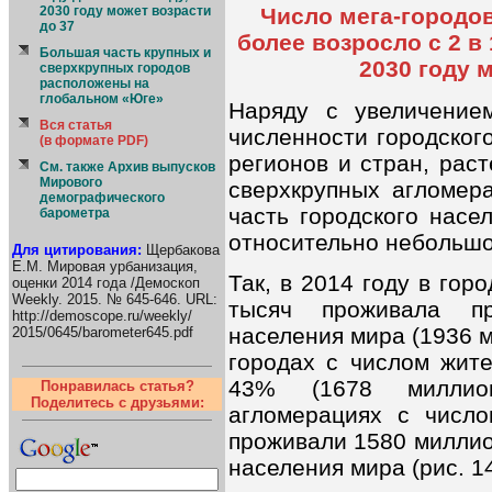
2030 году может возрасти
Число мега-городов
до 37
более возросло с 2 в 1
Большая часть крупных и
2030 году 
сверхкрупных городов
расположены на
глобальном «Юге»
Наряду с увеличение
Вся статья
численности городског
(в формате PDF)
регионов и стран, раст
См. также Архив выпусков
Мирового
сверхкрупных агломер
демографического
часть городского насе
барометра
относительно небольшо
Для цитирования:
Щербакова
Е.М. Мировая урбанизация,
Так, в 2014 году в гор
оценки 2014 года /Демоскоп
Weekly. 2015. № 645-646. URL:
тысяч проживала пр
http://demoscope.ru/weekly/
населения мира (1936 м
2015/0645/barometer645.pdf
городах с числом жит
43% (1678 миллион
Понравилась статья?
Поделитесь с друзьями:
агломерациях с числ
проживали 1580 миллио
населения мира (рис. 14