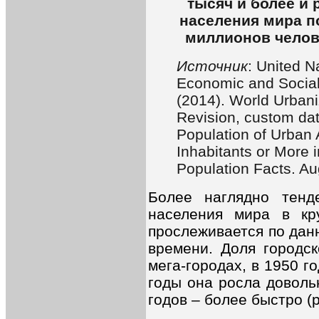
тысяч и более и
населения мира п
миллионов челове
Источник
: United N
Economic and Social 
(2014). World Urban
Revision, custom dat
Population of Urban
Inhabitants or More 
Population Facts. Au
Более наглядно тенде
населения мира в кр
прослеживается по дан
времени. Доля городс
мега-городах, в 1950 г
годы она росла доволь
годов – более быстро (р