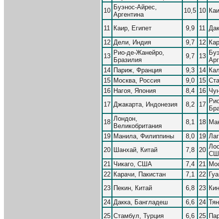
Буэнос-Айрес,
10
10,5
10
Каи
Аргентина
11
Каир, Египет
9,9
11
Дак
12
Дели, Индия
9,7
12
Кар
Рио-де-Жанейро,
Буэ
13
9,7
13
Бразилия
Арг
14
Париж, Франция
9,3
14
Кал
15
Москва, Россия
9,0
15
Ста
16
Нагоя, Япония
8,4
16
Чун
Рио
17
Джакарта, Индонезия
8,2
17
Бр
Лондон,
18
8,1
18
Ма
Великобритания
19
Манила, Филиппины
8,0
19
Лаг
Лос
20
Шанхай, Китай
7,8
20
СШ
21
Чикаго, США
7,4
21
Мос
22
Карачи, Пакистан
7,1
22
Гуа
23
Пекин, Китай
6,8
23
Кин
24
Дакка, Бангладеш
6,6
24
Тян
25
Стамбул, Турция
6,6
25
Па