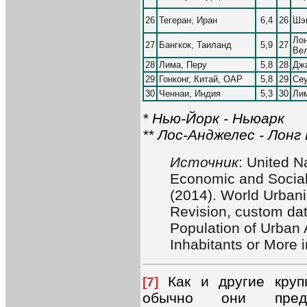
26
Тегеран, Иран
6,4
26
Шэн
Лон
27
Бангкок, Таиланд
5,9
27
Ве
28
Лима, Перу
5,8
28
Джа
29
Гонконг, Китай, ОАР
5,8
29
Се
30
Ченнаи, Индия
5,3
30
Лим
* Нью-Йорк - Ньюарк
** Лос-Анджелес - Лонг
Источник
: United N
Economic and Social 
(2014). World Urban
Revision, custom dat
Population of Urban
Inhabitants or More 
Как и другие круп
[7]
обычно они предс