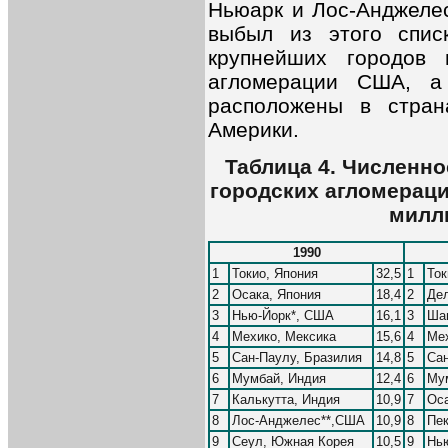
Ньюарк и Лос-Анджелес
выбыл из этого спис
крупнейших городов 
агломерации США, а 
расположены в стран
Америки.
Таблица 4. Численн
городских агломераций
милл
1990
1
Токио, Япония
32,5
1
Ток
2
Осака, Япония
18,4
2
Дел
3
Нью-Йорк*, США
16,1
3
Шан
4
Мехико, Мексика
15,6
4
Мех
5
Сан-Паулу, Бразилия
14,8
5
Сан
6
Мумбай, Индия
12,4
6
Му
7
Калькутта, Индия
10,9
7
Оса
8
Лос-Анджелес**,США
10,9
8
Пек
9
Сеул, Южная Корея
10,5
9
Нь