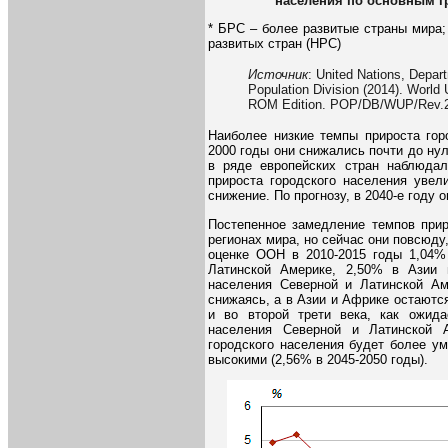
населения по основным гр
* БРС – более развитые страны мира
развитых стран (НРС)
Источник
: United Nations, Depar
Population Division (2014). World
ROM Edition. POP/DB/WUP/Rev.2
Наиболее низкие темпы прироста гор
2000 годы они снижались почти до нул
в ряде европейских стран наблюдал
прироста городского населения увел
снижение. По прогнозу, в 2040-е году о
Постепенное замедление темпов прир
регионах мира, но сейчас они повсюду
оценке ООН в 2010-2015 годы 1,04%
Латинской Америке, 2,50% в Азии 
населения Северной и Латинской Ам
снижаясь, а в Азии и Африке остаютс
и во второй трети века, как ожида
населения Северной и Латинской 
городского населения будет более у
высокими (2,56% в 2045-2050 годы).