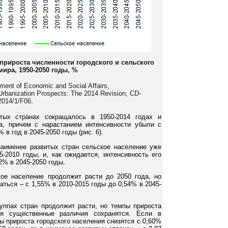
прироста численности городского и сельского
мира, 1950-2050 годы, %
tment of Economic and Social Affairs,
 Urbanization Prospects: The 2014 Revision, CD-
014/1/F06.
тых странах сокращалось в 1950-2014 годах и
а, причем с нарастанием интенсивности убыли с
 в год в 2045-2050 годы (рис. 6).
наименее развитых стран сельское население уже
-2010 годы, и, как ожидается, интенсивность его
2% в 2045-2050 годы.
ое население продолжит расти до 2050 года, но
ться – с 1,55% в 2010-2015 годы до 0,54% в 2045-
руппах стран продолжит расти, но темпы прироста
тя существенные различия сохранятся. Если в
ы прироста городского населения снизятся с 0,60%