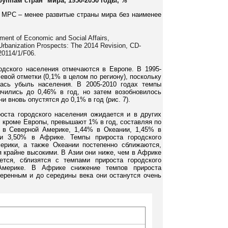
уппам стран* мира, 1950-2050 годы, %
; МРС – менее развитые страны мира без наименее
tment of Economic and Social Affairs,
 Urbanization Prospects: The 2014 Revision, CD-
0114/1/F06.
одского населения отмечаются в Европе. В 1995-
евой отметки (0,1% в целом по региону), поскольку
ась убыль населения. В 2005-2010 годах темпы
ичились до 0,46% в год, но затем возобновилось
ни вновь опустятся до 0,1% в год (рис. 7).
оста городского населения ожидается и в других
, кроме Европы, превышают 1% в год, составляя по
 в Северной Америке, 1,44% в Океании, 1,45% в
и 3,50% в Африке. Темпы прироста городского
ерики, а также Океании постепенно сближаются,
я крайне высокими. В Азии они ниже, чем в Африке
ется, сблизятся с темпами прироста городского
Америке. В Африке снижение темпов прироста
меренным и до середины века они останутся очень