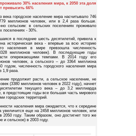
 проживало 30% населения мира, к 2050 эта доля
т превысить 66%
о века городское население мира насчитывало 746
779 миллионов человек, или в 2,4 раза больше.
но сельским: в сельских поселениях проживало
х поселениях - 30%.
шаяся в последние шесть десятилетий, привела к
ена историческая веха - впервые за всю историю
кого населения в мире превзошла численность
 3328 миллионов человек). В последующие годы
расти опережающими темпами. В 2014 году его
ионов человек, а сельского – до 3364 миллиона
50 годом, численность городского населения мира
в 1,9 раза.
ение продолжит расти, а сельское население, не
овек (3380 миллионов человек в 2022 году), начнет
десятилетии текущего века – до 3,2 миллиарда
е, в предстоящие годы все большая часть мирового
ми городских территорий.
нности населения мира ожидается, что к середине
а увеличится еще на 2458 миллионов человек, или
 2050 году. Таким образом, оно достигнет того же
е и сельское) в 2003 году.