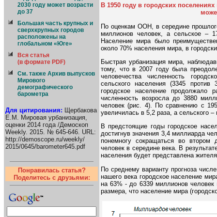
2030 году может возрасти
В 1950 году в городских поселениях
до 37
може
Большая часть крупных и
По оценкам ООН, в середине прошлог
сверхкрупных городов
миллионов человек, а сельское – 1
расположены на
Население мира было преимуществен
глобальном «Юге»
около 70% населения мира, в городски
Вся статья
Быстрая урбанизация мира, наблюдав
(в формате PDF)
тому, что в 2007 году была преодол
См. также Архив выпусков
человечества численность городс
Мирового
сельского населения (3345 против
демографического
городское население продолжало 
барометра
численность возросла до 3880 милл
человек (рис. 4). По сравнению с 19
Для цитирования:
Щербакова
увеличилась в 5,2 раза, а сельского – 
Е.М. Мировая урбанизация,
оценки 2014 года /Демоскоп
В предстоящие годы городское насел
Weekly. 2015. № 645-646. URL:
достигнув значения 3,4 миллиарда чел
http://demoscope.ru/weekly/
понемногу сокращаться во втором 
2015/0645/barometer645.pdf
человек в середине века. В результат
населения будет представлена жителя
По среднему варианту прогноза числе
Понравилась статья?
нашего века городское население мир
Поделитесь с друзьями:
на 63% - до 6339 миллионов человек в
размера, что население мира (городско