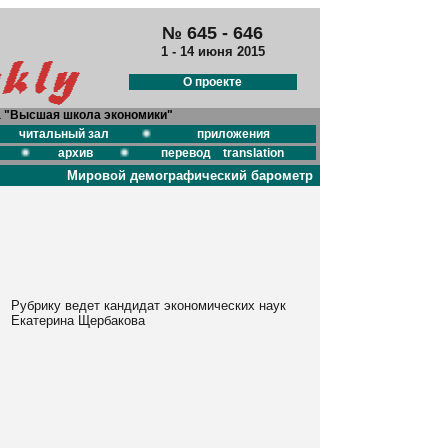
№ 645 - 646
1 - 14 июня 2015
О проекте
а "Высшая школа экономики"
читальный зал
приложения
архив
перевод translation
Мировой демографический барометр
Рубрику ведет кандидат экономических наук
Екатерина Щербакова