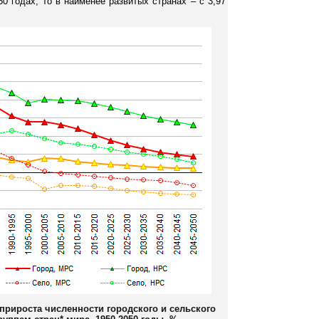
50 годах, то в наименее развитых странах – с 3,97
прироста численности городского и сельского