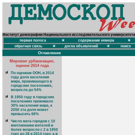
Институт демографии Национального исследовательского университет
первая полоса
содержание номера
обратная связь
доска объявлений
поиск
Оглавление
Мировая урбанизация,
оценки 2014 года
По оценкам ООН, в 2014
году доля населения
мира, проживающего в
городских поселениях,
возросла до 54%
В 1950 году в городских
поселениях проживало
30% населения мира, к
2050 эта доля может
превысить 66%
Число мега-городов с 10
миллионами жителей и
более возросло с 2 в 1950
году до 28 в 2014 году, а в