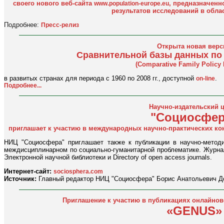
своего нового веб-сайта
, предназначенн
www.population-europe.eu
результатов исследований в обла
Подробнее:
Пресс-релиз
Открыта новая верс
Сравнительной базы данных по
(Comparative Family Policy 
в развитых странах для периода с 1960 по 2008 гг., доступной
.
on-line
Подробнее...
Научно-издательский 
"Социосфер
приглашает к участию в международных научно-практических ко
НИЦ "Социосфера" приглашает также к публикации в научно-метод
междисциплинарном по социально-гуманитарной проблематике. Журнал
Электронной научной библиотеки и Directory of open acсess journals.
Интернет-сайт:
sociosphera.com
Источник:
Главный редактор НИЦ "Социосфера" Борис Анатольевич Д
Приглашение к участию в публикациях онлайнов
«GENUS»