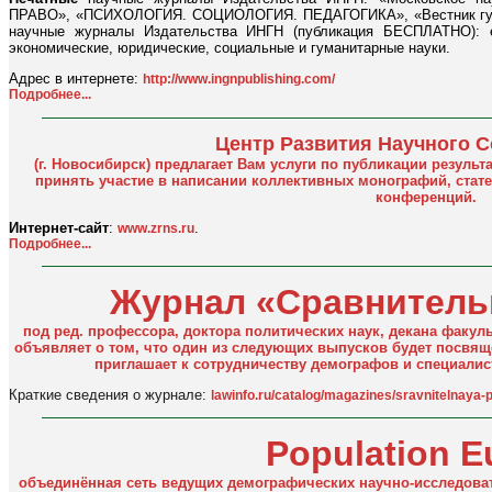
ПРАВО», «ПСИХОЛОГИЯ. СОЦИОЛОГИЯ. ПЕДАГОГИКА», «Вестник гума
научные журналы Издательства ИНГН (публикация БЕСПЛАТНО): ес
экономические, юридические, социальные и гуманитарные науки.
Адрес в интернете:
http://www.ingnpublishing.com/
Подробнее...
Центр Развития Научного 
(г. Новосибирск) предлагает Вам услуги по публикации резуль
принять участие в написании коллективных монографий, стат
конференций.
Интернет-сайт
:
.
www.zrns.ru
Подробнее...
Журнал «Сравнитель
под ред. профессора, доктора политических наук, декана факул
объявляет о том, что один из следующих выпусков будет посвя
приглашает к сотрудничеству демографов и специали
Краткие сведения о журнале:
lawinfo.ru/catalog/magazines/sravnitelnaya-po
Population E
объединённая сеть ведущих демографических научно-исследоват