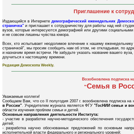
Приглашение к сотру
Издающийся в Интернете
демографический еженедельник Демоско
страничка"
и приглашает к сотрудничеству для работы над ней студе
вузов, которые интересуются демографией или другими социальными 
и не совсем лишены чувства юмора.
Всех, кто испытывает неодолимое влечение к нашему еженедельнику 
страничкой", мы просим сообщить нам об этом, не откладывая, по ад
и назначим время встречи. Не забудьте указать название вашего вуза,
доучиться к настоящему времени.
Редакция Демоскопа Weekly.
Возобновлена подписка н
Семья в Рос
"
Уважаемые коллеги!
Сообщаем Вам, что со II полугодия 2007 г. возобновлена подписка н
в России"
. Учредителем журнала является ФГУ
"ГосНИИ семьи и во
области изучения проблем семьи и детей.
Основные направления деятельности Института:
- участие в разработке научно-методического обеспечения государс
детей;
- разработка научно обоснованных предложений по основным напр
исполнительной власти федерального и регионального уровней;