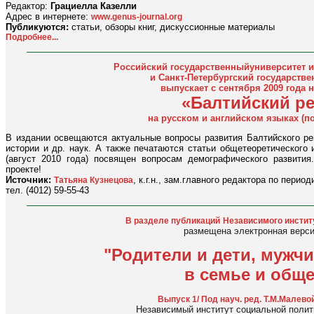
Редактор:
Грациелла Казелли
Адрес в интернете:
www.genus-journal.org
Публикуются:
статьи, обзоры книг, дискуссионные материалы
Подробнее...
Российский государственныйуниверситет им
и Санкт-Петербургский государств
выпускает с сентября 2009 года
«Балтийский р
на русском и английском языках (по
В издании освещаются актуальные вопросы развития Балтийского рег
истории и др. наук. А также печатаются статьи общетеоретического 
(август 2010 года) посвящен вопросам демографического развити
проекте!
Источник:
, к.г.н., зам.главного редактора по перио
Татьяна Кузнецова
тел. (4012) 59-55-43
В разделе публикаций
Независимого инстит
размещена электронная верси
"Родители и дети, муж
в семье и обще
Выпуск 1/ Под науч. ред. Т.М.Малевой
Независимый институт социальной полити