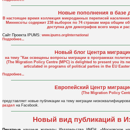
Новые пополнения в базе 
В настоящее время коллекция микроданных переписей населения 
Миннесоты содержит 238 выборок по 74 странам мира общим о
доступна для демографов всего мира и ра
Сайт Проекта IPUMS:
www.ipums.org/international
Подробнее...
Новый блог Центра миграци
на тему "Как освещены вопросы миграции в программах политич
(The Migration Policy Centre (MPC) is delighted to present you its n
articulated in programs of political parties in the EU East
Подробнее...
Европейский Центр миграци
(The Migration Policy Cen
представляет новые публикации на тему миграции низкоквалифициров
на Facebook.
раздел
Новый вид публикаций в И
Печатные
научные журналы Издательства ИНГН: «Московское н