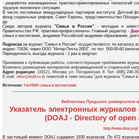
- разработка инновационных практико-ориентированных технологий с
трудную жизненную ситуацию.
В числе постоянных международных партнеров института: Детский 
фонд социальных реформ, Совет Европы, представительство Объед
др.
Среди авторов журнала
"Семья в России"
- молодые и извест
Правительства РФ, практики-профессионалы. Главный редактор -
Дар
семьи и воспитания, академик Российской академии образования, докт
Подписка
на журнал "Семья в России" осуществляется: по каталогу аг
индекс 71634; через ООО "Интер-Почта 2003", по тел. 500-00-60 (многока
Периодичность выхода журнала - 1 раз в квартал.
Принимаем к публикации работы, соответствующие требованиям журна
Возможно размещение материалов информационной и социальной напр
Адрес редакции
: 119121, Москва, ул. Погодинская, 8. Тел. (495) 246-35
E-mail:
(с пометкой в теме письма "для журнала "Семья в
niisv@mail.ru
Источник:
ГосНИИ семьи и воспитания
Библиотека Лундского университете 
Указатель электронных журналов
(DOAJ - Directory of open 
http://www.doaj.org/
В настоящий момент DOAJ содержит 1930 журналов. По 472 журналам