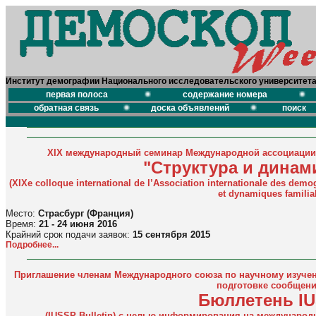
Институт демографии Национального исследовательского университет
первая полоса
содержание номера
обратная связь
доска объявлений
поиск
XIX международный семинар Международной ассоциации
"Структура и динам
(XIXe colloque international de l’Association internationale des demo
et dynamiques familia
Место:
Страсбург (Франция)
Время:
21 - 24 июня 2016
Крайний срок подачи заявок:
15 сентября 2015
Подробнее...
Приглашение членам Международного союза по научному изучен
подготовке сообщени
Бюллетень I
(IUSSP Bulletin) с целью информирования на международ