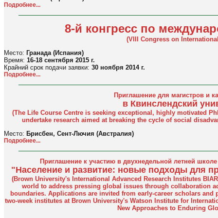
Подробнее...
8-й конгресс по междуна
(VIII Congress on Internationa
Место:
Гранада (Испания)
Время:
16-18 сентября 2015 г.
Крайний срок подачи заявки:
30 ноября 2014 г.
Подробнее...
Приглашение для магистров и к
в Квинслендский уни
(
The Life Course Centre is seeking exceptional, highly motivated Ph
undertake research aimed at breaking the cycle of social disadva
Место:
Брисбен, Сент-Лючия (Австралия)
Подробнее...
Приглашение к участию в двухнедельной летней школе
"Население и развитие: новые подходы для 
(
Brown University's International Advanced Research Institutes BIARI
world to address pressing global issues through collaboration 
boundaries. Applications are invited from early-career scholars and pr
two-week institutes at Brown University's Watson Institute for Intern
New Approaches to Enduring Glo