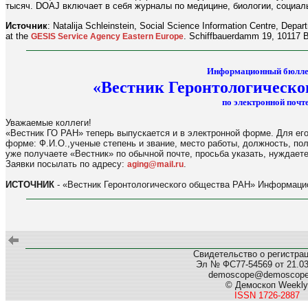
тысяч. DOAJ включает в себя журналы по медицине, биологии, социал
Источник
: Natalija Schleinstein, Social Science Information Centre, Depa
at the
. Schiffbauerdamm 19, 10117 B
GESIS Service Agency Eastern Europe
Информационный бюлле
«Вестник Геронтологическо
по электронной почте
Уважаемые коллеги!
«Вестник ГО РАН» теперь выпускается и в электронной форме. Для его
форме: Ф.И.О.,ученые степень и звание, место работы, должность, по
уже получаете «Вестник» по обычной почте, просьба указать, нуждаете
Заявки посылать по адресу:
.
aging@mail.ru
ИСТОЧНИК
- «Вестник Геронтологического общества РАН» Информацио
Свидетельство о регистра
Эл № ФС77-54569 от 21.03.
demoscope@demoscop
© Демоскоп Weekly
ISSN 1726-2887