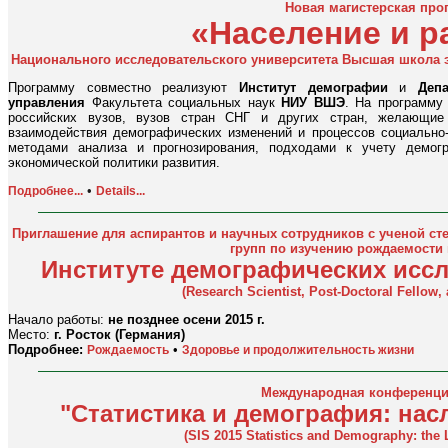
Новая магистерская про
«Население и р
Национального исследовательского университета Высшая школа э
Программу совместно реализуют
Институт демографии
и
Деп
управления
Факультета социальных наук
НИУ ВШЭ
. На программу
российских вузов, вузов стран СНГ и других стран, желающие
взаимодействия демографических изменений и процессов социально-
методами анализа и прогнозирования, подходами к учету демогр
экономической политики развития.
•
Подробнее...
Details...
Приглашение для аспирантов и научных сотрудников с ученой ст
групп по изучению рождаемости 
Институте демографических исс
(Research Scientist, Post-Doctoral Fellow,
Начало работы:
не позднее осени 2015 г.
Место:
г. Росток (Германия)
Подробнее:
•
Рождаемость
Здоровье и продолжительность жизни
Международная конференция
"Статистика и демография: на
(SIS 2015 Statistics and Demography: the 