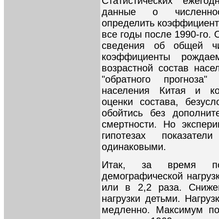
Статистических ежего
данные о численнос
определить коэффициенты
все годы после 1990-го. 
сведения об общей ч
коэффициенты рождае
возрастной состав нас
"обратного прогноза"
населения Китая и ко
оценки состава, безусл
обойтись без дополнит
смертности. Но экспер
гипотезах показател
одинаковыми.
Итак, за время по
демографической нагрузк
или в 2,2 раза. Сниже
нагрузки детьми. Нагруз
медленно. Максимум по