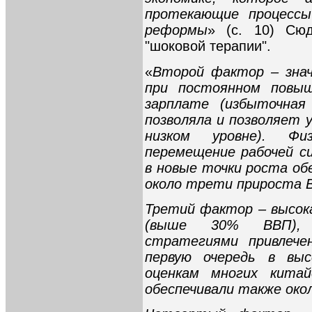
протекающие процессы
реформы
» (с. 10) Сю
"шоковой терапии".
«
Второй фактор – знач
при постоянном повыш
зарплате (избыточная
позволяла и позволяет
низком уровне). Фи
перемещение рабочей с
в новые точки роста обе
около трети прироста 
Третий фактор – высок
(выше 30% ВВП), 
стратегиями привлече
первую очередь в выс
оценкам многих китай
обеспечивали также око