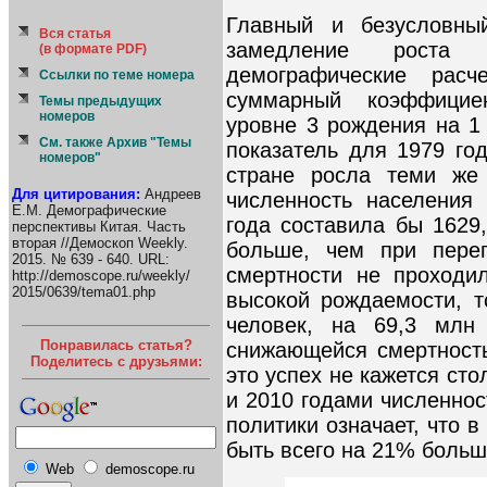
Главный и безусловны
Вся статья
замедление роста 
(в формате PDF)
демографические рас
Ссылки по теме номера
суммарный коэффицие
Темы предыдущих
номеров
уровне 3 рождения на 1
См. также Архив "Темы
показатель для 1979 го
номеров"
стране росла теми же 
Для цитирования:
Андреев
численность населения
Е.М. Демографические
года составила бы 1629
перспективы Китая. Часть
вторая //Демоскоп Weekly.
больше, чем при пере
2015. № 639 - 640. URL:
смертности не проходи
http://demoscope.ru/weekly/
2015/0639/tema01.php
высокой рождаемости, 
человек, на 69,3 млн
Понравилась статья?
снижающейся смертност
Поделитесь с друзьями:
это успех не кажется сто
и 2010 годами численнос
политики означает, что в
быть всего на 21% больше
Web
demoscope.ru