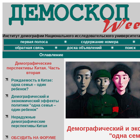
Институт демографии Национального исследовательского университет
первая полоса
содержание номера
обратная связь
доска объявлений
поиск
Оглавление
Демографические
перспективы Китая. Часть
вторая
Рождаемость в Китае:
одна семья – один
ребенок?
Демографический и
экономический эффекты
политики "одна семья –
один ребенок"
Нерадужные
демографические
перспективы Китая
Демографический и эк
"одна сем
ОБСУДИТЬ НА ФОРУМЕ