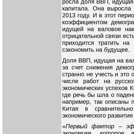
росла доля ВВП, идущая
капитала. Она выросла
2013 году. И в этот пер
коэффициентом демогра
идущей на валовое нак
отрицательной связи ес
приходится тратить на
сэкономить на будущее.
Доля ВВП, идущая на вал
за счет снижения демог
странно не учесть и это
числе работ на русск
экономических успехов К
где речь бы шла о паден
например, так описаны 
Китая в сравнительн
экономического развития
«
Первый фактор – эф
экономике, которое 