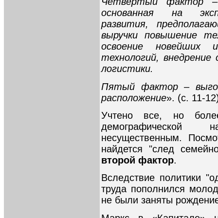
Четвертый фактор –
основанная на эксп
развития, предполаг
выручки повышение тех
освоение новейших ин
технологий, внедрение
логистики.
Пятый фактор – выгод
расположение
». (с. 11-12
Учтено все, но боле
демографической 
несущественным. Посмо
найдется "след семейно
второй фактор
.
Вследствие политики "о
труда пополнился моло
не были заняты рождение
Маркс в «Капитале» ци