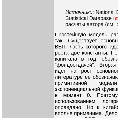
Источники
: National 
Statistical Database
ht
расчеты автора (см. 
Простейшую модель рас
так. Существует основ
ВВП, часть которого ид
роста две константы. П
капитала в год, обозн
"фондоотдачей". Втора
идет на рост основно
литературе ее обозначаю
примитивной моде
экспоненциальной функ
в момент 0. Поэтому
использованием лога
оправдано. Но к китай
вполне применима. Дело 