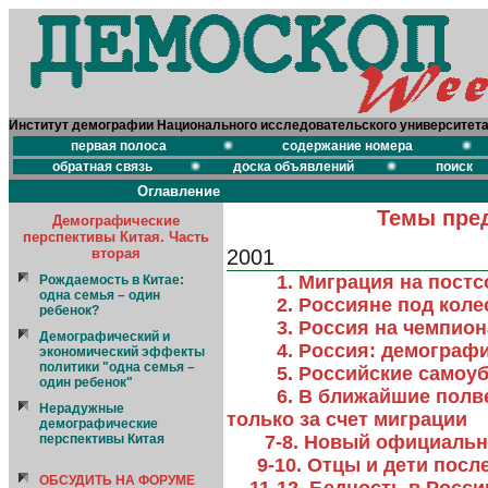
Институт демографии Национального исследовательского университет
первая полоса
содержание номера
обратная связь
доска объявлений
поиск
Оглавление
Темы пре
Демографические
перспективы Китая. Часть
вторая
2001
1. Миграция на пост
Рождаемость в Китае:
одна семья – один
2. Россияне под кол
ребенок?
3. Россия на чемпио
Демографический и
4. Россия: демографи
экономический эффекты
политики "одна семья –
5. Российские самоу
один ребенок"
6. В ближайшие полв
Нерадужные
только за счет миграции
демографические
перспективы Китая
7-8. Новый официальн
9-10. Отцы и дети посл
ОБСУДИТЬ НА ФОРУМЕ