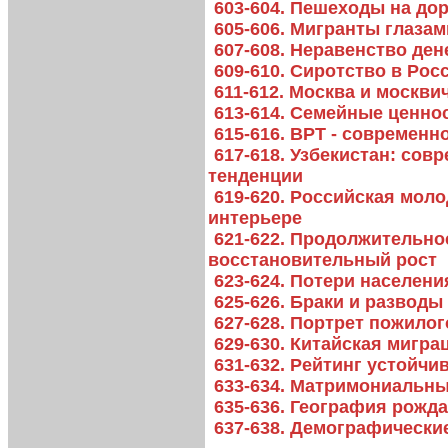
603-604. Пешеходы на до
605-606. Мигранты глаза
607-608. Неравенство де
609-610. Сиротство в Рос
611-612. Москва и москви
613-614. Семейные ценно
615-616. ВРТ - современ
617-618. Узбекистан: со
тенденции
619-620. Российская мол
интерьере
621-622. Продолжительно
восстановительный рост
623-624. Потери населен
625-626. Браки и развод
627-628. Портрет пожило
629-630. Китайская мигра
631-632. Рейтинг устойчи
633-634. Матримониальны
635-636. География рожд
637-638. Демографически