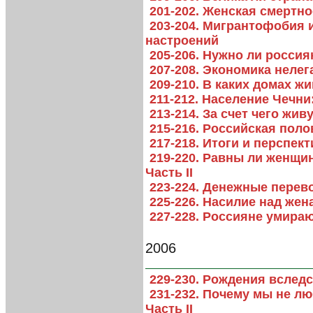
201-202. Женская смертно
203-204. Мигрантофобия 
настроений
205-206. Нужно ли росси
207-208. Экономика неле
209-210. В каких домах ж
211-212. Население Чечни
213-214. За счет чего жив
215-216. Российская пол
217-218. Итоги и перспе
219-220. Равны ли женщи
Часть II
223-224. Денежные перев
225-226. Насилие над жен
227-228. Россияне умира
2006
229-230. Рождения вслед
231-232. Почему мы не л
Часть II