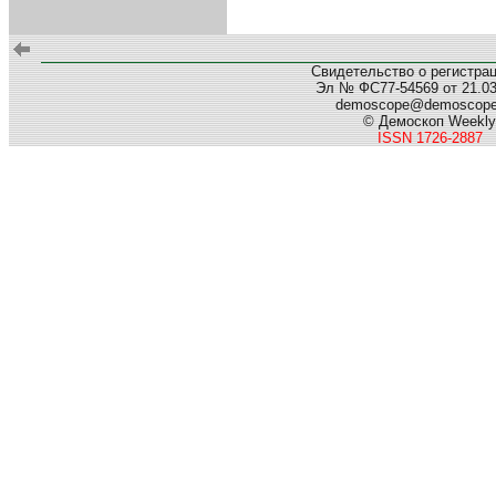
Свидетельство о регистра
Эл № ФС77-54569 от 21.03.
demoscope@demoscop
© Демоскоп Weekly
ISSN 1726-2887