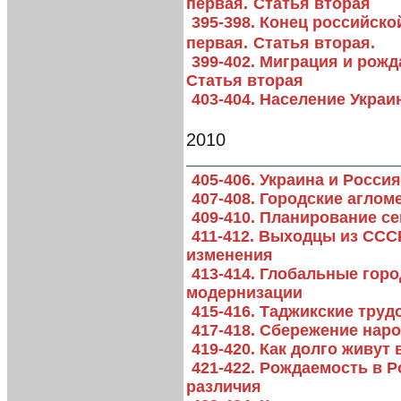
первая.
Статья вторая
395-398. Конец российск
первая.
Статья вторая.
399-402. Миграция и рожд
Статья вторая
403-404. Население Укра
2010
405-406. Украина и Росс
407-408. Городские агло
409-410. Планирование с
411-412. Выходцы из ССС
изменения
413-414. Глобальные гор
модернизации
415-416. Таджикские тру
417-418. Сбережение нар
419-420. Как долго живут
421-422. Рождаемость в Р
различия