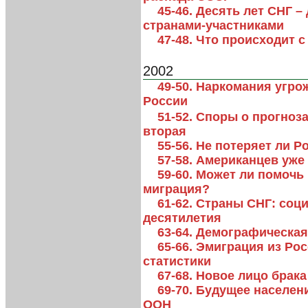
45-46. Десять лет СНГ –
странами-участниками
47-48. Что происходит 
2002
49-50. Наркомания угро
России
51-52. Споры о прогноз
вторая
55-56. Не потеряет ли 
57-58. Американцев уже
59-60. Может ли помоч
миграция?
61-62. Страны СНГ: соц
десятилетия
63-64. Демографическая
65-66. Эмиграция из Ро
статистики
67-68. Новое лицо брак
69-70. Будущее населен
ООН