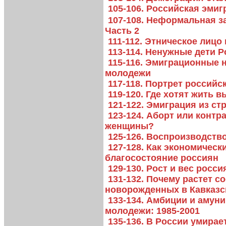
105-106. Российская эмиг
107-108. Неформальная за
Часть 2
111-112. Этническое лицо
113-114. Ненужные дети 
115-116. Эмиграционные 
молодежи
117-118. Портрет российс
119-120. Где хотят жить 
121-122. Эмиграция из ст
123-124. Аборт или конт
женщины?
125-126. Воспроизводств
127-128. Как экономическ
благосостояние россиян
129-130. Рост и вес росс
131-132. Почему растет 
новорожденных в Кавказс
133-134. Амбиции и амун
молодежи: 1985-2001
135-136. В России умирае