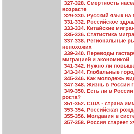
327-328. Смертность нас
возрасте
329-330. Русский язык на
331-332. Российское здр
333-334. Китайские мигра
335-336. Статистика мигр
337-338. Региональные р
непохожих
339-340. Переводы гастар
миграцией и экономикой
341-342. Нужно ли повыш
343-344. Глобальные горо
345-346. Как молодежь в
347-348. Жизнь в России 
349-350. Есть ли в Росси
роста?
351-352. США - страна им
353-354. Российская рож
355-356. Молдавия в сис
357-358. Россия стареет 