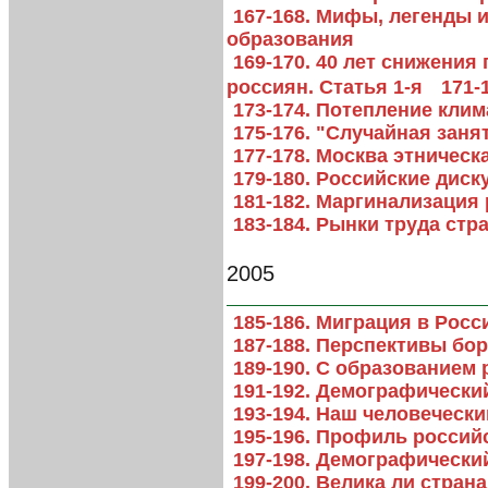
167-168. Мифы, легенды 
образования
169-170. 40 лет снижени
россиян. Статья 1-я
171-
173-174. Потепление кли
175-176. "Случайная заня
177-178. Москва этническ
179-180. Российские диск
181-182. Маргинализация
183-184. Рынки труда стр
2005
185-186. Миграция в Рос
187-188. Перспективы бо
189-190. С образованием
191-192. Демографически
193-194. Наш человечески
195-196. Профиль россий
197-198. Демографически
199-200. Велика ли стран