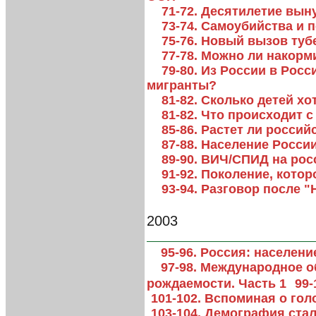
71-72. Десятилетие вы
73-74. Самоубийства и 
75-76. Новый вызов туб
77-78. Можно ли накорм
79-80. Из России в Росс
мигранты?
81-82. Сколько детей х
81-82. Что происходит 
85-86. Растет ли росси
87-88. Население Росси
89-90. ВИЧ/СПИД на рос
91-92. Поколение, котор
93-94. Разговор после 
2003
95-96. Россия: населени
97-98. Международное о
рождаемости. Часть 1
99-
101-102. Вспоминая о го
103-104. Демография ста