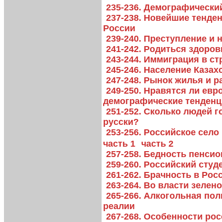
235-236. Демографически
237-238. Новейшие тенде
России
239-240. Преступление и 
241-242. Родиться здоро
243-244. Иммиграция в с
245-246. Население Каза
247-248. Рынок жилья и 
249-250. Нравятся ли ев
демографические тенден
251-252. Сколько людей г
русски?
253-256. Российское сел
часть 1
часть 2
257-258. Бедность пенси
259-260. Российский студ
261-262. Брачность в Рос
263-264. Во власти зелен
265-266. Алкогольная по
реалии
267-268. Особенности ро