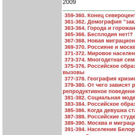
2009
359-360. Конец североце
361-362. Демография "за
363-364. Города и горожа
365-366. Бесплодия нет!?
367-368. Новая миграцио
369-370. Россияне и мос
371-372. Мировое населен
373-374. Многодетная сем
375-376. Российское обра
вызовы
377-378. География кризи
379-380. От чего зависят
репродуктивное поведени
381-382. Социальная мод
383-384. Российское обр
385-386. Когда девушка с
387-388. Российские студ
389-390. Москва и миграц
391-394. Население Белор