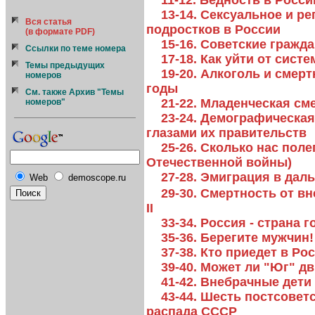
11-12. Бедность в Росси
13-14. Сексуальное и р
Вся статья
подростков в России
(в формате PDF)
15-16. Советские гражд
Ссылки по теме номера
17-18. Как уйти от сис
Темы предыдущих
19-20. Алкоголь и смертн
номеров
годы
См. также Архив "Темы
21-22. Младенческая см
номеров"
23-24. Демографическая
глазами их правительств
25-26. Сколько нас поле
Отечественной войны)
27-28. Эмиграция в дал
Web
demoscope.ru
29-30. Смертность от вн
II
33-34. Россия - страна 
35-36. Берегите мужчин!
37-38. Кто приедет в Р
39-40. Может ли "Юг" д
41-42. Внебрачные дети
43-44. Шесть постсовет
распада СССР