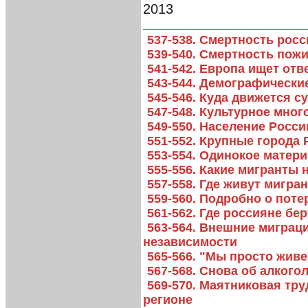
2013
537-538. Смертность рос
539-540. Смертность пож
541-542. Европа ищет от
543-544. Демографически
545-546. Куда движется с
547-548. Культурное мног
549-550. Население Росси
551-552. Крупные города
553-554. Одинокое матер
555-556. Какие мигранты
557-558. Где живут мигра
559-560. Подробно о пот
561-562. Где россияне бе
563-564. Внешние миграц
независимости
565-566. "Мы просто жив
567-568. Снова об алкого
569-570. Маятниковая тр
регионе