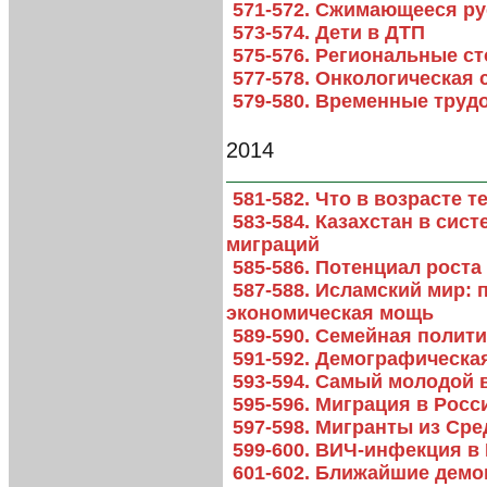
571-572. Сжимающееся р
573-574. Дети в ДТП
575-576. Региональные с
577-578. Онкологическая 
579-580. Временные труд
2014
581-582. Что в возрасте 
583-584. Казахстан в си
миграций
585-586. Потенциал рост
587-588. Исламский мир: 
экономическая мощь
589-590. Семейная полит
591-592. Демографическа
593-594. Самый молодой 
595-596. Миграция в Росс
597-598. Мигранты из Сре
599-600. ВИЧ-инфекция в
601-602. Ближайшие дем