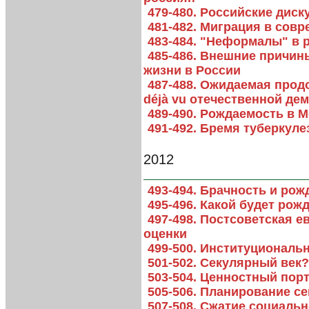
479-480. Российские дис
481-482. Миграция в сов
483-484. "Неформалы" в 
485-486. Внешние причин
жизни в России
487-488. Ожидаемая прод
déjà vu отечественной де
489-490. Рождаемость в М
491-492. Бремя туберкуле
2012
493-494. Брачность и рож
495-496. Какой будет рож
497-498. Постсоветская 
оценки
499-500. Институциональ
501-502. Секулярный век?
503-504. Ценностный пор
505-506. Планирование се
507-508. Сжатие социаль