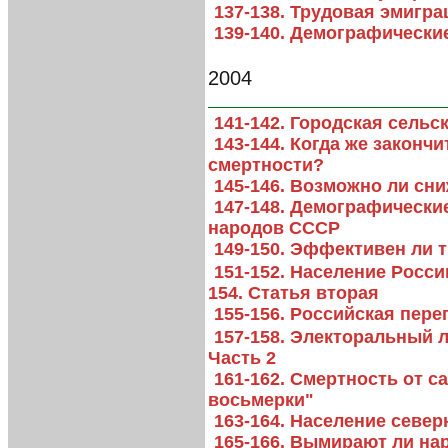
137-138. Трудовая эмигр
139-140. Демографически
2004
141-142. Городская сельс
143-144. Когда же законч
смертности?
145-146. Возможно ли сн
147-148. Демографически
народов СССР
149-150. Эффективен ли 
151-152. Население Росси
154. Статья вторая
155-156. Российская пер
157-158. Электоральный 
Часть 2
161-162. Смертность от 
восьмерки"
163-164. Население севе
165-166. Вымирают ли на