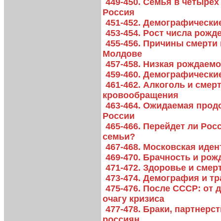
449-450. Семья в четырех
Россия
451-452. Демографически
453-454. Рост числа рожд
455-456. Причины смерти
Молдове
457-458. Низкая рождаем
459-460. Демографически
461-462. Алкоголь и смер
кровообращения
463-464. Ожидаемая прод
России
465-466. Перейдет ли Рос
семьи?
467-468. Московская иде
469-470. Брачность и ро
471-472. Здоровье и сме
473-474. Демография и т
475-476. После СССР: от
очагу кризиса
477-478. Браки, партнерс
россиян