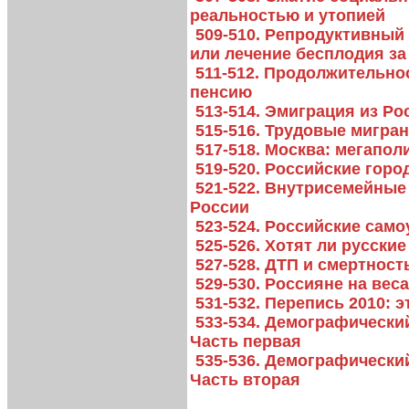
реальностью и утопией
509-510. Репродуктивный
или лечение бесплодия за
511-512. Продолжительно
пенсию
513-514. Эмиграция из Ро
515-516. Трудовые мигран
517-518. Москва: мегапо
519-520. Российские горо
521-522. Внутрисемейны
России
523-524. Российские сам
525-526. Хотят ли русски
527-528. ДТП и смертност
529-530. Россияне на вес
531-532. Перепись 2010: 
533-534. Демографически
Часть первая
535-536. Демографически
Часть вторая