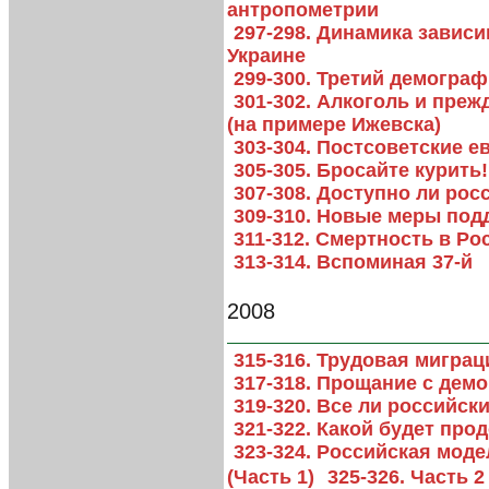
антропометрии
297-298. Динамика завис
Украине
299-300. Третий демогра
301-302. Алкоголь и пре
(на примере Ижевска)
303-304. Постсоветские 
305-305. Бросайте курить!
307-308. Доступно ли ро
309-310. Новые меры под
311-312. Смертность в Р
313-314. Вспоминая 37-й
2008
315-316. Трудовая мигра
317-318. Прощание с дем
319-320. Все ли российс
321-322. Какой будет пр
323-324. Российская моде
(Часть 1)
325-326. Часть 2