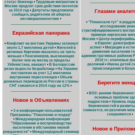
статус беженца
•
Трудовым мигрантам в
Москве продлят срок действия патентов
за 2014 год
•
Депутаты предложили
Глазами аналит
сообщать родителям об абортах
несовершеннолетних
•
•
"Понаехали тут" в роддо
исследование реж
стратифицированного воспро
Евразийская панорама
примере киргизских миг
Москве
•
Центр-периферийны
в Европе: демографи
•
Конфликт на востоке Украины затронул
аспект
•
Миграция и есте
около 1,7 миллиона детей
•
Жителей в
движение населения го
регионах Киргизии оказалось на треть
административных районов Р
меньше
•
Пенсионеров, выезжающих
2010 гг.: ключевые ф
более чем на месяц за пределы
различий
•
Имена детей с
Узбекистана, накажут
•
В Белоруссии
происхождения в Казах
резко выросла безработица
•
На Украине
поставлено на учет 1,2 миллиона
внутренних переселенцев
•
Объем
денежных переводов из России в страны
Берегите женщ
СНГ снизился в 2014 году на 12%
•
•
ВОЗ: ранние беременност
основных проблем зд
Новое в Объявлениях
подростков
•
Уровень под
беременностей в развиты
снижается, но различия ме
•
3-я конференция пользователей
сохраняются
•
Программы "Поколение и гендер"
•
Международная конференция
"Образование и воспроизводство
населения в обстановке низкой
Новое в Прилож
рождаемости"
•
Международный семинар