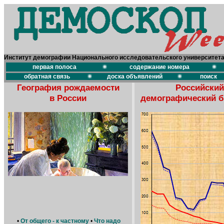
Институт демографии Национального исследовательского университет
первая полоса
содержание номера
обратная связь
доска объявлений
поиск
География рождаемости
Российский
в России
демографический 
•
От общего - к частному
•
Что надо