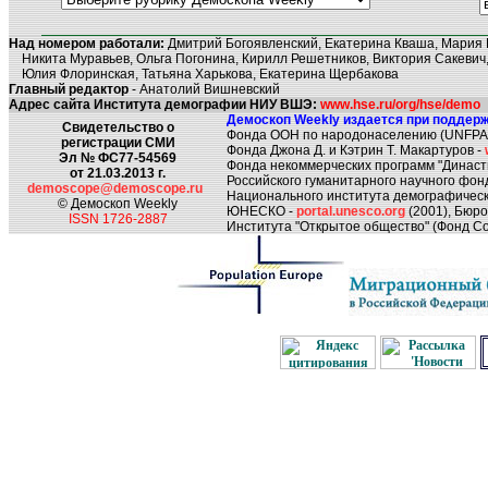
Над номером работали:
Дмитрий Богоявленский, Екатерина Кваша, Мария 
Никита Муравьев, Ольга Погонина, Кирилл Решетников, Виктория Сакевич,
Юлия Флоринская, Татьяна Харькова, Екатерина Щербакова
Главный редактор
- Анатолий Вишневский
Адрес сайта Института демографии НИУ ВШЭ:
www.hse.ru/org/hse/demo
Демоскоп Weekly издается при поддерж
Свидетельство о
Фонда ООН по народонаселению (UNFPA
регистрации СМИ
Фонда Джона Д. и Кэтрин Т. Макартуров -
Эл № ФС77-54569
Фонда некоммерческих программ "Династ
от 21.03.2013 г.
Российского гуманитарного научного фон
demoscope@demoscope.ru
Национального института демографическ
© Демоскоп Weekly
ЮНЕСКО -
portal.unesco.org
(2001), Бюр
ISSN 1726-2887
Института "Открытое общество" (Фонд Со