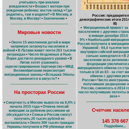
учитывать при анализе
рождаемости
•
Возраст матери при
рождении ребенка: восток-запад
•
Где
родились, там и родили?
•
В Москву, в
Россия: предварите
Москву, в Москву!
•
Заключение
•
демографические итоги 2014
III)
•
Миграционный прирост за
Мировые новости
населением с другими стран
в январе-декабре 2014 
9%
•
Наибольший миграцион
•
Около 15 миллионов детей в мире
Россия получила в миграцио
напрямую затронуты насилием и
Украиной - 94,4 тысячи че
войной
•
В Латвии живет почти 263 тысячи
внутрироссийской миграции 
неграждан
•
Число бездомных в Нью-
сильно замедлился
•
В 
Йорке достигло рекордного уровня
•
В
население всех регионов
Литве хотят узаконить
федерации увеличилось
зарегистрированное партнерство
•
МВД
миграционного обмена со стр
Великобритании пересмотрит
только в 16 из 83 - за счет 
миграционные законы
•
Вспышка Эболы
обмена с другими рег
закончится в августе?
•
России
•
Число иностранны
получивших разрешение н
России, снизилось в 2014 г
На просторах России
число получивших патенты в
раза
•
•
Смертность в Москве выросла на 8,4% с
начала 2015 года
•
Отмена пенсий
Счетчик насел
живущим за рубежом россиянам не
обсуждается
•
Семьи в России смогут
получить 20 тысяч рублей из
145 376 667
маткапитала
•
Около 300 тысяч граждан
Подробнее...
Украины получили в РФ убежище или