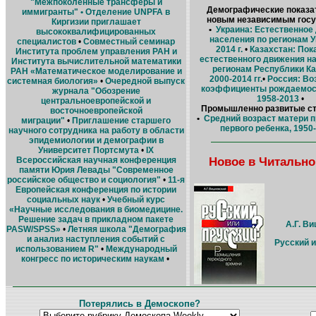
"Межпоколенные трансферы и
Демографические показат
иммигранты" •
Отделение UNPFA в
новым независимым гос
Киргизии приглашает
•
Украина: Естественное
высококвалифицированных
населения по регионам 
специалистов
•
Совместный семинар
2014 г.
•
Казахстан: Пок
Института проблем управления РАН и
естественного движения н
Института вычислительной математики
регионам Республики Ка
РАН «Математическое моделирование и
2000-2014 гг.
•
Россия: Во
системная биология»
•
Очередной выпуск
коэффициенты рождаемост
журнала "Обозрение
1958-2013
•
центральноевропейской и
Промышленно развитые с
восточноевропейской
•
Средний возраст матери 
миграции"
•
Приглашение старшего
первого ребенка, 1950
научного сотрудника на работу в области
эпидемиологии и демографии в
Университет Портсмута
•
IX
Новое в Читально
Всероссийская научная конференция
памяти Юрия Левады "Современное
российское общество и социология"
•
11-я
Европейская конференция по истории
социальных наук
•
Учебный курс
«Научные исследования в биомедицине.
Решение задач в прикладном пакете
А.Г. В
PASW/SPSS»
•
Летняя школа "Демография
и анализ наступления событий с
Русский 
использованием R"
•
Международный
конгресс по историческим наукам
•
Потерялись в Демоскопе?