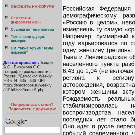
ОБСУДИТЬ НА ФОРУМЕ
Российская Федерация
демографическому раз
Вся статья
«Россию в целом», нев
(в формате PDF)
измеряешь ту самую «ср
Ссылки по теме номера
Например, суммарный к
Темы предыдущих
номеров
году варьировался по с
См. также Архив "Темы
одну женщину (регионы 
номеров"
Тыва и Ленинградская об
Для цитирования:
Тындик
населенного пункта раз
А.О., Бирюкова С.С.
6,43 до 1,04 (не включая
География рождаемости в
России //Демоскоп Weekly.
региона к региону 
2015. № 635 - 636. URL:
деторождения, возрастная
http://demoscope.ru/weekly
/2015/0635/tema01.php
котором женщины всту
Рождаемость реальн
Понравилась статья?
стабилизировалась
Поделитесь с друзьями:
воспроизводства насе
последних лет стало б
Оно идет в русле перес
событий современного ч