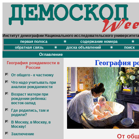
Институт демографии Национального исследовательского университет
первая полоса
содержание номера
обратная связь
доска объявлений
поиск
Оглавление
География р
География рождаемости в
России
От общего - к частному
Что надо учитывать при
анализе рождаемости
Возраст матери при
рождении ребенка:
восток-запад
Где родились, там и
родили?
В Москву, в Москву, в
Москву!
Заключение
От общ