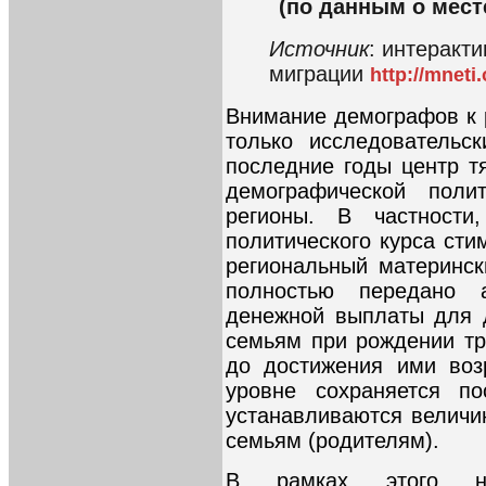
(по данным о месте
Источник
: интеракт
миграции
http://mneti
Внимание демографов к 
только исследовательс
последние годы центр т
демографической поли
регионы. В частности,
политического курса ст
региональный материнск
полностью передано а
денежной выплаты для 
семьям при рождении тр
до достижения ими воз
уровне сохраняется п
устанавливаются велич
семьям (родителям).
В рамках этого не