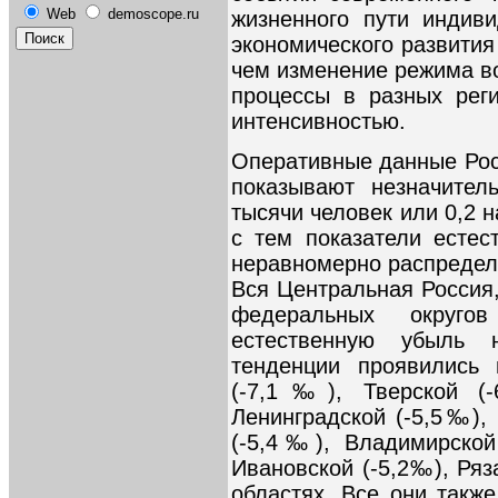
Web
demoscope.ru
жизненного пути индив
экономического развития
чем изменение режима во
процессы в разных рег
интенсивностью.
Оперативные данные Росс
показывают незначител
тысячи человек или 0,2 н
с тем показатели естес
неравномерно распределе
Вся Центральная Россия,
федеральных округ
естественную убыль 
тенденции проявились 
(-7,1‰), Тверской (
Ленинградской (-5,5‰),
(-5,4‰), Владимирской
Ивановской (-5,2‰), Ряз
областях. Все они такж