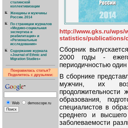
сталинской
коллективизации
Женщины и мужчины
России. 2014
По страницам журналов
«Медико-социальная
http://www.gks.ru/wps/
экспертиза и
реабилитация» и
statistics/publication
«Региональные
исследования»
Сборник выпускается
Содержание журнала
«Journal of Ethnic and
2000 годы - ежег
Migration Studies»
периодичностью один р
Понравилась статья?
В сборнике представ
Поделитесь с друзьями:
мужчин, их возр
продолжительности ж
образования, подго
Web
demoscope.ru
специалистов в обра
среднего и высшего
заболеваемости разл