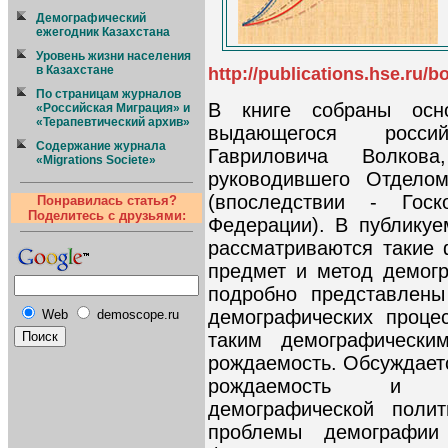
Демографический
ежегодник Казахстана
Уровень жизни населения
в Казахстане
http://publications.hse.ru/
По страницам журналов
В книге собраны осн
«Российская Миграция» и
«Терапевтический архив»
выдающегося росси
Содержание журнала
Гавриловича Волко
«Migrations Societe»
руководившего Отдел
(впоследствии - Гос
Понравилась статья?
Поделитесь с друзьями:
Федерации). В публикуе
рассматриваются такие
предмет и метод демогр
подробно представлены
демографических проце
Web
demoscope.ru
таким демографически
рождаемость. Обсуждает
рождаемость и в
демографической поли
проблемы демографи