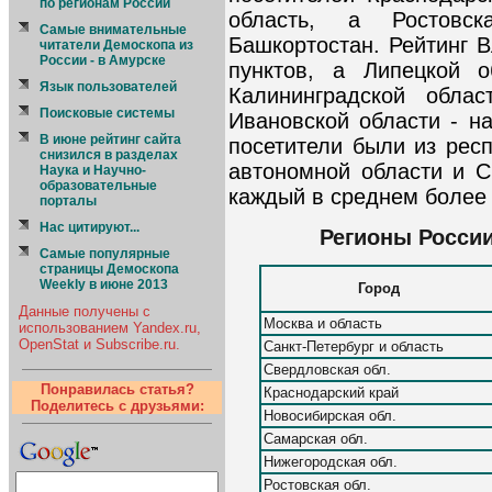
по регионам России
область, а Ростовс
Cамые внимательные
Башкортостан. Рейтинг 
читатели Демоскопа из
России - в Амурске
пунктов, а Липецкой о
Язык пользователей
Калининградской обла
Поисковые системы
Ивановской области - н
В июне рейтинг сайта
посетители были из респ
снизился в разделах
автономной области и С
Наука и Научно-
образовательные
каждый в среднем более 
порталы
Нас цитируют...
Регионы Росси
Самые популярные
страницы Демоскопа
Weekly в июне 2013
Город
Данные получены с
Москва и область
использованием Yandex.ru,
OpenStat и Subscribe.ru.
Санкт-Петербург и область
Свердловская обл.
Понравилась статья?
Краснодарский край
Поделитесь с друзьями:
Новосибирская обл.
Самарская обл.
Нижегородская обл.
Ростовская обл.