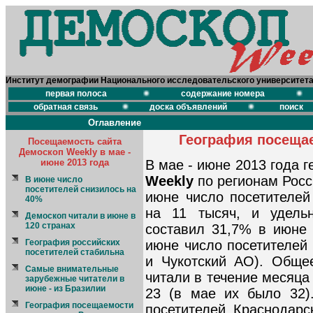
Институт демографии Национального исследовательского университет
первая полоса
содержание номера
обратная связь
доска объявлений
поиск
Оглавление
География посещае
Посещаемость сайта
Демоскоп Weekly в мае -
июне 2013 года
В мае - июне 2013 года 
Weekly
по регионам Росс
В июне число
посетителей снизилось на
июне число посетителей
40%
на 11 тысяч, и удель
Демоскоп читали в июне в
120 странах
составил 31,7% в июне
География российских
июне число посетителей 
посетителей стабильна
и Чукотский АО). Обще
Самые внимательные
читали в течение месяца
зарубежные читатели в
июне - из Бразилии
23 (в мае их было 32)
География посещаемости
посетителей Краснодар