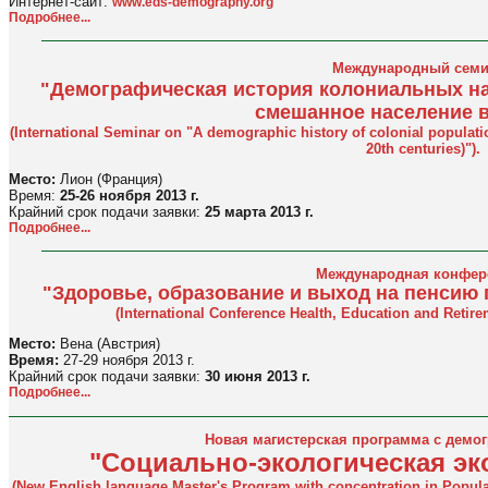
Интернет-сайт:
www.eds-demography.org
Подробнее...
Международный семи
"Демографическая история колониальных на
смешанное население в 
(International Seminar on "A demographic history of colonial populatio
20th centuries)").
Место:
Лион (Франция)
Время:
25-26 ноября 2013 г.
Крайний срок подачи заявки:
25 марта 2013 г.
Подробнее...
Международная конфер
"Здоровье, образование и выход на пенсию 
(International Conference Health, Education and Retire
Место:
Вена (Австрия)
Время:
27-29 ноября 2013 г.
Крайний срок подачи заявки:
30 июня 2013 г.
Подробнее...
Новая магистерская программа с демо
"Социально-экологическая эк
(New English language Master's Program with concentration in Popula