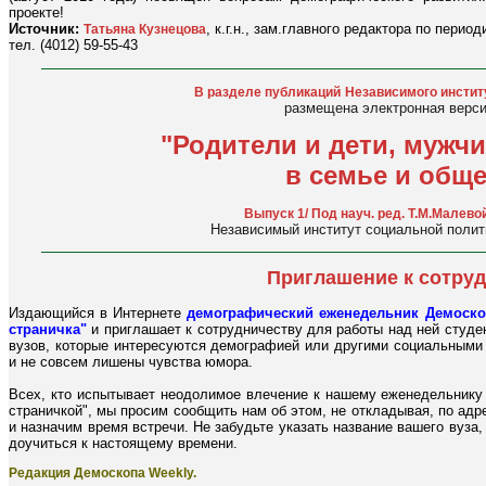
проекте!
Источник:
, к.г.н., зам.главного редактора по перио
Татьяна Кузнецова
тел. (4012) 59-55-43
В разделе публикаций
Независимого инстит
размещена электронная верси
"Родители и дети, муж
в семье и обще
Выпуск 1/ Под науч. ред. Т.М.Малевой
Независимый институт социальной полити
Приглашение к сотру
Издающийся в Интернете
демографический еженедельник Демоско
страничка"
и приглашает к сотрудничеству для работы над ней студе
вузов, которые интересуются демографией или другими социальными 
и не совсем лишены чувства юмора.
Всех, кто испытывает неодолимое влечение к нашему еженедельнику 
страничкой", мы просим сообщить нам об этом, не откладывая, по ад
и назначим время встречи. Не забудьте указать название вашего вуза,
доучиться к настоящему времени.
Редакция Демоскопа Weekly.