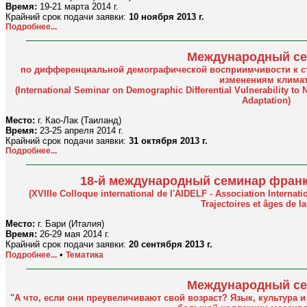
Время:
19-21 марта 2014 г.
Крайний срок подачи заявки:
10 ноября 2013 г.
Подробнее...
Международный с
по дифференциальной демографической восприимчивости к ст
изменениям клима
(International Seminar on Demographic Differential Vulnerability to 
Adaptation)
Место:
г. Као-Лак (Таиланд)
Время:
23-25 апреля 2014 г.
Крайний срок подачи заявки:
31 октября 2013 г.
Подробнее...
18-й международный семинар фран
(XVIIIe Colloque international de l'AIDELF - Association Intern
Trajectoires et âges de la
Место:
г. Бари (Италия)
Время:
26-29 мая 2014 г.
Крайний срок подачи заявки:
20 сентября 2013 г.
•
Подробнее...
Тематика
Международный с
"А что, если они преувеличивают свой возраст? Язык, культура 