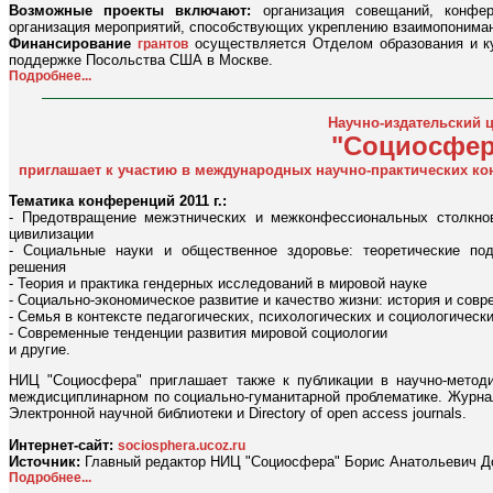
Возможные проекты включают:
организация совещаний, конфер
организация мероприятий, способствующих укреплению взаимопонима
Финансирование
осуществляется Отделом образования и к
грантов
поддержке Посольства США в Москве.
Подробнее...
Научно-издательский 
"Социосфер
приглашает к участию в международных научно-практических ко
Тематика конференций 2011 г.:
- Предотвращение межэтнических и межконфессиональных столкно
цивилизации
- Социальные науки и общественное здоровье: теоретические под
решения
- Теория и практика гендерных исследований в мировой науке
- Социально-экономическое развитие и качество жизни: история и совр
- Семья в контексте педагогических, психологических и социологическ
- Современные тенденции развития мировой социологии
и другие.
НИЦ "Социосфера" приглашает также к публикации в научно-метод
междисциплинарном по социально-гуманитарной проблематике. Журнал
Электронной научной библиотеки и Directory of open acсess journals.
Интернет-сайт:
sociosphera.ucoz.ru
Источник:
Главный редактор НИЦ "Социосфера" Борис Анатольевич Д
Подробнее...