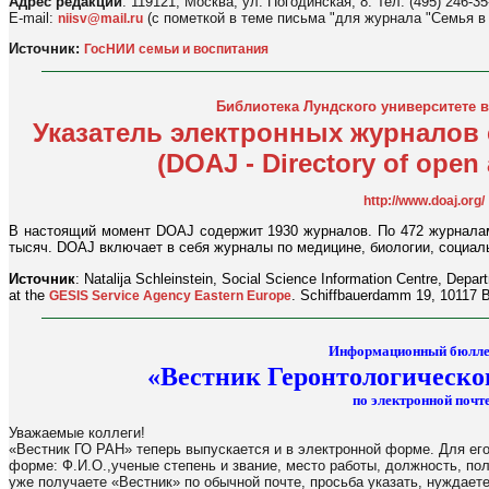
Адрес редакции
: 119121, Москва, ул. Погодинская, 8. Тел. (495) 246-35
E-mail:
(с пометкой в теме письма "для журнала "Семья в
niisv@mail.ru
Источник:
ГосНИИ семьи и воспитания
Библиотека Лундского университете 
Указатель электронных журналов
(DOAJ - Directory of open 
http://www.doaj.org/
В настоящий момент DOAJ содержит 1930 журналов. По 472 журналам
тысяч. DOAJ включает в себя журналы по медицине, биологии, социал
Источник
: Natalija Schleinstein, Social Science Information Centre, Depa
at the
. Schiffbauerdamm 19, 10117 B
GESIS Service Agency Eastern Europe
Информационный бюлле
«Вестник Геронтологическо
по электронной почте
Уважаемые коллеги!
«Вестник ГО РАН» теперь выпускается и в электронной форме. Для его
форме: Ф.И.О.,ученые степень и звание, место работы, должность, по
уже получаете «Вестник» по обычной почте, просьба указать, нуждаете