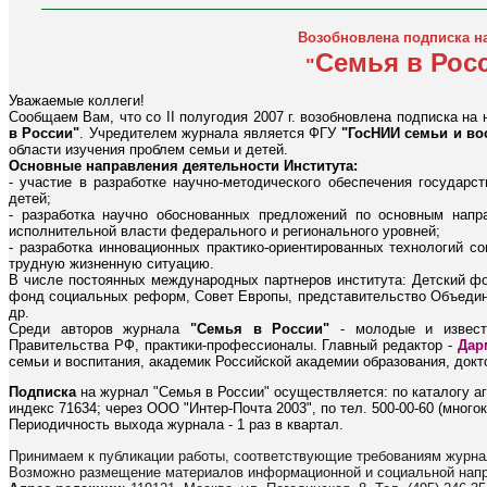
Возобновлена подписка н
Семья в Рос
"
Уважаемые коллеги!
Сообщаем Вам, что со II полугодия 2007 г. возобновлена подписка н
в России"
. Учредителем журнала является ФГУ
"ГосНИИ семьи и во
области изучения проблем семьи и детей.
Основные направления деятельности Института:
- участие в разработке научно-методического обеспечения государс
детей;
- разработка научно обоснованных предложений по основным напр
исполнительной власти федерального и регионального уровней;
- разработка инновационных практико-ориентированных технологий с
трудную жизненную ситуацию.
В числе постоянных международных партнеров института: Детский 
фонд социальных реформ, Совет Европы, представительство Объед
др.
Среди авторов журнала
"Семья в России"
- молодые и извест
Правительства РФ, практики-профессионалы. Главный редактор -
Дар
семьи и воспитания, академик Российской академии образования, докт
Подписка
на журнал "Семья в России" осуществляется: по каталогу аг
индекс 71634; через ООО "Интер-Почта 2003", по тел. 500-00-60 (многока
Периодичность выхода журнала - 1 раз в квартал.
Принимаем к публикации работы, соответствующие требованиям журна
Возможно размещение материалов информационной и социальной напр