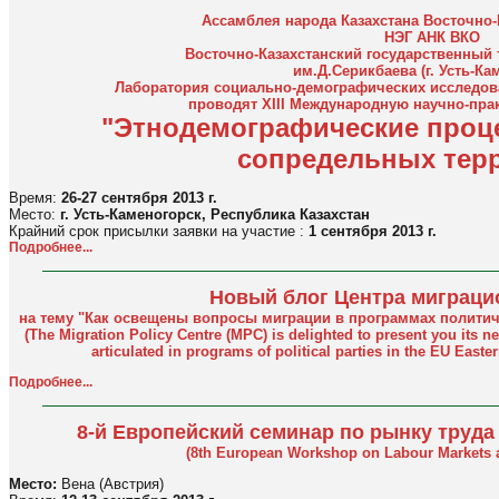
Ассамблея народа Казахстана Восточно-
НЭГ АНК ВКО
Восточно-Казахстанский государственный 
им.Д.Серикбаева (г. Усть-Ка
Лаборатория социально-демографических исследова
проводят XIII Международную научно-пр
"Этнодемографические проце
сопредельных тер
Время:
26-27 сентября 2013 г.
Место:
г. Усть-Каменогорск, Республика Казахстан
Крайний срок присылки заявки на участие :
1 сентября 2013 г.
Подробнее...
Новый блог Центра миграци
на тему "Как освещены вопросы миграции в программах политич
(The Migration Policy Centre (MPC) is delighted to present you its n
articulated in programs of political parties in the EU East
Подробнее...
8-й Европейский семинар по рынку труда
(8th European Workshop on Labour Markets
Место:
Вена (Австрия)