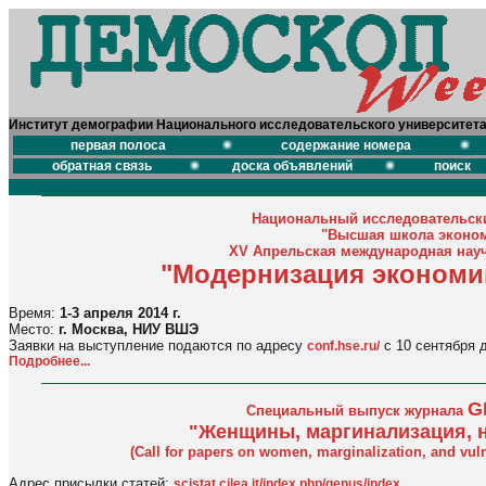
Институт демографии Национального исследовательского университет
первая полоса
содержание номера
обратная связь
доска объявлений
поиск
Национальный исследовательски
"Высшая школа эконо
XV Апрельская международная нау
"Модернизация экономи
Время:
1-3 апреля 2014 г.
Место:
г. Москва, НИУ ВШЭ
Заявки на выступление подаются по адресу
с 10 сентября д
conf.hse.ru/
Подробнее...
G
Специальный выпуск журнала
"Женщины, маргинализация, 
(Call for papers on women, marginalization, and vul
Адрес присылки статей:
scistat.cilea.it/index.php/genus/index