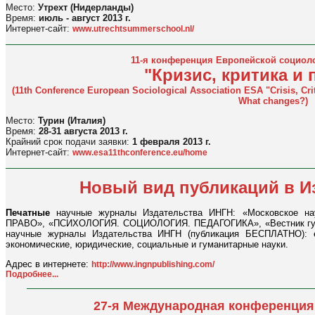
Место:
Утрехт (Нидерланды)
Время:
июль - август 2013 г.
Интернет-сайт:
www.utrechtsummerschool.nl/
11-я конференция Европейской социол
"Кризис, критика и
(11th Conference European Sociological Association ESA "Crisis, Cr
What changes?)
Место:
Турин (Италия)
Время:
28-31 августа 2013 г.
Крайний срок подачи заявки:
1 февраля 2013 г.
Интернет-сайт:
www.esa11thconference.eu/home
Новый вид публикаций в И
Печатные
научные журналы Издательства ИНГН: «Московское н
ПРАВО», «ПСИХОЛОГИЯ. СОЦИОЛОГИЯ. ПЕДАГОГИКА», «Вестник гума
научные журналы Издательства ИНГН (публикация БЕСПЛАТНО): ес
экономические, юридические, социальные и гуманитарные науки.
Адрес в интернете:
http://www.ingnpublishing.com/
Подробнее...
27-я Международная конференция