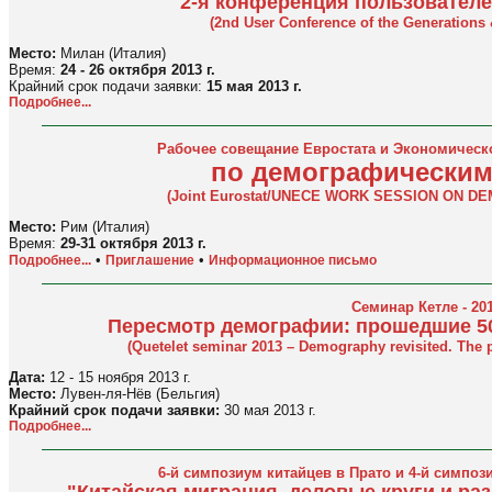
2-я конференция пользовател
(2nd User Conference of the Generation
Место:
Милан (Италия)
Время:
24 - 26 октября 2013 г.
Крайний срок подачи заявки:
15 мая 2013 г.
Подробнее...
Рабочее совещание Евростата и Экономическ
по демографическим
(
Joint Eurostat/UNECE WORK SESSION ON D
Место:
Рим (Италия)
Время:
29-31 октября 2013 г.
•
•
Подробнее...
Приглашение
Информационное письмо
Семинар Кетле - 20
Пересмотр демографии: прошедшие 50 
(Quetelet seminar 2013 – Demography revisited. The p
Дата:
12 - 15 ноября 2013 г.
Место:
Лувен-ля-Нёв (Бельгия)
Крайний срок подачи заявки:
30 мая 2013 г.
Подробнее...
6-й симпозиум китайцев в Прато и 4-й симпо
"Китайская миграция, деловые круги и ра