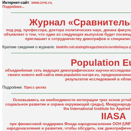
Интернет-сайт
:
.
www.zrns.ru
Подробнее...
Журнал «Сравнитель
под ред. профессора, доктора политических наук, декана факул
объявляет о том, что один из следующих выпусков будет посвя
приглашает к сотрудничеству демографов и специали
Краткие сведения о журнале:
lawinfo.ru/catalog/magazines/sravnitelnaya-po
Population E
объединённая сеть ведущих демографических научно-исследоват
своего нового веб-сайта
, предназначенн
www.population-europe.eu
результатов исследований в обла
Подробнее:
Пресс-релиз
Основываясь на необходимости интеграции трех основ устой
социальное развитие и охрана окружающей среды), Международн
the International Institute for Appli
IIASA
при финансовой поддержке Фонда народонаселения ООН (UNFP
народонаселения и развития, чтобы обсудить, как демографич