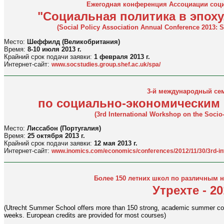
Ежегодная конференция Ассоциации соци
"Социальная политика в эпох
(Social Policy Association Annual Conference 2013: S
Место:
Шеффилд (Великобритания)
Время:
8-10 июля 2013 г.
Крайний срок подачи заявки:
1 февраля 2013 г.
Интернет-сайт:
www.socstudies.group.shef.ac.uk/spa/
3-й международный се
по социально-экономическим
(3rd International Workshop on the Soci
Место:
Лиссабон (Португалия)
Время:
25 октября 2013 г.
Крайний срок подачи заявки:
12 мая 2013 г.
Интернет-сайт:
www.inomics.com/economics/conferences/2012/11/30/3rd-in
Более 150 летних школ по различным 
Утрехте - 20
(Utrecht Summer School offers more than 150 strong, academic summer cours
weeks. European credits are provided for most courses)