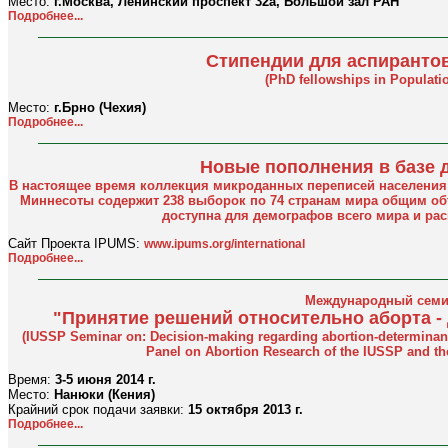
Место:
г.Москва, Ленинский проспект 32а, Большой зал РАН
Подробнее...
Стипендии для аспиранто
(PhD fellowships in Populatio
Место:
г.Брно (Чехия)
Подробнее...
Новые пополнения в базе 
В настоящее время коллекция микроданных переписей населения 
Миннесоты содержит 238 выборок по 74 странам мира общим о
доступна для демографов всего мира и ра
Сайт Проекта IPUMS:
www.ipums.org/international
Подробнее...
Международный семи
"Принятие решений относительно аборта -
(IUSSP Seminar on: Decision-making regarding abortion-determinant
Panel on Abortion Research of the IUSSP and th
Время:
3-5 июня 2014 г.
Место:
Нанюки (Кения)
Крайний срок подачи заявки:
15 октября 2013 г.
Подробнее...