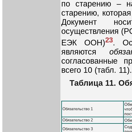
по старению – 
старению, которая
Документ носи
осуществления (
23
ЕЭК ООН)
. Ос
являются
обяз
согласованные пр
всего 10 (табл. 11).
Таблица 11. О
Обе
Обязательство 1
что
пос
Обязательство 2
Обе
Сод
Обязательство 3
про