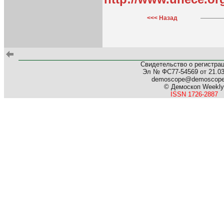
<<< Назад
Свидетельство о регистра
Эл № ФС77-54569 от 21.03.
demoscope@demoscop
© Демоскоп Weekly
ISSN 1726-2887