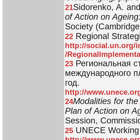
Sidorenko, A. and
21
of Action on Ageing
Society (Cambridge 
Regional Strategi
22
http://social.un.org
/RegionalImplementa
Региональная с
23
международного п
год.
http://www.unece.or
Modalities for the
24
Plan of Action on A
Session, Commissio
UNECE Working 
25
http://www.unece.or