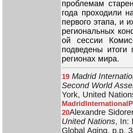
проблемам старен
года проходили н
первого этапа, и 
региональных кон
ой сессии Коми
подведены итоги 
регионах мира.
Madrid Internatio
19
Second World Assem
York, United Natio
MadridInternational
Alexandre Sidore
20
United Nations
, In:
Global Aging
,
p.p. 