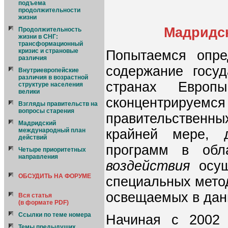
подъема
продолжительности
жизни
Мадридс
Продолжительность
жизни в СНГ:
трансформационный
кризис и страновые
Попытаемся опре
различия
содержание госуд
Внутриевропейские
различия в возрастной
странах Евро
структуре населения
велики
сконцентрируе
Взгляды правительств на
вопросы старения
правительственн
Мадридский
крайней мере, д
международный план
действий
программ в обл
Четыре приоритетных
направления
воздействия
осущ
ОБСУДИТЬ НА ФОРУМЕ
специальных метод
освещаемых в дан
Вся статья
(в формате PDF)
Ссылки по теме номера
Начиная с 2002
Темы предыдущих