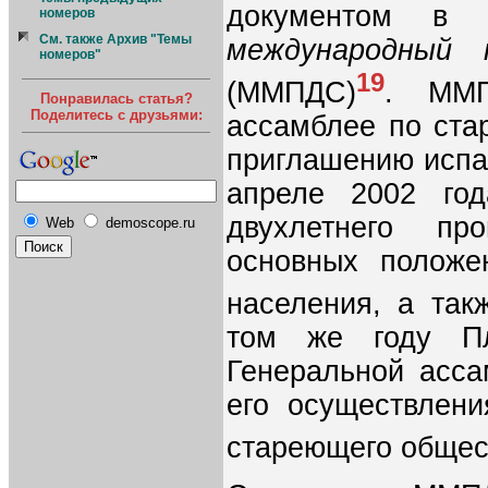
документом в 
номеров
См. также Архив "Темы
международный 
номеров"
19
(ММПДС)
. ММП
Понравилась статья?
Поделитесь с друзьями:
ассамблее по ста
приглашению испа
апреле 2002 го
двухлетнего пр
Web
demoscope.ru
основных положе
населения, а так
том же году Пл
Генеральной асса
его осуществлени
стареющего общес