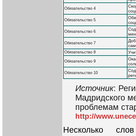
Ско
Обязательство 4
соц
Обе
Обязательство 5
соц
Сод
Обязательство 6
мен
Доб
Обязательство 7
сам
Обязательство 8
Учи
Ока
Обязательство 9
сол
Сод
Обязательство 10
рег
Источник
: Рег
Мадридского м
проблемам стар
http://www.unec
Несколько сло