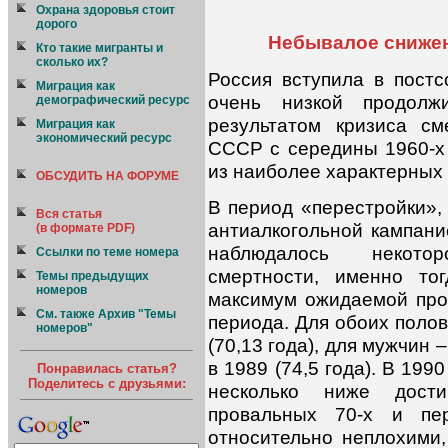
Охрана здоровья стоит
дорого
Небывалое снижен
Кто такие мигранты и
сколько их?
Россия вступила в постс
Миграция как
очень низкой продолж
демографический ресурс
результатом кризиса см
Миграция как
экономический ресурс
СССР с середины 1960-х 
из наиболее характерных 
ОБСУДИТЬ НА ФОРУМЕ
В период «перестройки», 
Вся статья
антиалкогольной кампани
(в формате PDF)
наблюдалось некото
Ссылки по теме номера
смертности, именно то
Темы предыдущих
номеров
максимум ожидаемой про
См. также Архив "Темы
периода. Для обоих полов
номеров"
(70,13 года), для мужчин 
в 1989 (74,5 года). В 199
Понравилась статья?
Поделитесь с друзьями:
несколько ниже дост
провальных 70-х и пе
относительно неплохими,