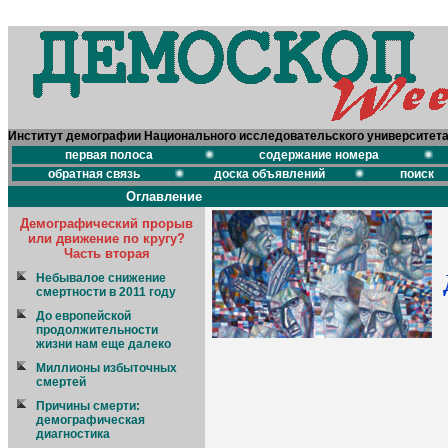
Институт демографии Национального исследовательского университет
первая полоса
содержание номера
обратная связь
доска объявлений
поиск
Оглавление
Демографический прорыв
или движение по кругу?
Часть вторая
Небывалое снижение
смертности в 2011 году
До европейской
продолжительности
жизни нам еще далеко
Миллионы избыточных
смертей
Причины смерти:
демографическая
диагностика