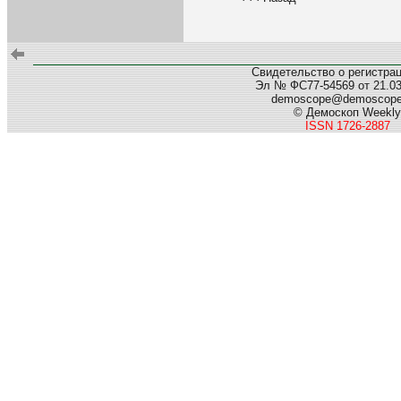
Свидетельство о регистра
Эл № ФС77-54569 от 21.03.
demoscope@demoscop
© Демоскоп Weekly
ISSN 1726-2887