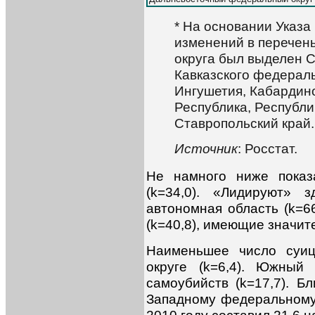
* На основании Указа
изменений в перечен
округа был выделен С
Кавказского федераль
Ингушетия, Кабардино
Республика, Республи
Ставропольский край.
Источник
: Росстат.
Не намного ниже показ
(k=34,0). «Лидируют» з
автономная область (k=66
(k=40,8), имеющие значит
Наименьшее число суиц
округе (k=6,4). Южный
самоубийств (k=17,7). Б
Западному федеральному 
2010 году составил 21,6 н