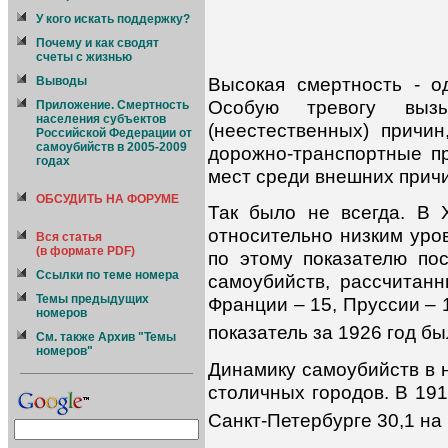
У кого искать поддержку?
Почему и как сводят
счеты с жизнью
Высокая смертность - о
Выводы
Особую тревогу выз
Приложение. Смертность
населения субъектов
(неестественных) причин
Российской Федерации от
самоубийств в 2005-2009
дорожно-транспортные пр
годах
мест среди внешних прич
ОБСУДИТЬ НА ФОРУМЕ
Так было не всегда. В 
относительно низким уро
Вся статья
(в формате PDF)
по этому показателю по
Ссылки по теме номера
самоубийств, рассчитанн
Темы предыдущих
Франции – 15, Пруссии – 1
номеров
показатель за 1926 год бы
См. также Архив "Темы
номеров"
Динамику самоубийств в 
столичных городов. В 19
Санкт-Петербурге 30,1 на 