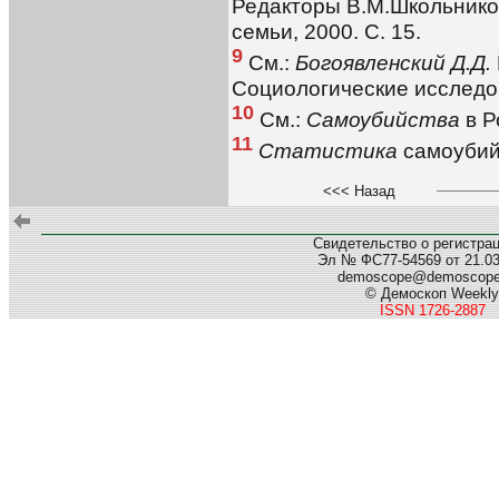
Редакторы В.М.Школьнико
семьи, 2000. С. 15.
9
См.:
Богоявленский Д.Д.
Социологические исследов
10
См.:
Самоубийства
в Р
11
Статистика
самоубий
<<< Назад
Свидетельство о регистра
Эл № ФС77-54569 от 21.03.
demoscope@demoscop
© Демоскоп Weekly
ISSN 1726-2887