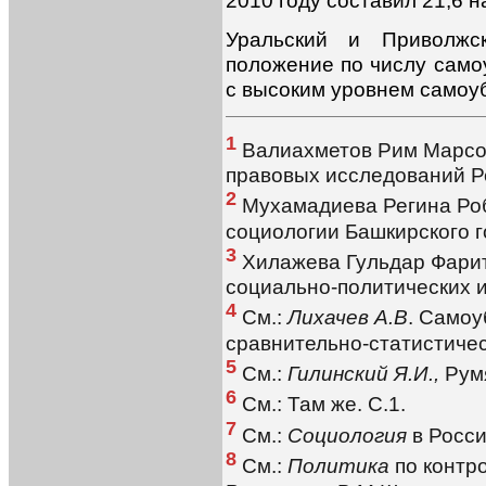
Уральский и Приволжс
положение по числу самоу
с высоким уровнем самоуб
1
Валиахметов Рим Марсов
правовых исследований Р
2
Мухамадиева Регина Роб
социологии Башкирского г
3
Хилажева Гульдар Фарито
социально-политических 
4
См.:
Лихачев А.В
. Самоу
сравнительно-статистичес
5
См.:
Гилинский Я.И.,
Рум
6
См.: Там же. С.1.
7
См.:
Социология
в Росси
8
См.:
Политика
по контр