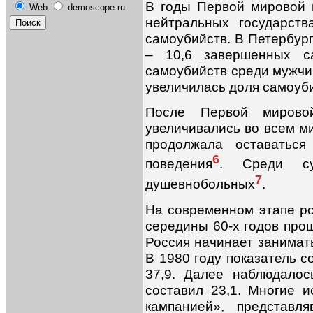
В годы Первой мировой 
Web
demoscope.ru
нейтральных государст
самоубийств. В Петербург
– 10,6 завершенных с
самоубийств среди мужчи
увеличилась доля самоуби
После Первой мирово
увеличивались во всем ми
продолжала оставатьс
6
поведения
. Среди су
7
душевнобольных
.
На современном этапе ро
середины 60-х годов прош
Россия начинает занимат
В 1980 году показатель с
37,9. Далее наблюдалос
составил 23,1. Многие и
кампанией», представл