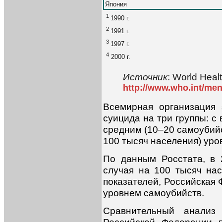
Япония
1
1990 г.
2
1991 г.
3
1997 г.
4
2000 г.
Источник
: World Healt
http://www.who.int/men
Всемирная организация 
суицида на три группы: с
средним (10–20 самоубийст
100 тысяч населения) ур
По данным Росстата, в 
случая на 100 тысяч нас
показателей, Российская 
уровнем самоубийств.
Сравнительный анализ