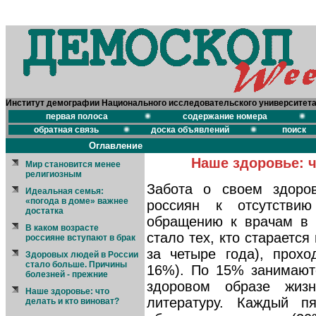
Институт демографии Национального исследовательского университет
первая полоса
содержание номера
обратная связь
доска объявлений
поиск
Оглавление
Наше здоровье: ч
Мир становится менее
религиозным
Забота о своем здоров
Идеальная семья:
«погода в доме» важнее
россиян к отсутстви
достатка
обращению к врачам в 
В каком возрасте
стало тех, кто старается
россияне вступают в брак
за четыре года), прох
Здоровых людей в России
стало больше. Причины
16%). По 15% занимают
болезней - прежние
здоровом образе жиз
Наше здоровье: что
литературу. Каждый п
делать и кто виноват?