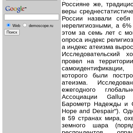
Россияне же, традицио
веры среднестатистич
России назвали себя
нерелигиозными, а 6%
Web
demoscope.ru
этом за семь лет с мо
опроса индекс религио
а индекс атеизма вырос
Исследовательский 
провел на территори
самоидентификации,
которого были постр
атеизма. Исследов
ежегодного глобаль
Ассоциации Gallup I
Барометр Надежды и От
Hope and Despair"). О
в 59 странах мира, ох
земного шара (поря
респондентов опр