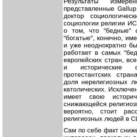
Результаты измерен
представленные Gallup 
доктор социологическ
социологии религии И
о том, что "бедные" 
"богатые", конечно, им
и уже неоднократно бы
работает в самых "бед
европейских стран, вс
и исторические о
протестантских стран
доля нерелигиозных л
католических. Исключен
имеет свою историч
снижающейся религиозн
вероятно, стоит ра
религиозных людей в 
Сам по себе факт сниж