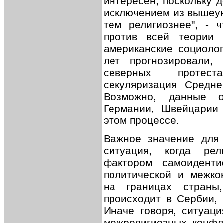
интересен, поскольку 
исключением из вышеук
тем религиознее", - 
против всей теории 
американские социоло
лет прогнозировали,
северных протест
секуляризация Средн
Возможно, данные о
Германии, Швейцарии 
этом процессе.
Важное значение для 
ситуация, когда ре
фактором самоидент
политической и межко
на границах страны
происходит в Сербии, 
Иначе говоря, ситуац
межрелигиозных конфл