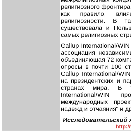
религиозного фронтира 
как правило, вли
религиозности. В т
существовала и Поль
самых религиозных стр
Gallup International/WI
ассоциация независимы
объединяющая 72 комп
опросы в почти 100 с
Gallup International/WI
на президентских и па
странах мира. В т
International/WIN
международных проек
надежд и отчаяния" и др
Исследовательский х
http: