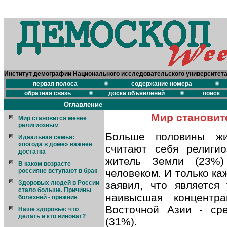
Институт демографии Национального исследовательского университет
первая полоса
содержание номера
обратная связь
доска объявлений
поиск
Оглавление
Мир становит
Мир становится менее
религиозным
Больше половины жи
Идеальная семья:
«погода в доме» важнее
считают себя религи
достатка
житель Земли (23%)
В каком возрасте
человеком. И только к
россияне вступают в брак
заявил, что является
Здоровых людей в России
стало больше. Причины
наивысшая концентр
болезней - прежние
Восточной Азии - ср
Наше здоровье: что
делать и кто виноват?
(31%).