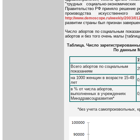
"трудных социально-экономических
Правительство РФ приняло решение ре
производства искусственно
http://www.demoscope.ru/weekly/2003/01
развитии страны был признан завершен
Число абортов по социальным показа
абортов и без того очень малы (таблица
Таблица. Число зарегистрированны
По данным М
1
Всего абортов по социальным
2
показаниям
на 1000 женщин в возрасте 15-49
0
лет
в % от числа абортов,
выполненных в учреждениях
0
Минздравсоцразвития*
*без учета самопроизвольных, 