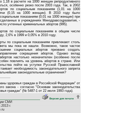
ло 1,18 в расчете на 1000 женщин репродуктивного
ться, особенно резко после 2003 года. Так, в 2002
ортов по социальным показаниям (1,01 на 1000
сячи (0,15 на 1000 женщин). В 2010 году было
 социальным показаниям (0,01 на 1000 женщин) при
 сделанных в учреждениях Минздравсоцразвития, -
исло учтенных криминальных абортов (995).
ортов по социальным показаниям в общем числе
ду, 2,6% в 1999 и 0,05% в 2010 году.
орты по социальным показаниям привлекают столь
вета мы пока не нашли. Возможно, такое частое
ношении социальных абортов призвано создать
аправлении сокращения абортов. Однако вклад
бортов настолько незначителен (особенно после
особен повлиять на уровень абортов в стране. Или
ельства пойти на уступки Русской Православной
стаивает необходимость законодательного запрета
 дальнейшие законодательные ограничения?
раны здоровья граждан в Российской Федерации" от
ого закона - согласно "Основам законодательства
вья граждан" (№ 5487-1 от 22 июля 1993 года).
Версия для печати
ции СМИ
2013 г.
e.ru