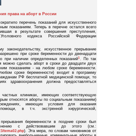
ия права на аборт в России
ократило перечень показаний для искусственного
ным показаниям. Теперь в перечне остался всего
пившая в результате совершения преступления,
Уголовного кодекса Российской Федерации
му законодательству, искусственное прерывание
азрешено при сроке беременности до двенадцати
1
ко при наличии определенных показаний
. По так
 можно сделать аборт в сроки до двадцати двух
ким показаниям - на любом сроке беременности.
 любом сроке беременности) входит в программу
гражданам РФ бесплатной медицинской помощи, то
циях здравоохранения должна предоставляться
 частных клиниках, имеющих соответствующую
торым относятся аборты по социальным показаниям)
еждениях, имеющих условия для оказания
помощи, в т.ч. экстренной хирургической,
 прерывания беременности в поздние сроки был
внению с действовавшим до этого (см.:
). Эта мера, по словам чиновников от
23/tema02.php
дировать внебольничные, криминальные аборты в