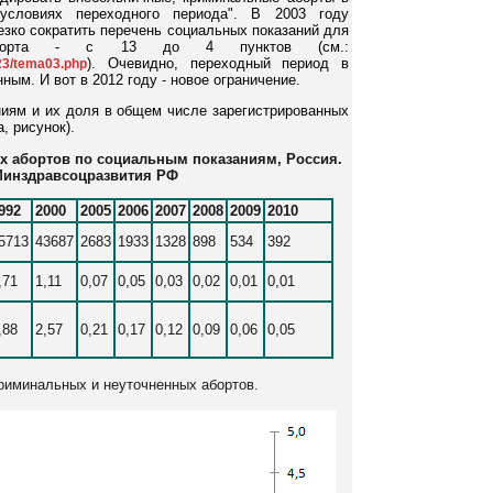
 условиях переходного периода". В 2003 году
зко сократить перечень социальных показаний для
го аборта - c 13 до 4 пунктов (см.:
). Очевидно, переходный период в
23/tema03.php
ным. И вот в 2012 году - новое ограничение.
ниям и их доля в общем числе зарегистрированных
, рисунок).
х абортов по социальным показаниям, Россия.
инздравсоцразвития РФ
992
2000
2005
2006
2007
2008
2009
2010
5713
43687
2683
1933
1328
898
534
392
,71
1,11
0,07
0,05
0,03
0,02
0,01
0,01
,88
2,57
0,21
0,17
0,12
0,09
0,06
0,05
криминальных и неуточненных абортов.