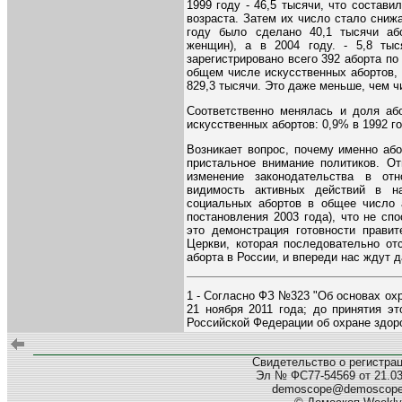
1999 году - 46,5 тысячи, что состави
возраста. Затем их число стало снижа
году было сделано 40,1 тысячи аб
женщин), а в 2004 году. - 5,8 ты
зарегистрировано всего 392 аборта по
общем числе искусственных абортов,
829,3 тысячи. Это даже меньше, чем ч
Соответственно менялась и доля аб
искусственных абортов: 0,9% в 1992 го
Возникает вопрос, почему именно аб
пристальное внимание политиков. От
изменение законодательства в от
видимость активных действий в н
социальных абортов в общее число а
постановления 2003 года), что не сп
это демонстрация готовности правит
Церкви, которая последовательно от
аборта в России, и впереди нас ждут
1 - Согласно ФЗ №323 "Об основах ох
21 ноября 2011 года; до принятия эт
Российской Федерации об охране здоро
Свидетельство о регистра
Эл № ФС77-54569 от 21.03.
demoscope@demoscop