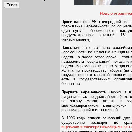
Новые ограничен
Правительство РФ в очередной раз с
прерывания беременности по социаль
один пункт - беременность, насту
предусмотренного статьей 131 
(изнасилование).
Напомним, что, согласно российско
беременности по желанию женщины р
недель, а после этого срока - толь
называемым "социальным" показаниям
недель беременности, а по медицинс
Услуга по производству аборта (на
государственных гарантий оказания 
есть в государственных организа
бесплатно.
Прервать беременность можно и в
лицензию; так, поздние аборты (к ко
по закону можно делать в учр
квалифицированной медицинской 
реанимационной и интенсивной.
В 1996 году список оснований для
существенно расширен по сра
http://www.demoscope.ru/weekly/2003/01
здравоохранения, имела целью ликви