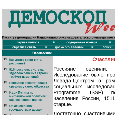
Институт демографии Национального исследовательского университет
первая полоса
содержание номера
обратная связь
доска объявлений
поиск
Оглавление
Счастли
Как долго хотят жить
россияне?
Россияне оценили, 
91% россиян: система
здравоохранения страны
Исследование было про
требует изменений
Левада-Центром в рам
Россияне относят себя к
социальных исследовани
среднему слою общества
Programme, ISSP) п
Идеи Путина по
миграционной политике:
населения России, 151
общественная оценка
старше.
Об отношениях
государства и церкви
Достаточно счастливым