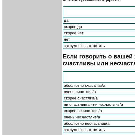
да
скорее да
скорее нет
нет
затрудняюсь ответить
Если говорить о вашей
счастливы или несчас
абсолютно счастлив/а
очень счастлив/а
скорее счастлив/а
ни счастлив/а - ни несчастлив/а
скорее несчастлив/а
очень несчастлив/а
абсолютно несчастлив/а
затрудняюсь ответить