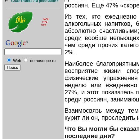
Счастливы ли россияне?
россиян. Еще 47% «скоре
Из тех, кто ежедневно
алкогольных напитков, 
абсолютно счастливыми;
среди вообще непьющих
чем среди прочих катег
2%.
Web
demoscope.ru
Наиболее благоприятны
восприятие жизни спо
физические упражнения
неделю или ежедневно
27%, и этот показатель 
среди россиян, занимаю
Взаимосвязь между тем
курит ли он, проследить 
Что Вы могли бы сказат
последние дни?