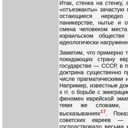
Итак, стенка на стенку,
«отъезжанты» зачастую 
остающиеся нередк
паникерстве, нытье и о
смена человеком места
израильском обществе
идеологически нагруженн
Заметим, что примерно 
покидающих страну ев
государстве — СССР, в п
доктрина существенно 
числе прагматическими 
Например, известные до
х гг. о борьбе с эмигра
феномен еврейской эми
теми же словами, 
17
высказываниях
. Пока
советских евреев —
господствовало весьма 