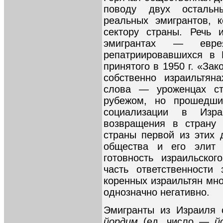
поводу двух остальн
реальных эмигрантов, 
сектору страны. Речь 
эмигрантах — евр
репатриировавшихся в 
принятого в 1950 г. «Зак
собственно израильтян
слова — уроженцах ст
рубежом, но прошедши
социализации в Изр
возвращения в страну 
страны первой из этих 
общества и его элит 
готовность израильско
часть ответственности
коренных израильтян мн
однозначно негативно.
Эмигранты из Израиля 
йордим
(ед. число —
йо