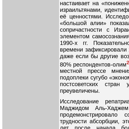
настаивает на «понижен
израильтянами, идентиф
её ценностями. Исслед
«большой алии» показа
сопричастности с Изр
элементом самосознани
1990-х гг. Показатель
времени зафиксировали 
даже если бы другие во
80% респондентов-олим
местной прессе мнени
подоплеки сугубо «экон
постсоветских стран
преувеличены.
Исследование репатриа
Маджидом Аль-Хадже
продемонстрировало с
трудности абсорбции, э
лет после начала бо