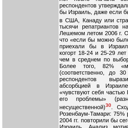
респондентов утверждали
бы Израиль, даже если б
в США, Канаду или стр
тысячи репатриантов н
Лешемом летом 2006 г. 
что «если бы можно было
приехали бы в Израил
когорт 18-24 и 25-29 ле
чем в среднем по выбо
Более того, 82% «м
(соответственно, до 3
респондентов выраз
абсорбцией в Израил
«чувствуют себя частью 
его проблемы» (раз
30
несущественной)
. Схо
Розенбаум-Тамари: 75% 
2004 гг. повторили бы се
Израиль. Анализ моти