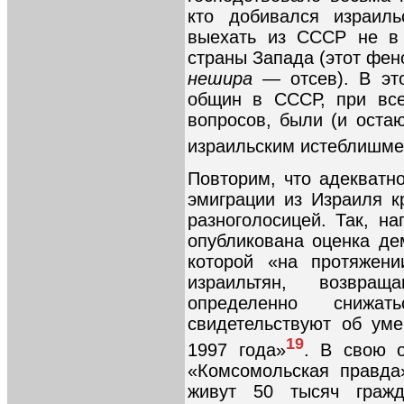
кто добивался израил
выехать из СССР не в
страны Запада (этот фен
нешира —
отсев). В эт
общин в СССР, при все
вопросов, были (и оста
израильским истеблишм
Повторим, что адекватн
эмиграции из Израиля к
разноголосицей. Так, н
опубликована оценка де
которой «на протяжени
израильтян, возвра
определенно снижа
свидетельствуют об ум
19
1997 года»
. В свою о
«Комсомольская правда
живут 50 тысяч гра