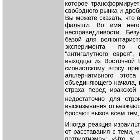
которое трансформирует
свободного рынка и дроби
Вы можете сказать, что 
фальши. Во имя него
несправедливости. Без
базой для волюнтарист
эксперимента по с
"антигалутного еврея"
выходцы из Восточной 
сионистскому этосу при
альтернативного этос
объединяющего начала, 
страха перед иракской 
недостаточно для строи
высказывания отъезжающ
бросают вызов всем тем, 
Иногда реакция израиль
от расставания с теми, 
патриотизма»: «Что ж,