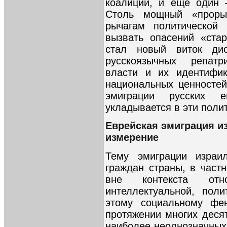
коалиции, и ещё один 
Столь мощный «прор
рычагам политической
вызвать опасений «ста
стал новый виток дис
русскоязычных репат
власти и их идентифик
национальных ценностей
эмиграции русских 
укладывается в эти поли
Еврейская эмиграция и
измерение
Тему эмиграции израи
граждан страны, в част
вне контекста от
интеллектуальной, пол
этому социальному фе
протяжении многих деся
наиболее неоднозначных