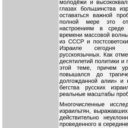
молодёжи и высококвал
глазах большинства из
оставаться важной про
полной мере это от
настроениям в среде 
времени массовой волн
из СССР и постсоветски
Израиле сегодня 
русскоязычных. Как отме
десятилетий политики и 
этой теме, причем ур
повышался до трагич
долгожданной алии» и 
бегства русских изра
реальные масштабы про
Многочисленные иссле
израильтян, выражавших
действительно неуклон
проведенного в середине 