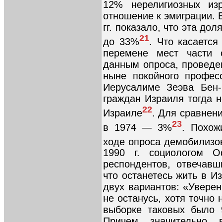
12% нерелигиозных изр
отношение к эмиграции. 
гг. показало, что эта до
21
до 33%
. Что касаетс
перемене мест части
данным опроса, проведен
ныне покойного профес
Иерусалиме Зеэва Бен-
граждан Израиля тогда н
22
Израиле
. Для сравнени
23
в 1974 — 3%
. Похож
ходе опроса демобилизо
1990 г. социологом 
респондентов, отвечав
что останетесь жить в И
двух вариантов: «Уверен
не останусь, хотя точно 
выборке таковых было 
Причем значительно 