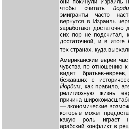
они покинули Израиль н
чтобы считать
йорди
эмигранты часто нас
вернутся в Израиль чере
заработают достаточно д
сих пор не подсчитал, 
достаточной, и в итоге
тех странах, куда выехал
Американские евреи ча
чувства по отношению к
видят братьев-еврее
бежавших с историческ
Йордим
, как правило, а
религиозную жизнь е
причина широкомасштаб
— экономические возможн
которые может предоста
какую роль играет н
арабский конфликт в реш