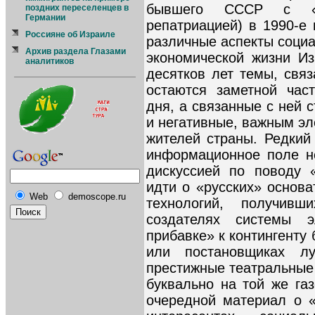
бывшего СССР с «б
поздних переселенцев в
Германии
репатриацией) в 1990-е 
Россияне об Израиле
различные аспекты социа
Архив раздела Глазами
экономической жизни И
аналитиков
десятков лет темы, связ
остаются заметной час
дня, а связанные с ней 
и негативные, важным э
жителей страны. Редкий 
информационное поле н
дискуссией по поводу 
идти о «русских» основ
Web
demoscope.ru
технологий, получивш
создателях системы э
прибавке» к контингенту
или постановщиках лу
престижные театральные 
буквально на той же га
очередной материал о 