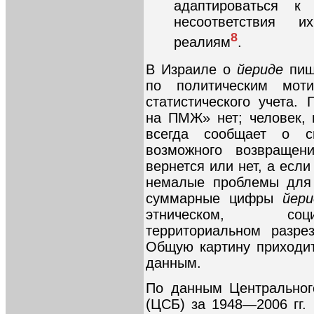
адаптироваться к
несоответствия и
8
реалиям
.
В Израиле о
йериде
пишу
по политическим мот
статистического учета
на ПМЖ» нет; человек,
всегда сообщает о с
возможного возвращен
вернется или нет, а если
немалые проблемы для 
суммарные цифры
йери
этническом, соци
территориальном разре
Общую картину приходи
данным.
По данным Центральног
(ЦСБ) за 1948—2006 гг. 