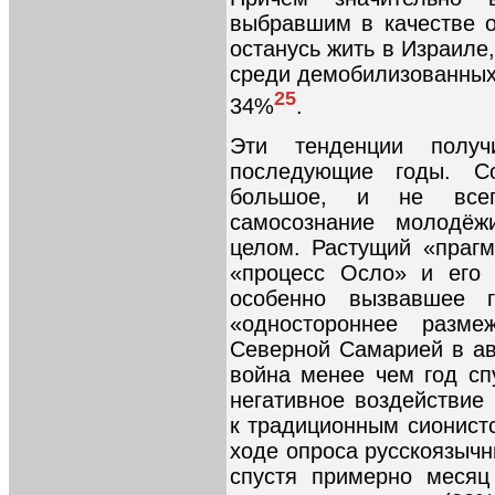
выбравшим в качестве о
останусь жить в Израиле,
среди демобилизованных 
25
34%
.
Эти тенденции полу
последующие годы. С
большое, и не всег
самосознание молодёж
целом. Растущий «прагм
«процесс Осло» и его 
особенно вызвавшее г
«одностороннее разм
Северной Самарией в авг
война менее чем год сп
негативное воздействие
к традиционным сионистс
ходе опроса русскоязычны
спустя примерно месяц