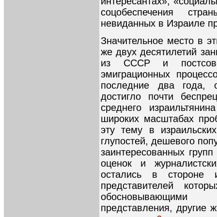
интересантах», «социаль
соцобеспечения стр
невиданных в Израиле п
Значительное место в эт
же двух десятилетий за
из СССР и постсов
эмиграционных процесс
последние два года, 
достигло почти беспре
среднего израильтянин
широких масштабах про
эту тему в израильски
глупостей, дешевого поп
заинтересованных групп
оценок и журналистски
остались в стороне и
представителей котор
обосновывающими 
представления, другие 