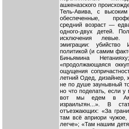
ашкеназского происхожд
Тель-Авива, с высоким
обеспеченные, профе
средний возраст — едв
одного-двух детей. По
исключения левые. 
эмиграции: убийство 
политикой (и самим фак
Биньямина Нетанияху
«продолжающаяся оккуп
ощущения сопричастнос
летний Одед, дизайнер, 
не по душе заунывный то
но что поделать, если у
вот мы едем в Амс
израильтян...». В ст
отъезжающих: «За грани
там всё априори чужое,
легче»; «Там нашим детя