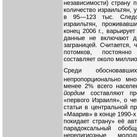
независимости) страну п
количество израильтян, 
в 95—123 тыс. Следов
израильтян, проживавш
конец 2006 г., варьирует
данные не включают де
заграницей. Считается, 
потомков, постоянн
составляет около миллио
Среди обосновав
непропорционально мно
менее 2% всего населе
йордим
составляют пре
«первого Израиля», о ч
статьи в центральной пр
«Маарив» в конце 1990-х 
покидает страну» её ав
парадоксальный обобщ
нерелигиозные моло