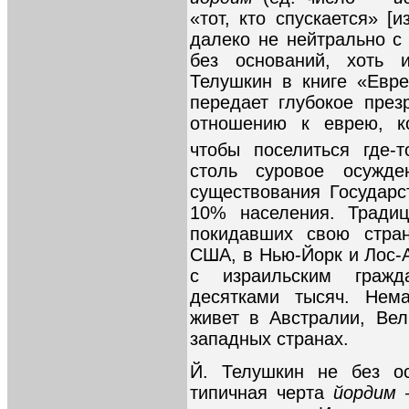
«тот, кто спускается» [
далеко не нейтрально с 
без оснований, хоть 
Телушкин в книге «Евре
передает глубокое през
отношению к еврею, ко
чтобы поселиться где-
столь суровое осужде
существования Государс
10% населения. Традиц
покидавших свою стран
США, в Нью-Йорк и Лос-
с израильским гражд
десятками тысяч. Нем
живет в Австралии, Вел
западных странах.
Й. Телушкин не без ос
типичная черта
йордим
—