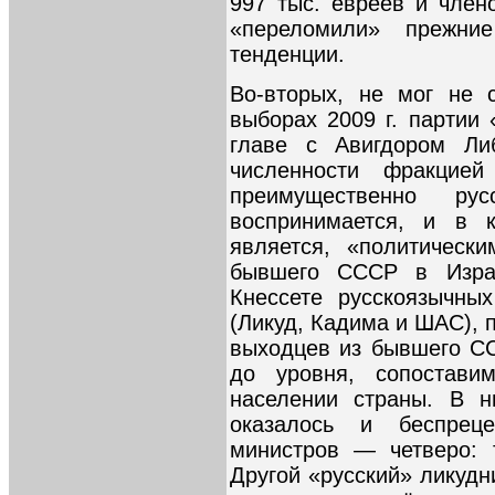
997 тыс. евреев и член
«переломили» прежние
тенденции.
Во-вторых, не мог не 
выборах 2009 г. парти
главе с Авигдором Ли
численности фракцие
преимущественно рус
воспринимается, и в к
является, «политическ
бывшего СССР в Израи
Кнессете русскоязычны
(Ликуд, Кадима и ШАС), 
выходцев из бывшего СС
до уровня, сопостав
населении страны. В н
оказалось и беспреце
министров — четверо: 
Другой «русский» ликуд