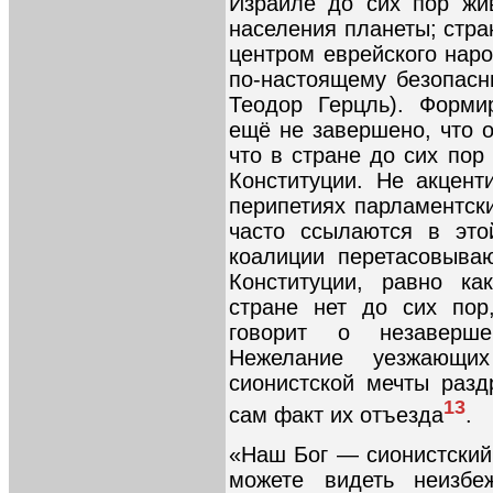
Израиле до сих пор жи
населения планеты; стра
центром еврейского наро
по-настоящему безопас
Теодор Герцль). Форми
ещё не завершено, что 
что в стране до сих пор
Конституции. Не акцен
перипетиях парламентск
часто ссылаются в это
коалиции перетасовыва
Конституции, равно ка
стране нет до сих пор
говорит о незавершен
Нежелание уезжающи
сионистской мечты раз
13
сам факт их отъезда
.
«Наш Бог — сионистский
можете видеть неизбе