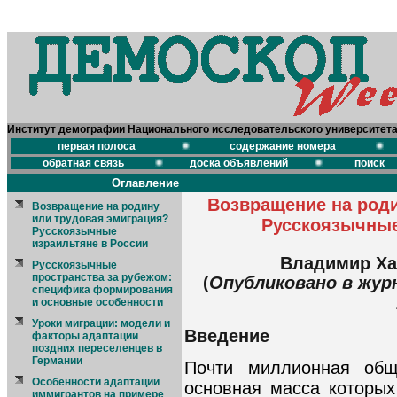
Институт демографии Национального исследовательского университет
первая полоса
содержание номера
обратная связь
доска объявлений
поиск
Оглавление
Возвращение на роди
Возвращение на родину
или трудовая эмиграция?
Русскоязычные
Русскоязычные
израильтяне в России
Владимир Ха
Русскоязычные
пространства за рубежом:
(
Опубликовано в журн
специфика формирования
и основные особенности
Уроки миграции: модели и
Введение
факторы адаптации
поздних переселенцев в
Германии
Почти миллионная общи
Особенности адаптации
основная масса которых
иммигрантов на примере