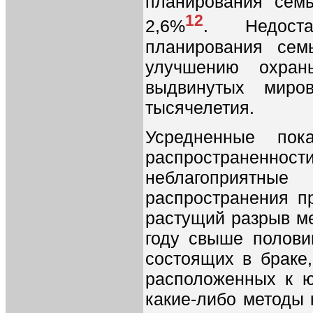
планирования сем
12
2,6%
. Недоста
планирования сем
улучшению охран
выдвинутых миро
тысячелетия.
Усредненные пок
распространенно
неблагоприятн
распространения п
растущий разрыв м
году свыше полови
состоящих в браке,
расположенных к ю
какие-либо методы 