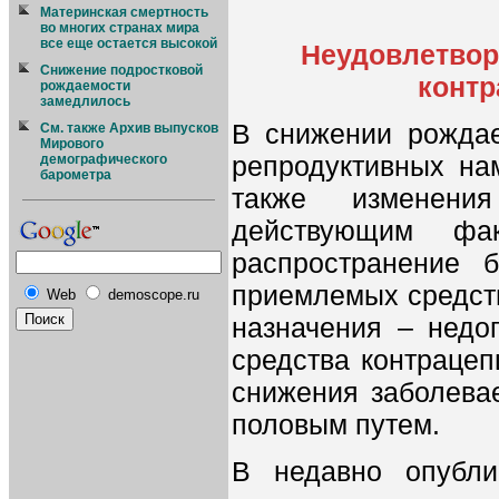
Материнская смертность
во многих странах мира
все еще остается высокой
Неудовлетвор
Снижение подростковой
контр
рождаемости
замедлилось
В снижении рождае
См. также Архив выпусков
Мирового
репродуктивных на
демографического
барометра
также изменени
действующим фа
распространение 
приемлемых средств
Web
demoscope.ru
назначения – недо
средства контрацеп
снижения заболева
половым путем.
В недавно опубл