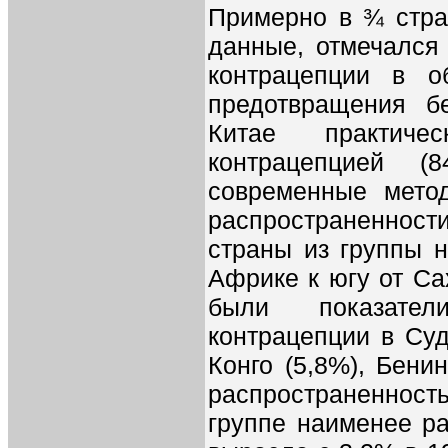
Примерно в ¾ стра
данные, отмечался
контрацепции в о
предотвращения б
Китае практич
контрацепцией 
современные мето
распространенност
страны из группы 
Африке к югу от Са
были показател
контрацепции в Суд
Конго (5,8%), Бени
распространеннос
группе наименее ра