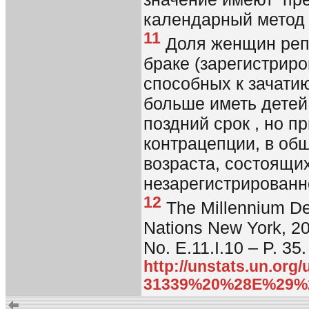
календарный метод 
11
Доля женщин репр
браке (зарегистрир
способных к зачатию
больше иметь детей
поздний срок , но п
контрацепции, в об
возраста, состоящи
незарегистрированн
12
The Millennium De
Nations New York, 2
No. E.11.I.10 – P. 35.
http://unstats.un.or
31339%20%28E%29%