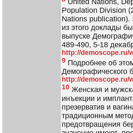
United Nations, Dep
Population Division (
Nations publication
из этого доклады 
выпуске Демографи
489-490, 5-18 декабр
http://demoscope.ru/
9
Подробнее об это
Демографического б
http://demoscope.ru/
10
Женская и мужска
инъекции и имплант
презерватив и ваги
традиционным мето
предотвращения бе
значение имеют пр