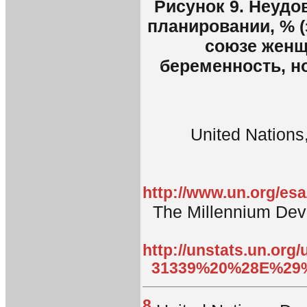
Рисунок 9. Неудо
планировании, % 
союзе женщ
беременность, но
United Nations
http://www.un.org/esa/
The Millennium Dev
http://unstats.un.or
31339%20%28E%29
8