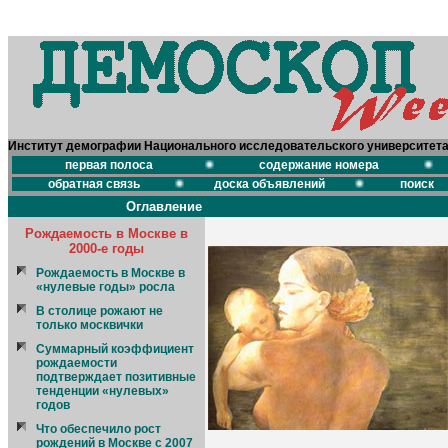
Институт демографии Национального исследовательского университет
первая полоса
содержание номера
обратная связь
доска объявлений
поиск
Оглавление
Рождаемость в Москве в
2000-е годы
Рождаемость в Москве в
«нулевые годы» росла
В столице рожают не
только москвички
Суммарный коэффициент
рождаемости
подтверждает позитивные
тенденции «нулевых»
годов
Что обеспечило рост
рождений в Москве с 2007