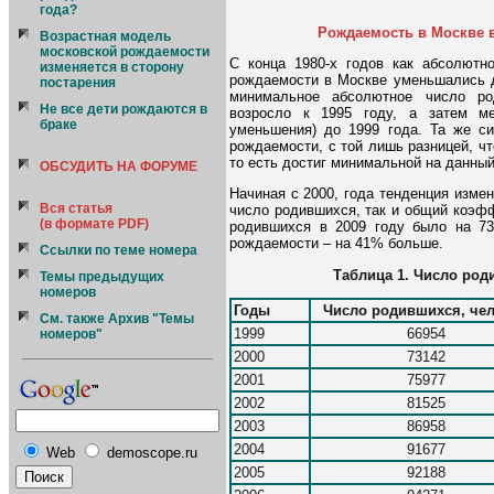
года?
Рождаемость в Москве в
Возрастная модель
московской рождаемости
С конца 1980-х годов как абсолютн
изменяется в сторону
рождаемости в Москве уменьшались д
постарения
минимальное абсолютное число ро
Не все дети рождаются в
возросло к 1995 году, а затем ме
браке
уменьшения) до 1999 года. Та же с
рождаемости, с той лишь разницей, чт
то есть достиг минимальной на данны
ОБСУДИТЬ НА ФОРУМЕ
Начиная с 2000, года тенденция изме
Вся статья
число родившихся, так и общий коэфф
(в формате PDF)
родившихся в 2009 году было на 7
рождаемости – на 41% больше.
Ссылки по теме номера
Таблица 1. Число род
Темы предыдущих
номеров
Годы
Число родившихся, че
См. также Архив "Темы
1999
66954
номеров"
2000
73142
2001
75977
2002
81525
2003
86958
2004
91677
Web
demoscope.ru
2005
92188