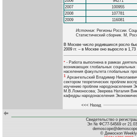
2006
94271
2007
100955
2008
107781
2009
116081
Источник
: Регионы России. Соц
Статистический сборник. М, Росст
В Москве число родившихся росло быст
2009 гг. – в Москве оно выросло в 1,73 
- Работа выполнена в рамках деяте
*
возникающих глобальных социальных и
населения факультета глобальных пр
1
Архангельский Владимир Николаевич
сектором теоретических проблем восп
изучению проблем народонаселения Э
М.В.Ломоносова; Зверева Наталия Вик
кафедры народонаселения Экономичес
<<< Назад
Свидетельство о регистра
Эл № ФС77-54569 от 21.03.
demoscope@demoscop
© Демоскоп Weekly