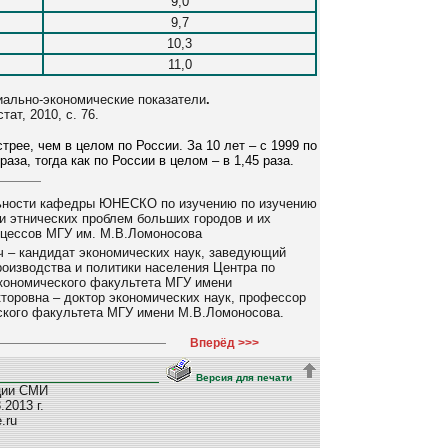
9,0
9,7
10,3
11,0
иально-экономические показатели
.
ат, 2010, с. 76.
рее, чем в целом по России. За 10 лет – с 1999 по
раза, тогда как по России в целом – в 1,45 раза.
льности кафедры ЮНЕСКО по изучению по изучению
 этнических проблем больших городов и их
оцессов МГУ им. М.В.Ломоносова
 – кандидат экономических наук, заведующий
роизводства и политики населения Центра по
кономического факультета МГУ имени
торовна – доктор экономических наук, профессор
кого факультета МГУ имени М.В.Ломоносова.
Вперёд >>>
Версия для печати
ции СМИ
2013 г.
e.ru