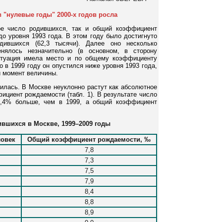
 "нулевые годы" 2000-х годов росла
ое число родившихся, так и общий коэффициент
о уровня 1993 года. В этом году было достигнуто
дившихся (62,3 тысячи). Далее оно несколько
нялось незначительно (в основном, в сторону
итуация имела место и по общему коэффициенту
о в 1999 году он опустился ниже уровня 1993 года,
й момент величины.
нилась. В Москве неуклонно растут как абсолютное
ициент рождаемости (табл. 1). В результате число
3,4% больше, чем в 1999, а общий коэффициент
ившихся в Москве, 1999–2009 годы
ловек
Общий коэффициент рождаемости, ‰
7,8
7,3
7,5
7,9
8,4
8,8
8,9