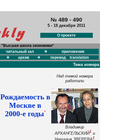
№ 489 - 490
5 - 18 декабря 2011
О проекте
а "Высшая школа экономики"
читальный зал
приложения
архив
перевод translation
Тема номера
Над темой номера
работали
Рождаемость в
Москве в
2000-е годы
*
Владимир
1
АРХАНГЕЛЬСКИЙ
и
1
Наталия ЗВЕРЕВА