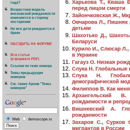
Харькова Т., Кваша 
года?
перед лицом смерти
Возрастная модель
московской рождаемости
Зайончковская Ж., Мк
изменяется в сторону
Овчарова Л., Пишняк
постарения
детьми
Не все дети рождаются в
браке
Шахотько Д., Шахоть
Беларуси
ОБСУДИТЬ НА ФОРУМЕ
Курило И., Слюсар Л.
в Украине
Вся статья
(в формате PDF)
Гагауз О. Низкая рож
Ссылки по теме номера
Слука Н. Глобальные 
Темы предыдущих
Слука Н. Глобал
номеров
демографической мо
См. также Архив "Темы
номеров"
Филиппов В. Как меня
Архангельский В.
рождаемости и репро
Вишневский А. Гло
рождаемости
Web
demoscope.ru
Захаров С., Сурков
мигрантов в России