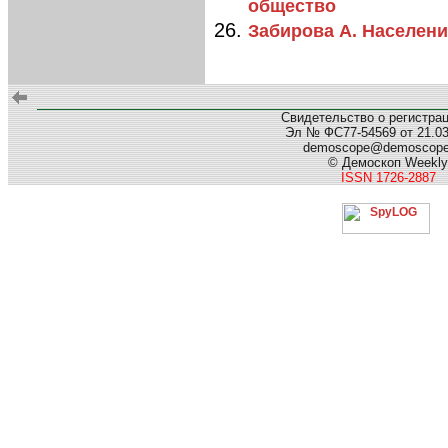
общество
Забирова А. Населен
Свидетельство о регистра
Эл № ФС77-54569 от 21.03.
demoscope@demoscop
© Демоскоп Weekly
ISSN 1726-2887