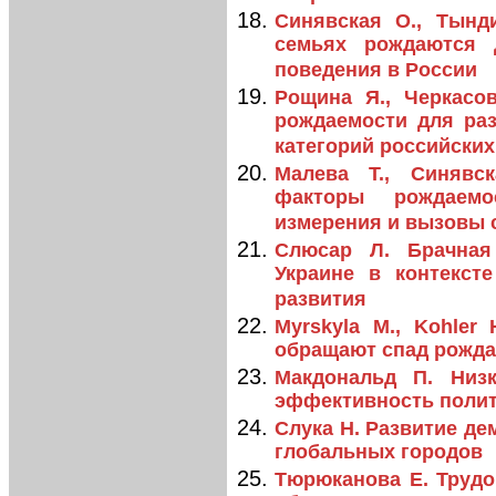
Синявская О., Тынд
семьях рождаются 
поведения в России
Рощина Я., Черкасо
рождаемости для ра
категорий российски
Малева Т., Синявск
факторы рождаемо
измерения и вызовы 
Слюсар Л. Брачная
Украине в контекст
развития
Myrskyla M., Kohler H
обращают спад рожда
Макдональд П. Низк
эффективность поли
Слука Н. Развитие де
глобальных городов
Тюрюканова Е. Трудо