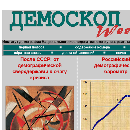
Институт демографии Национального исследовательского университет
первая полоса
содержание номера
обратная связь
доска объявлений
поиск
После СССР: от
Российский
демографической
демографичес
сверхдержавы к очагу
барометр
кризиса