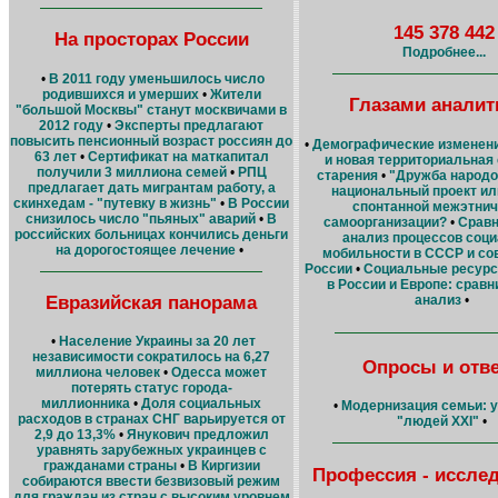
145 378 442
На просторах России
Подробнее...
•
В 2011 году уменьшилось число
родившихся и умерших
•
Жители
Глазами аналит
"большой Москвы" станут москвичами в
2012 году
•
Эксперты предлагают
повысить пенсионный возраст россиян до
•
Демографические изменени
63 лет
•
Сертификат на маткапитал
и новая территориальная 
получили 3 миллиона семей
•
РПЦ
старения
•
"Дружба народо
предлагает дать мигрантам работу, а
национальный проект ил
скинхедам - "путевку в жизнь"
•
В России
спонтанной межэтнич
снизилось число "пьяных" аварий
•
В
самоорганизации?
•
Срав
российских больницах кончились деньги
анализ процессов соц
на дорогостоящее лечение
•
мобильности в СССР и со
России
•
Социальные ресурс
в России и Европе: срав
Евразийская панорама
анализ
•
•
Население Украины за 20 лет
независимости сократилось на 6,27
Опросы и отв
миллиона человек
•
Одесса может
потерять статус города-
миллионника
•
Доля социальных
•
Модернизация семьи: у
расходов в странах СНГ варьируется от
"людей XXI"
•
2,9 до 13,3%
•
Янукович предложил
уравнять зарубежных украинцев с
гражданами страны
•
В Киргизии
Профессия - иссле
собираются ввести безвизовый режим
для граждан из стран с высоким уровнем