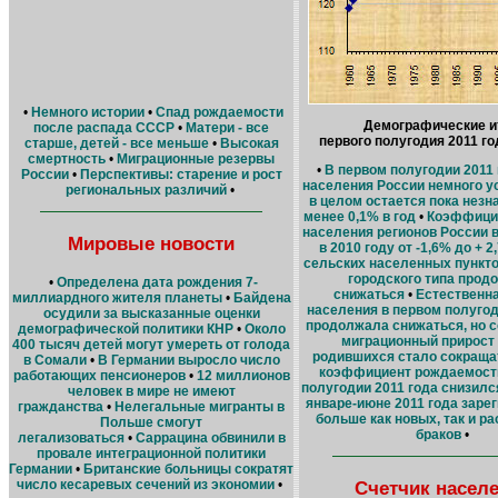
•
Немного истории
•
Спад рождаемости
Демографические и
после распада СССР
•
Матери - все
первого полугодия 2011 год
старше, детей - все меньше
•
Высокая
смертность
•
Миграционные резервы
•
В первом полугодии 2011
России
•
Перспективы: старение и рост
населения России немного у
региональных различий
•
в целом остается пока незн
менее 0,1% в год
•
Коэффицие
населения регионов России 
Мировые новости
в 2010 году от -1,6% до + 2
сельских населенных пункто
городского типа прод
•
Определена дата рождения 7-
снижаться
•
Естественн
миллиардного жителя планеты
•
Байдена
населения в первом полугод
осудили за высказанные оценки
продолжала снижаться, но 
демографической политики КНР
•
Около
миграционный прирост
400 тысяч детей могут умереть от голода
родившихся стало сокраща
в Сомали
•
В Германии выросло число
коэффициент рождаемости
работающих пенсионеров
•
12 миллионов
полугодии 2011 года снизилс
человек в мире не имеют
январе-июне 2011 года заре
гражданства
•
Нелегальные мигранты в
больше как новых, так и р
Польше смогут
браков
•
легализоваться
•
Саррацина обвинили в
провале интеграционной политики
Германии
•
Британские больницы сократят
Счетчик насел
число кесаревых сечений из экономии
•