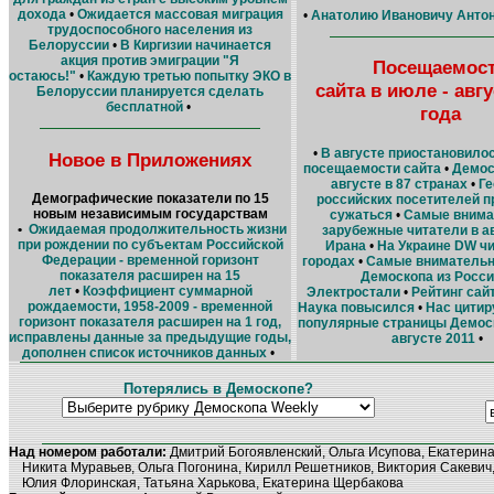
дохода
•
Ожидается массовая миграция
•
Анатолию Ивановичу Антоно
трудоспособного населения из
Белоруссии
•
В Киргизии начинается
акция против эмиграции "Я
Посещаемос
остаюсь!"
•
Каждую третью попытку ЭКО в
сайта в июле - авгу
Белоруссии планируется сделать
бесплатной
•
года
•
В августе приостановило
Новое в Приложениях
посещаемости сайта
•
Демос
августе в 87 странах
•
Г
Демографические показатели по 15
российских посетителей 
новым независимым государствам
сужаться
•
Самые внима
•
Ожидаемая продолжительность жизни
зарубежные читатели в ав
при рождении по субъектам Российской
Ирана
•
На Украине DW чи
Федерации - временной горизонт
городах
•
Cамые внимательн
показателя расширен на 15
Демоскопа из России
лет
•
Коэффициент суммарной
Электростали
•
Рейтинг сай
рождаемости, 1958-2009 - временной
Наука повысился
•
Нас цитиру
горизонт показателя расширен на 1 год,
популярные страницы Демоск
исправлены данные за предыдущие годы,
августе 2011
•
дополнен список источников данных
•
Потерялись в Демоскопе?
Над номером работали:
Дмитрий Богоявленский, Ольга Исупова, Екатерин
Никита Муравьев, Ольга Погонина, Кирилл Решетников, Виктория Сакевич,
Юлия Флоринская, Татьяна Харькова, Екатерина Щербакова