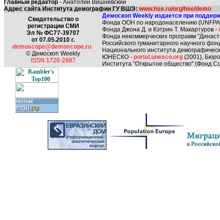
Главный редактор
- Анатолий Вишневский
Адрес сайта Института демографии ГУ ВШЭ:
www.hse.ru/org/hse/demo
Демоскоп Weekly издается при поддерж
Свидетельство о
Фонда ООН по народонаселению (UNFPA
регистрации СМИ
Фонда Джона Д. и Кэтрин Т. Макартуров -
Эл № ФС77-39707
Фонда некоммерческих программ "Династ
от 07.05.2010 г.
Российского гуманитарного научного фон
demoscope@demoscope.ru
Национального института демографическ
© Демоскоп Weekly
ЮНЕСКО -
portal.unesco.org
(2001), Бюр
ISSN 1726-2887
Института "Открытое общество" (Фонд Со