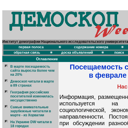
Институт демографии Национального исследовательского университет
первая полоса
содержание номера
обратная связь
доска объявлений
поиск
Оглавление
Посещаемость с
В марте посещаемость
сайта выросла более чем
в феврале 
на 20%
Демоскоп читали в марте
Нас
в 89 странах
География российских
Информация, размещенн
посетителей изменилась
несущественно
используется на 
Самые внимательные
социологической, экон
зарубежные читатели в
марте - из Хорватии
направленности. Посто
при обсуждении разноо
На Украине DW читали в
18 городах