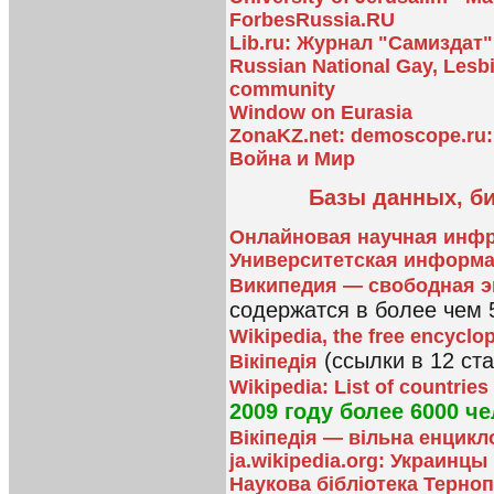
ForbesRussia.RU
Lib.ru: Журнал "Самиздат
Russian National Gay, Lesbi
community
Window on Eurasia
ZonaKZ.net: demoscope.ru
Война и Мир
Базы данных, би
Онлайновая научная инфр
Университетская информа
Википедия — свободная 
содержатся в более чем 
Wikipedia, the free encyclo
(ссылки в 12 ста
Вікіпедія
Wikipedia: List of countries
2009 году более 6000 че
Вікіпедія — вільна енцикл
ja.wikipedia.org: Украинцы
Наукова бібліотека Терно