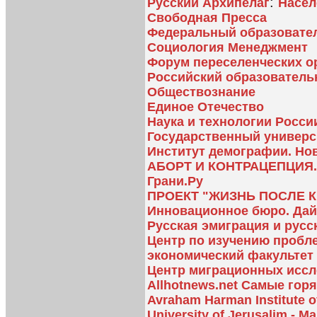
:
Русский Архипелаг
Насел
Свободная Пресса
Федеральный образовате
Социология Менеджмент
Форум переселенческих о
Российский образователь
Обществознание
Единое Отечество
Наука и технологии Росси
Государственный универс
Институт демографии. Но
АБОРТ И КОНТРАЦЕПЦИЯ
Грани.Ру
ПРОЕКТ "ЖИЗНЬ ПОСЛЕ 
Инновационное бюро. Дай
Русская эмиграция и русс
Центр по изучению пробл
экономический факультет
Центр миграционных исс
Allhotnews.net Самые гор
Avraham Harman Institute 
University of Jerusalim - Ma