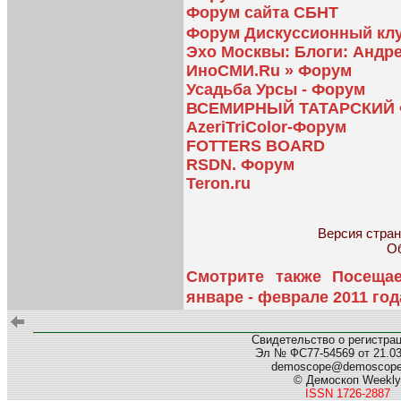
Форум сайта СБНТ
Форум Дискуссионный клу
Эхо Москвы: Блоги: Андр
ИноСМИ.Ru » Форум
Усадьба Урсы - Форум
ВСЕМИРНЫЙ ТАТАРСКИЙ
AzeriTriColor-Форум
FOTTERS BOARD
RSDN. Форум
Teron.ru
Версия страни
Об
Смотрите также Посеща
январе - феврале 2011 год
Свидетельство о регистра
Эл № ФС77-54569 от 21.03.
demoscope@demoscop
© Демоскоп Weekly
ISSN 1726-2887