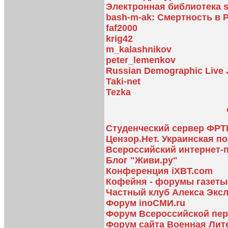
Электронная библиотека s
bash-m-ak: Смертность в 
faf2000
krig42
m_kalashnikov
peter_lemenkov
Russian Demographic Live 
Taki-net
Tezka
Студенческий сервер ФР
Цензор.Нет. Украинская п
Всероссийский интернет-
Блог "Живи.ру"
Конференция iXBT.com
Кофейня - форумы газет
Частный клуб Алекса Экс
Форум inoСМИ.ru
Форум Всероссийской пер
Форум сайта Военная Лит